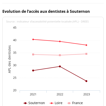
Evolution de l’accès aux dentistes à Souternon
Source : indicateur d’accessibilité potentielle localisée (APL) - DREES
45
40
APL des dentistes
35
30
25
20
2021
2022
2023
Souternon
Loire
France