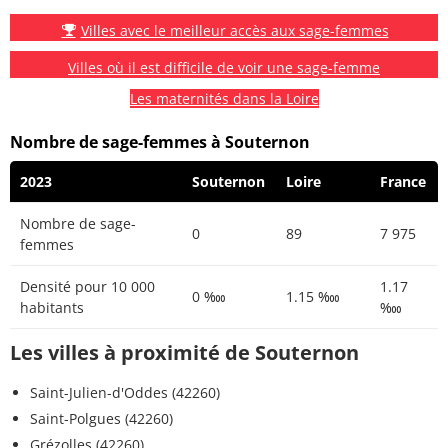
Villes avec le meilleur accès aux sage-femmes
Villes où il est difficile de voir une sage-femme
Les maternités dans la Loire
Nombre de sage-femmes à Souternon
2023
Souternon
Loire
France
Nombre de sage-
0
89
7 975
femmes
Densité pour 10 000
1.17
0 ‱
1.15 ‱
habitants
‱
Les villes à proximité de Souternon
Saint-Julien-d'Oddes (42260)
Saint-Polgues (42260)
Grézolles (42260)