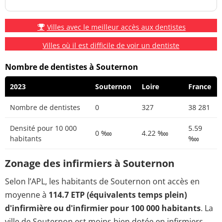
Villes avec le meilleur accès aux dentistes
Villes où il est difficile de voir un dentiste
Nombre de dentistes à Souternon
2023
Souternon
Loire
France
Nombre de dentistes
0
327
38 281
Densité pour 10 000
5.59
0 ‱
4.22 ‱
habitants
‱
Zonage des infirmiers à Souternon
Selon l’APL, les habitants de Souternon ont accès en
moyenne à
114.7 ETP (équivalents temps plein)
d'infirmière ou d'infirmier pour 100 000 habitants
. La
ville de Souternon est moins bien dotée en infirmiers