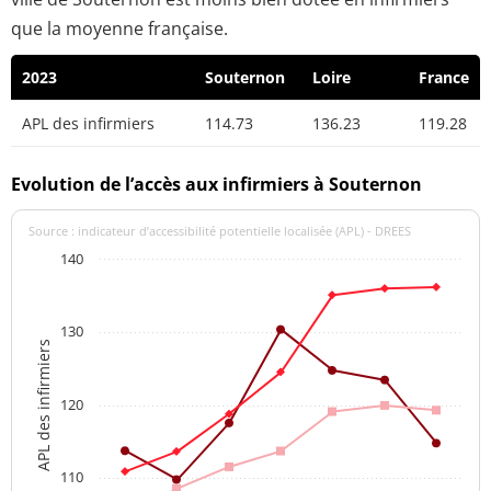
que la moyenne française.
2023
Souternon
Loire
France
APL des infirmiers
114.73
136.23
119.28
Evolution de l’accès aux infirmiers à Souternon
Source : indicateur d’accessibilité potentielle localisée (APL) - DREES
140
130
APL des infirmiers
120
110