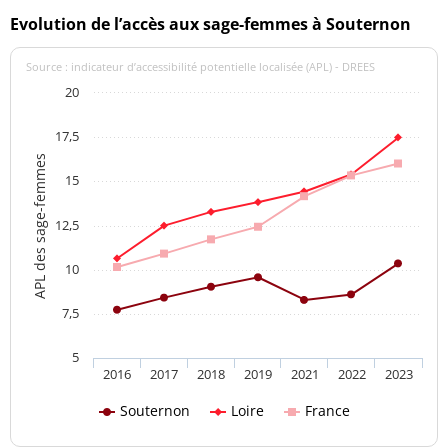
Evolution de l’accès aux sage-femmes à Souternon
Source : indicateur d’accessibilité potentielle localisée (APL) - DREES
20
17,5
APL des sage-femmes
15
12,5
10
7,5
5
2016
2017
2018
2019
2021
2022
2023
Souternon
Loire
France