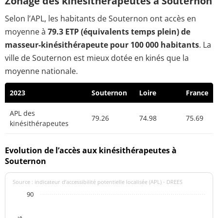
Zonage des kinésithérapeutes à Souternon
Selon l’APL, les habitants de Souternon ont accès en
moyenne à
79.3 ETP (équivalents temps plein) de
masseur-kinésithérapeute pour 100 000 habitants
. La
ville de Souternon est mieux dotée en kinés que la
moyenne nationale.
2023
Souternon
Loire
France
APL des
79.26
74.98
75.69
kinésithérapeutes
Evolution de l’accès aux kinésithérapeutes à
Souternon
Source : indicateur d’accessibilité potentielle localisée (APL) - DREES
90