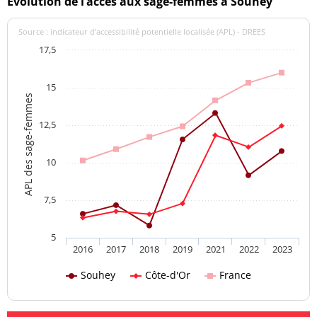
Evolution de l’accès aux sage-femmes à Souhey
Source : indicateur d’accessibilité potentielle localisée (APL) - DREES
17,5
15
APL des sage-femmes
12,5
10
7,5
5
2016
2017
2018
2019
2021
2022
2023
Souhey
Côte-d'Or
France