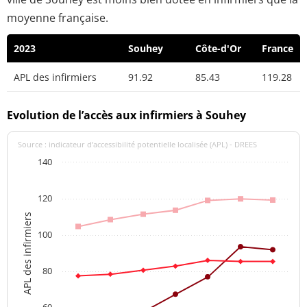
moyenne française.
2023
Souhey
Côte-d'Or
France
APL des infirmiers
91.92
85.43
119.28
Evolution de l’accès aux infirmiers à Souhey
Source : indicateur d’accessibilité potentielle localisée (APL) - DREES
140
120
APL des infirmiers
100
80
60