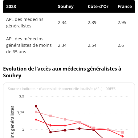
2023
Souhey
Côte-d'Or
France
APL des médecins
2.34
2.89
2.95
généralistes
APL des médecins
généralistes de moins
2.34
2.54
2.6
de 65 ans
Evolution de l’accès aux médecins généralistes à
Souhey
Source : indicateur d’accessibilité potentielle localisée (APL) - DREES
3,5
APL des médecins généralistes
3,25
3