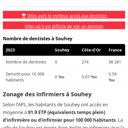
Villes avec le meilleur accès aux dentistes
Villes où il est difficile de voir un dentiste
Nombre de dentistes à Souhey
2023
Souhey
Côte-d'Or
France
Nombre de dentistes
0
274
38 281
Densité pour 10 000
5.59
0 ‱
5.07 ‱
habitants
‱
Zonage des infirmiers à Souhey
Selon l’APL, les habitants de Souhey ont accès en
moyenne à
91.9 ETP (équivalents temps plein)
d'infirmière ou d'infirmier pour 100 000 habitants
. La
ville de Souhey est moins bien dotée en infirmiers que la