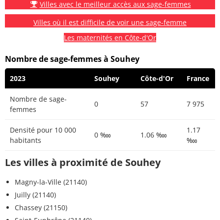
Villes avec le meilleur accès aux sage-femmes
Villes où il est difficile de voir une sage-femme
Les maternités en Côte-d'Or
Nombre de sage-femmes à Souhey
2023
Souhey
Côte-d'Or
France
Nombre de sage-
0
57
7 975
femmes
Densité pour 10 000
1.17
0 ‱
1.06 ‱
habitants
‱
Les villes à proximité de Souhey
Magny-la-Ville (21140)
Juilly (21140)
Chassey (21150)