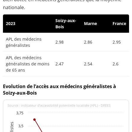
nationale.
Soizy-aux-
2023
Marne
France
Bois
APL des médecins
2.98
2.86
2.95
généralistes
APL des médecins
généralistes de moins
2.47
2.54
2.6
de 65 ans
Evolution de l’accès aux médecins généralistes à
Soizy-aux-Bois
Source : indicateur d’accessibilité potentielle localisée (APL) - DREES
3,75
3,5