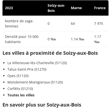
Soizy-aux-
2023
Marne
France
Bois
Nombre de sage-
0
64
7 975
femmes
Densité pour 10 000
1.17
0 ‱
1.14 ‱
habitants
‱
Les villes à proximité de Soizy-aux-Bois
La Villeneuve-lès-Charleville (51120)
Talus-Saint-Prix (51270)
Oyes (51120)
Mondement-Montgivroux (51120)
Corfélix (51210)
Toutes les villes
En savoir plus sur Soizy-aux-Bois