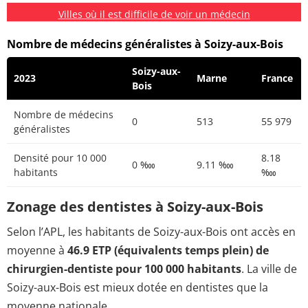
Villes où il est difficile de voir un médecin
Nombre de médecins généralistes à Soizy-aux-Bois
Soizy-aux-
2023
Marne
France
Bois
Nombre de médecins
0
513
55 979
généralistes
Densité pour 10 000
8.18
0 ‱
9.11 ‱
habitants
‱
Zonage des dentistes à Soizy-aux-Bois
Selon l’APL, les habitants de Soizy-aux-Bois ont accès en
moyenne à
46.9 ETP (équivalents temps plein) de
chirurgien-dentiste pour 100 000 habitants
. La ville de
Soizy-aux-Bois est mieux dotée en dentistes que la
moyenne nationale.