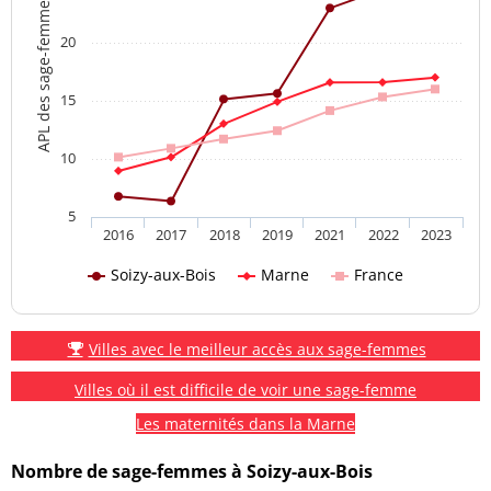
APL des sage-femmes
20
15
10
5
2016
2017
2018
2019
2021
2022
2023
Soizy-aux-Bois
Marne
France
Villes avec le meilleur accès aux sage-femmes
Villes où il est difficile de voir une sage-femme
Les maternités dans la Marne
Nombre de sage-femmes à Soizy-aux-Bois