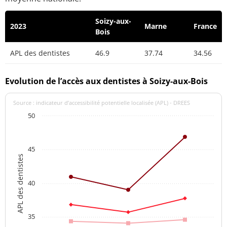
Soizy-aux-
2023
Marne
France
Bois
APL des dentistes
46.9
37.74
34.56
Evolution de l’accès aux dentistes à Soizy-aux-Bois
Source : indicateur d’accessibilité potentielle localisée (APL) - DREES
50
45
APL des dentistes
40
35