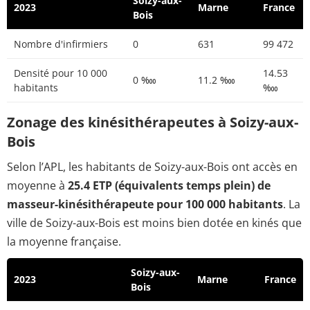
Soizy-aux-
2023
Marne
France
Bois
Nombre d'infirmiers
0
631
99 472
Densité pour 10 000
14.53
0 ‱
11.2 ‱
habitants
‱
Zonage des kinésithérapeutes à Soizy-aux-
Bois
Selon l’APL, les habitants de Soizy-aux-Bois ont accès en
moyenne à
25.4 ETP (équivalents temps plein) de
masseur-kinésithérapeute pour 100 000 habitants
. La
ville de Soizy-aux-Bois est moins bien dotée en kinés que
la moyenne française.
Soizy-aux-
2023
Marne
France
Bois