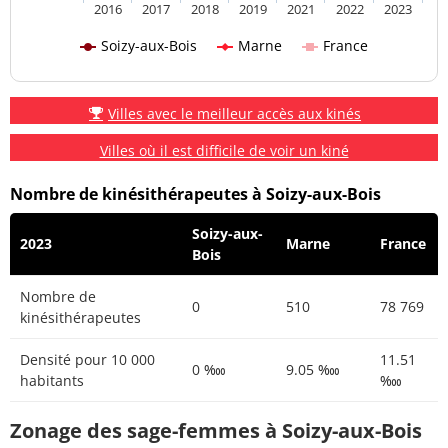
2016
2017
2018
2019
2021
2022
2023
Soizy-aux-Bois
Marne
France
Villes avec le meilleur accès aux kinés
Villes où il est difficile de voir un kiné
Nombre de kinésithérapeutes à Soizy-aux-Bois
Soizy-aux-
2023
Marne
France
Bois
Nombre de
0
510
78 769
kinésithérapeutes
Densité pour 10 000
11.51
0 ‱
9.05 ‱
habitants
‱
Zonage des sage-femmes à Soizy-aux-Bois