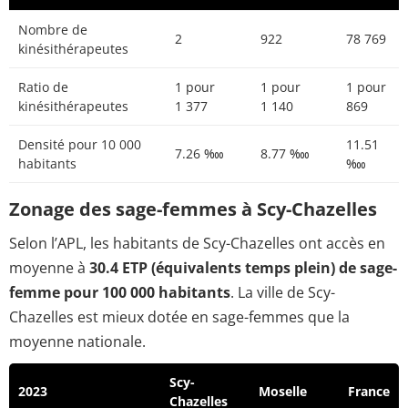
Nombre de
2
922
78 769
kinésithérapeutes
Ratio de
1 pour
1 pour
1 pour
kinésithérapeutes
1 377
1 140
869
Densité pour 10 000
11.51
7.26 ‱
8.77 ‱
habitants
‱
Zonage des sage-femmes à Scy-Chazelles
Selon l’APL, les habitants de Scy-Chazelles ont accès en
moyenne à
30.4 ETP (équivalents temps plein) de sage-
femme pour 100 000 habitants
. La ville de Scy-
Chazelles est mieux dotée en sage-femmes que la
moyenne nationale.
Scy-
2023
Moselle
France
Chazelles