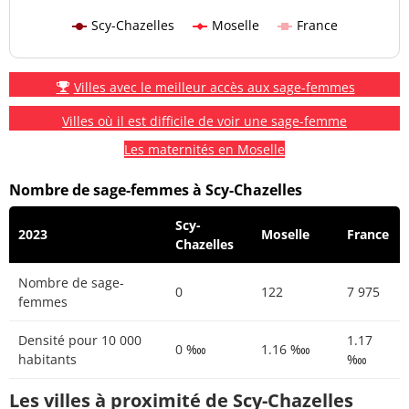
Scy-Chazelles
Moselle
France
Villes avec le meilleur accès aux sage-femmes
Villes où il est difficile de voir une sage-femme
Les maternités en Moselle
Nombre de sage-femmes à Scy-Chazelles
Scy-
2023
Moselle
France
Chazelles
Nombre de sage-
0
122
7 975
femmes
Densité pour 10 000
1.17
0 ‱
1.16 ‱
habitants
‱
Les villes à proximité de Scy-Chazelles