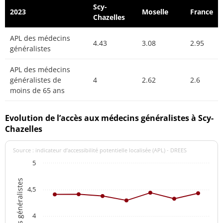
Scy-
2023
Moselle
France
Chazelles
APL des médecins
4.43
3.08
2.95
généralistes
APL des médecins
généralistes de
4
2.62
2.6
moins de 65 ans
Evolution de l’accès aux médecins généralistes à Scy-
Chazelles
Source : indicateur d’accessibilité potentielle localisée (APL) - DREES
5
4,5
4