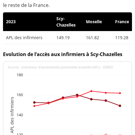
le reste de la France.
Scy-
2023
Moselle
France
Chazelles
APL des infirmiers
149.19
161.82
119.28
Evolution de l’accès aux infirmiers à Scy-Chazelles
Source : indicateur d’accessibilité potentielle localisée (APL) - DREES
180
160
APL des infirmiers
140
120