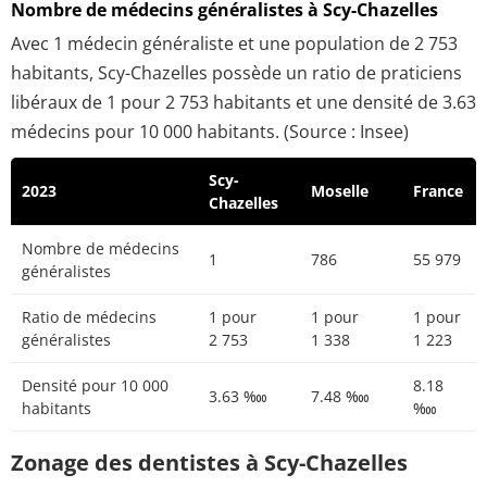
Nombre de médecins généralistes à Scy-Chazelles
Avec 1 médecin généraliste et une population de 2 753
habitants, Scy-Chazelles possède un ratio de praticiens
libéraux de 1 pour 2 753 habitants et une densité de 3.63
médecins pour 10 000 habitants. (Source : Insee)
Scy-
2023
Moselle
France
Chazelles
Nombre de médecins
1
786
55 979
généralistes
Ratio de médecins
1 pour
1 pour
1 pour
généralistes
2 753
1 338
1 223
Densité pour 10 000
8.18
3.63 ‱
7.48 ‱
habitants
‱
Zonage des dentistes à Scy-Chazelles