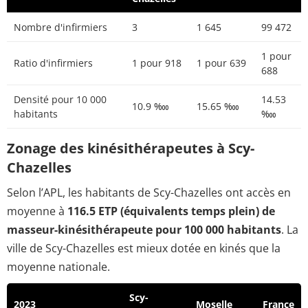
Nombre d'infirmiers
3
1 645
99 472
1 pour
Ratio d'infirmiers
1 pour 918
1 pour 639
688
Densité pour 10 000
14.53
10.9 ‱
15.65 ‱
habitants
‱
Zonage des kinésithérapeutes à Scy-
Chazelles
Selon l’APL, les habitants de Scy-Chazelles ont accès en
moyenne à
116.5 ETP (équivalents temps plein) de
masseur-kinésithérapeute pour 100 000 habitants
. La
ville de Scy-Chazelles est mieux dotée en kinés que la
moyenne nationale.
Scy-
2023
Moselle
France