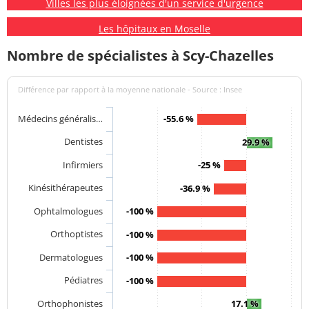
Villes les plus éloignées d'un service d'urgence
Les hôpitaux en Moselle
Nombre de spécialistes à Scy-Chazelles
Différence par rapport à la moyenne nationale - Source : Insee
Médecins généralis…
-55.6 %
Dentistes
29.9 %
Infirmiers
-25 %
Kinésithérapeutes
-36.9 %
Ophtalmologues
-100 %
Orthoptistes
-100 %
Dermatologues
-100 %
Pédiatres
-100 %
Orthophonistes
17.1 %