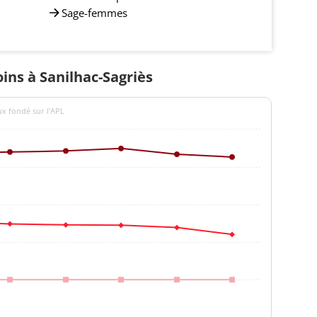
Sage-femmes
oins à Sanilhac-Sagriès
ux fondé sur l'APL