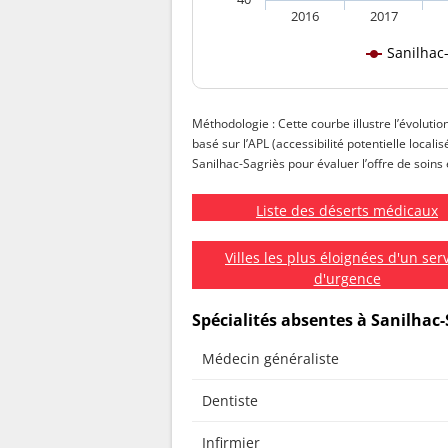
2016
2017
Sanilhac
Méthodologie : Cette courbe illustre l’évolutio
basé sur l’APL (accessibilité potentielle local
Sanilhac-Sagriès pour évaluer l’offre de soins 
Liste des déserts médicaux
Villes les plus éloignées d'un ser
d'urgence
Spécialités absentes à Sanilhac-
Médecin généraliste
Dentiste
Infirmier