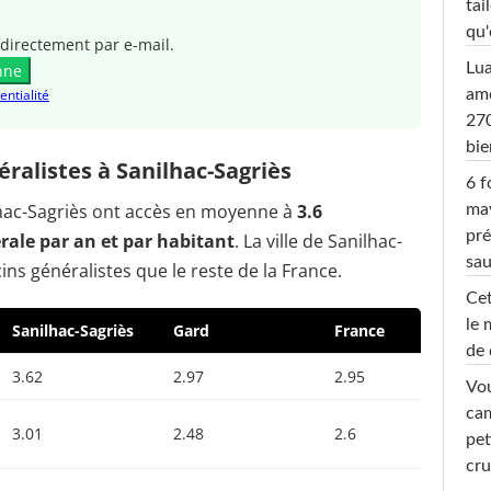
tai
qu'
directement par e-mail.
Lu
nne
amo
entialité
270
bi
alistes à Sanilhac-Sagriès
6 f
ilhac-Sagriès ont accès en moyenne à
3.6
ma
pré
ale par an et par habitant
. La ville de Sanilhac-
sa
ns généralistes que le reste de la France.
Cet
le 
Sanilhac-Sagriès
Gard
France
de 
3.62
2.97
2.95
Vou
cam
3.01
2.48
2.6
pet
cru