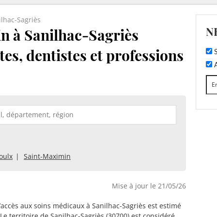
ilhac-Sagriès
N
 à Sanilhac-Sagriès
tes, dentistes et professions
S
A
oulx
Saint-Maximin
Mise à jour le 21/05/26
d’accès aux soins médicaux à Sanilhac-Sagriès est estimé
 Le territoire de Sanilhac-Sagriès (30700) est considéré