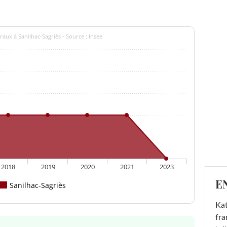
aux à Sanilhac-Sagriès - Source : Insee
2018
2019
2020
2021
2023
E
Sanilhac-Sagriès
Kat
fra