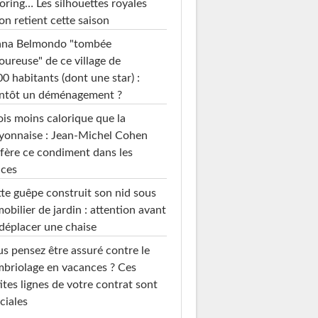
loring… Les silhouettes royales
on retient cette saison
ana Belmondo "tombée
ureuse" de ce village de
0 habitants (dont une star) :
entôt un déménagement ?
ois moins calorique que la
yonnaise : Jean-Michel Cohen
fère ce condiment dans les
uces
te guêpe construit son nid sous
mobilier de jardin : attention avant
déplacer une chaise
s pensez être assuré contre le
briolage en vacances ? Ces
ites lignes de votre contrat sont
ciales