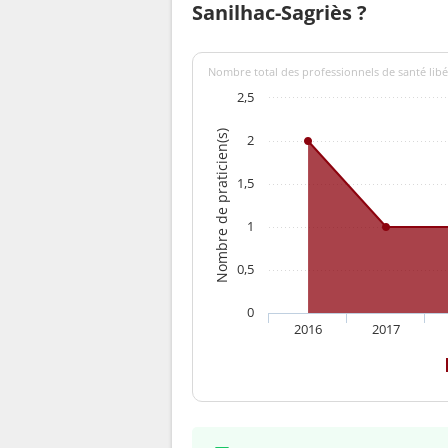
Sanilhac-Sagriès ?
Nombre total des professionnels de santé libér
2,5
Nombre de praticien(s)
2
1,5
1
0,5
0
2016
2017