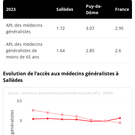
Puy-de-
2023
Sallèdes
France
Dôme
APL des médecins
1.72
3.07
2.95
généralistes
APL des médecins
généralistes de
1.64
2.85
2.6
moins de 65 ans
Evolution de l’accès aux médecins généralistes à
Sallèdes
Source : indicateur d’accessibilité potentielle localisée (APL) - DREES
3,5
3