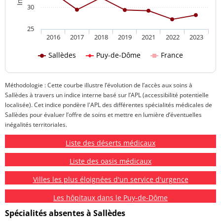
30
25
2016
2017
2018
2019
2021
2022
2023
Sallèdes
Puy-de-Dôme
France
Méthodologie : Cette courbe illustre l’évolution de l’accès aux soins à
Sallèdes à travers un indice interne basé sur l’APL (accessibilité potentielle
localisée). Cet indice pondère l'APL des différentes spécialités médicales de
Sallèdes pour évaluer l’offre de soins et mettre en lumière d’éventuelles
inégalités territoriales.
Liste des déserts médicaux
Liste des oasis médicaux
Villes les plus éloignées d'un service d'urgence
Les hôpitaux dans le Puy-de-Dôme
Spécialités absentes à Sallèdes