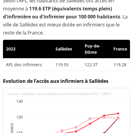
Selon l’APL, les habitants de Sallèdes ont accès en
moyenne à
119.6 ETP (équivalents temps plein)
d'infirmière ou d'infirmier pour 100 000 habitants
. La
ville de Sallèdes est mieux dotée en infirmiers que le
reste de la France.
Puy-de-
2023
Sallèdes
France
Dôme
APL des infirmiers
119.55
122.37
119.28
Evolution de l’accès aux infirmiers à Sallèdes
Source : indicateur d’accessibilité potentielle localisée (APL) - DREES
130
120
110