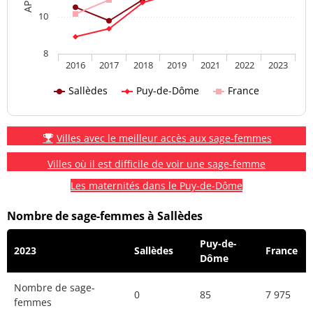
10
8
2016
2017
2018
2019
2021
2022
2023
Sallèdes
Puy-de-Dôme
France
Villes avec le meilleur accès aux sage-femmes
Villes où il est difficile de voir une sage-femme
Les maternités dans le Puy-de-Dôme
Nombre de sage-femmes à Sallèdes
Puy-de-
2023
Sallèdes
France
Dôme
Nombre de sage-
0
85
7 975
femmes