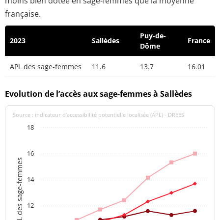
moins bien dotée en sage-femmes que la moyenne
française.
Puy-de-
2023
Sallèdes
France
Dôme
APL des sage-femmes
11.6
13.7
16.01
Evolution de l’accès aux sage-femmes à Sallèdes
Source : indicateur d’accessibilité potentielle localisée (APL) - DREES
18
16
APL des sage-femmes
14
12