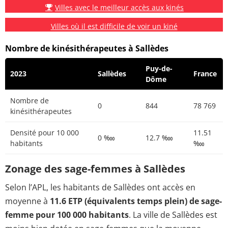
Villes avec le meilleur accès aux kinés
Villes où il est difficile de voir un kiné
Nombre de kinésithérapeutes à Sallèdes
Puy-de-
2023
Sallèdes
France
Dôme
Nombre de
0
844
78 769
kinésithérapeutes
Densité pour 10 000
11.51
0 ‱
12.7 ‱
habitants
‱
Zonage des sage-femmes à Sallèdes
Selon l’APL, les habitants de Sallèdes ont accès en
moyenne à
11.6 ETP (équivalents temps plein) de sage-
femme pour 100 000 habitants
. La ville de Sallèdes est