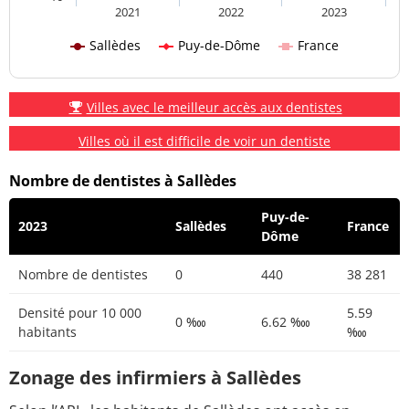
2021
2022
2023
Sallèdes
Puy-de-Dôme
France
Villes avec le meilleur accès aux dentistes
Villes où il est difficile de voir un dentiste
Nombre de dentistes à Sallèdes
Puy-de-
2023
Sallèdes
France
Dôme
Nombre de dentistes
0
440
38 281
Densité pour 10 000
5.59
0 ‱
6.62 ‱
habitants
‱
Zonage des infirmiers à Sallèdes