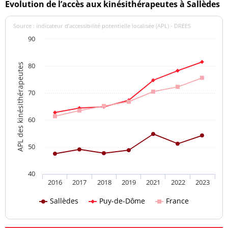
Evolution de l’accès aux kinésithérapeutes à Sallèdes
Source : indicateur d’accessibilité potentielle localisée (APL) - DREES
90
80
APL des kinésithérapeutes
70
60
50
40
2016
2017
2018
2019
2021
2022
2023
Sallèdes
Puy-de-Dôme
France