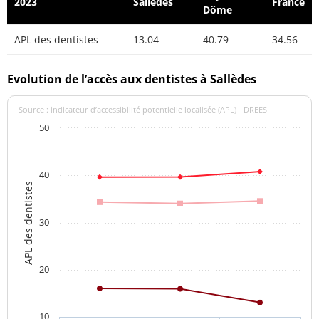
2023
Sallèdes
France
Dôme
APL des dentistes
13.04
40.79
34.56
Evolution de l’accès aux dentistes à Sallèdes
Source : indicateur d’accessibilité potentielle localisée (APL) - DREES
50
40
APL des dentistes
30
20
10