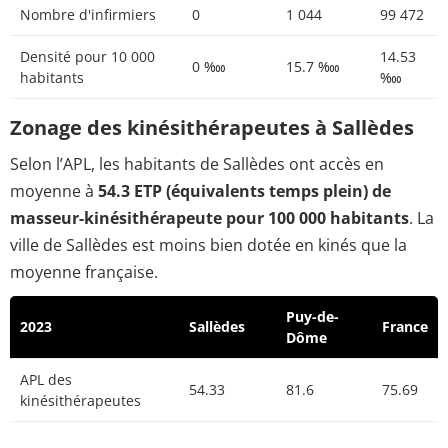
Nombre d'infirmiers
0
1 044
99 472
Densité pour 10 000
14.53
0 ‱
15.7 ‱
habitants
‱
Zonage des kinésithérapeutes à Sallèdes
Selon l’APL, les habitants de Sallèdes ont accès en
moyenne à
54.3 ETP (équivalents temps plein) de
masseur-kinésithérapeute pour 100 000 habitants
. La
ville de Sallèdes est moins bien dotée en kinés que la
moyenne française.
Puy-de-
2023
Sallèdes
France
Dôme
APL des
54.33
81.6
75.69
kinésithérapeutes