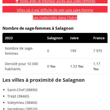
Villes avec le meilleur accès aux sage-femmes
Villes où il est difficile de voir une sage-femme
Les maternités dans l'Isère
Nombre de sage-femmes à Salagnon
2023
Salagnon
Isère
France
Nombre de sage-
0
199
7 975
femmes
Densité pour 10 000
1.17
0 ‱
1.53 ‱
habitants
‱
Les villes à proximité de Salagnon
Saint-Chef (38890)
Trept (38460)
Soleymieu (38460)
Sermérieu (38510)