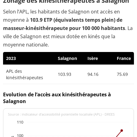
Zonage des kinésithérapeutes à Salagnon
Selon l’APL, les habitants de Salagnon ont accès en
moyenne à
103.9 ETP (équivalents temps plein) de
masseur-kinésithérapeute pour 100 000 habitants
. La
ville de Salagnon est mieux dotée en kinés que la
moyenne nationale.
2023
Salagnon
Isère
France
APL des
103.93
94.16
75.69
kinésithérapeutes
Evolution de l’accès aux kinésithérapeutes à
Salagnon
Source : indicateur d’accessibilité potentielle localisée (APL) - DREES
110
100