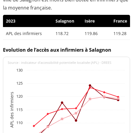
la moyenne française.
2023
Salagnon
Isère
France
APL des infirmiers
118.72
119.86
119.28
Evolution de l’accès aux infirmiers à Salagnon
Source : indicateur d’accessibilité potentielle localisée (APL) - DREES
130
125
APL des infirmiers
120
115
110