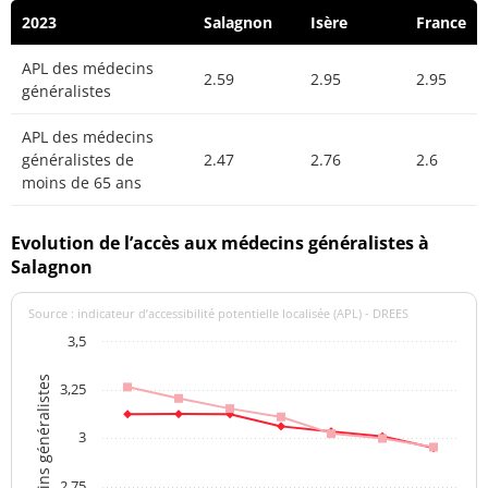
2023
Salagnon
Isère
France
APL des médecins
2.59
2.95
2.95
généralistes
APL des médecins
généralistes de
2.47
2.76
2.6
moins de 65 ans
Evolution de l’accès aux médecins généralistes à
Salagnon
Source : indicateur d’accessibilité potentielle localisée (APL) - DREES
3,5
APL des médecins généralistes
3,25
3
2,75