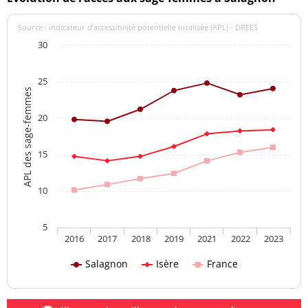
Source : indicateur d’accessibilité potentielle localisée (APL) - DREES
30
25
APL des sage-femmes
20
15
10
5
2016
2017
2018
2019
2021
2022
2023
Salagnon
Isère
France