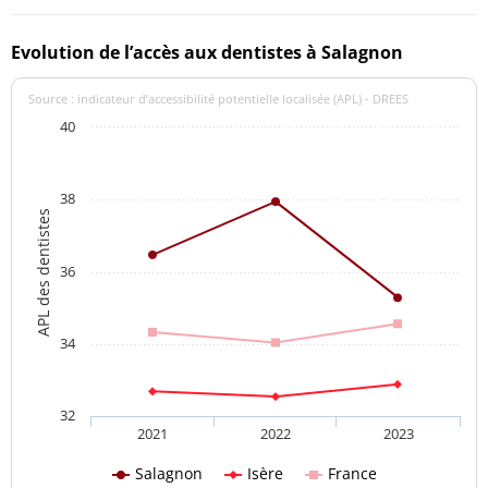
Evolution de l’accès aux dentistes à Salagnon
Source : indicateur d’accessibilité potentielle localisée (APL) - DREES
40
38
APL des dentistes
36
34
32
2021
2022
2023
Salagnon
Isère
France