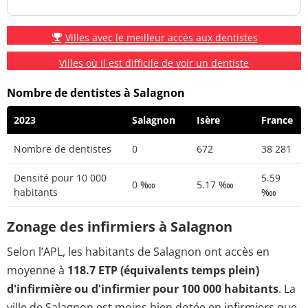
Villes avec le meilleur accès aux dentistes
Villes où il est difficile de voir un dentiste
Nombre de dentistes à Salagnon
2023
Salagnon
Isère
France
Nombre de dentistes
0
672
38 281
Densité pour 10 000
5.59
0 ‱
5.17 ‱
habitants
‱
Zonage des infirmiers à Salagnon
Selon l’APL, les habitants de Salagnon ont accès en
moyenne à
118.7 ETP (équivalents temps plein)
d'infirmière ou d'infirmier pour 100 000 habitants
. La
ville de Salagnon est moins bien dotée en infirmiers que