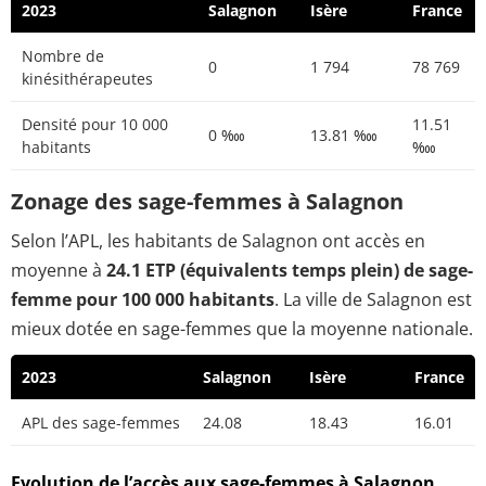
2023
Salagnon
Isère
France
Nombre de
0
1 794
78 769
kinésithérapeutes
Densité pour 10 000
11.51
0 ‱
13.81 ‱
habitants
‱
Zonage des sage-femmes à Salagnon
Selon l’APL, les habitants de Salagnon ont accès en
moyenne à
24.1 ETP (équivalents temps plein) de sage-
femme pour 100 000 habitants
. La ville de Salagnon est
mieux dotée en sage-femmes que la moyenne nationale.
2023
Salagnon
Isère
France
APL des sage-femmes
24.08
18.43
16.01
Evolution de l’accès aux sage-femmes à Salagnon