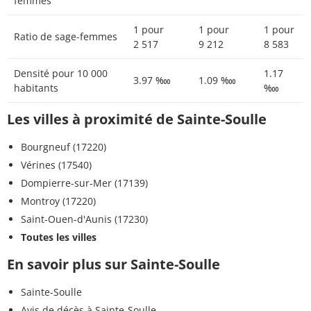
femmes
1 pour
1 pour
1 pour
Ratio de sage-femmes
2 517
9 212
8 583
Densité pour 10 000
1.17
3.97 ‱
1.09 ‱
habitants
‱
Les villes à proximité de Sainte-Soulle
Bourgneuf (17220)
Vérines (17540)
Dompierre-sur-Mer (17139)
Montroy (17220)
Saint-Ouen-d'Aunis (17230)
Toutes les villes
En savoir plus sur Sainte-Soulle
Sainte-Soulle
Avis de décès à Sainte-Soulle