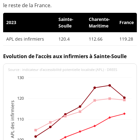
le reste de la France.
Sainte-
Charente-
2023
France
Soulle
Maritime
APL des infirmiers
120.4
112.66
119.28
Evolution de l’accès aux infirmiers à Sainte-Soulle
Source : indicateur d’accessibilité potentielle localisée (APL) - DREES
130
120
APL des infirmiers
110
100