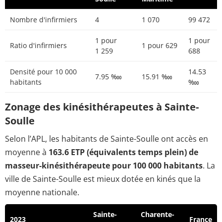
Nombre d'infirmiers
4
1 070
99 472
1 pour
1 pour
Ratio d'infirmiers
1 pour 629
1 259
688
Densité pour 10 000
14.53
7.95 ‱
15.91 ‱
habitants
‱
Zonage des kinésithérapeutes à Sainte-
Soulle
Selon l’APL, les habitants de Sainte-Soulle ont accès en
moyenne à
163.6 ETP (équivalents temps plein) de
masseur-kinésithérapeute pour 100 000 habitants
. La
ville de Sainte-Soulle est mieux dotée en kinés que la
moyenne nationale.
Sainte-
Charente-
2023
France