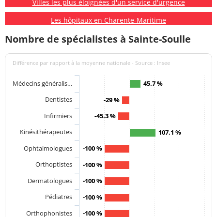
Villes les plus éloignées d'un service d'urgence
Les hôpitaux en Charente-Maritime
Nombre de spécialistes à Sainte-Soulle
Différence par rapport à la moyenne nationale - Source : Insee
Médecins généralis…
45.7 %
Dentistes
-29 %
Infirmiers
-45.3 %
Kinésithérapeutes
107.1 %
Ophtalmologues
-100 %
Orthoptistes
-100 %
Dermatologues
-100 %
Pédiatres
-100 %
Orthophonistes
-100 %