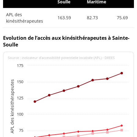
Soulle
Maritime
APL des
163.59
82.73
75.69
kinésithérapeutes
Evolution de l’accès aux kinésithérapeutes à Sainte-
Soulle
Source : indicateur d’accessibilité potentielle localisée (APL) - DREES
175
150
APL des kinésithérapeutes
125
100
75