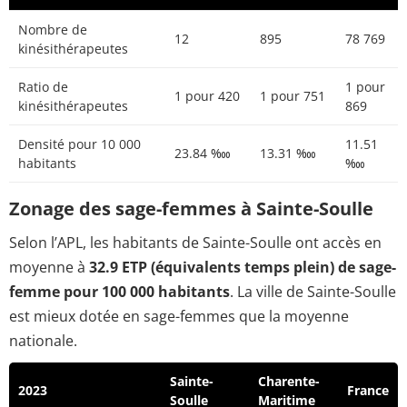
Nombre de
12
895
78 769
kinésithérapeutes
Ratio de
1 pour
1 pour 420
1 pour 751
kinésithérapeutes
869
Densité pour 10 000
11.51
23.84 ‱
13.31 ‱
habitants
‱
Zonage des sage-femmes à Sainte-Soulle
Selon l’APL, les habitants de Sainte-Soulle ont accès en
moyenne à
32.9 ETP (équivalents temps plein) de sage-
femme pour 100 000 habitants
. La ville de Sainte-Soulle
est mieux dotée en sage-femmes que la moyenne
nationale.
Sainte-
Charente-
2023
France
Soulle
Maritime