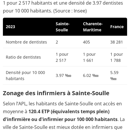
1 pour 2 517 habitants et une densité de 3.97 dentistes
pour 10 000 habitants. (Source : Insee)
Sainte-
Charente-
2023
France
Soulle
Maritime
Nombre de dentistes
2
405
38 281
1 pour
1 pour
1 pour
Ratio de dentistes
2 517
1 661
1 788
Densité pour 10 000
5.59
3.97 ‱
6.02 ‱
habitants
‱
Zonage des infirmiers à Sainte-Soulle
Selon l’APL, les habitants de Sainte-Soulle ont accès en
moyenne à
120.4 ETP (équivalents temps plein)
d'infirmière ou d'infirmier pour 100 000 habitants
. La
ville de Sainte-Soulle est mieux dotée en infirmiers que