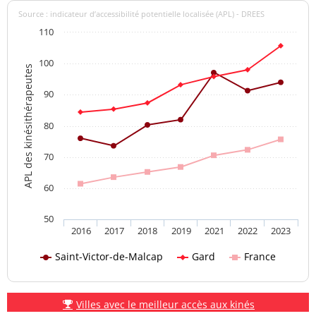
Source : indicateur d’accessibilité potentielle localisée (APL) - DREES
110
100
APL des kinésithérapeutes
90
80
70
60
50
2016
2017
2018
2019
2021
2022
2023
Saint-Victor-de-Malcap
Gard
France
Villes avec le meilleur accès aux kinés