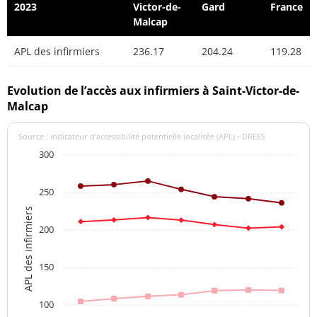
2023
Victor-de-
Gard
France
Malcap
APL des infirmiers
236.17
204.24
119.28
Evolution de l’accès aux infirmiers à Saint-Victor-de-
Malcap
Source : indicateur d’accessibilité potentielle localisée (APL) - DREES
300
250
APL des infirmiers
200
150
100