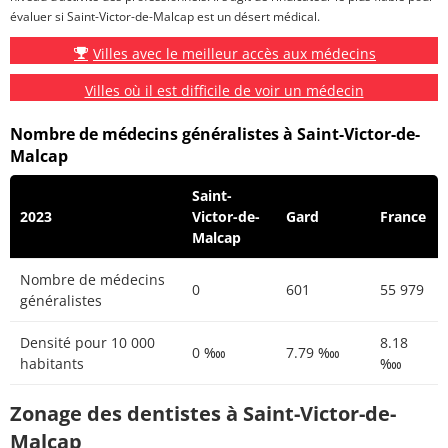
évaluer si Saint-Victor-de-Malcap est un désert médical.
Villes avec le meilleur accès aux médecins
Villes où il est difficile de voir un médecin
Nombre de médecins généralistes à Saint-Victor-de-
Malcap
Saint-
2023
Victor-de-
Gard
France
Malcap
Nombre de médecins
0
601
55 979
généralistes
Densité pour 10 000
8.18
0 ‱
7.79 ‱
habitants
‱
Zonage des dentistes à Saint-Victor-de-
Malcap