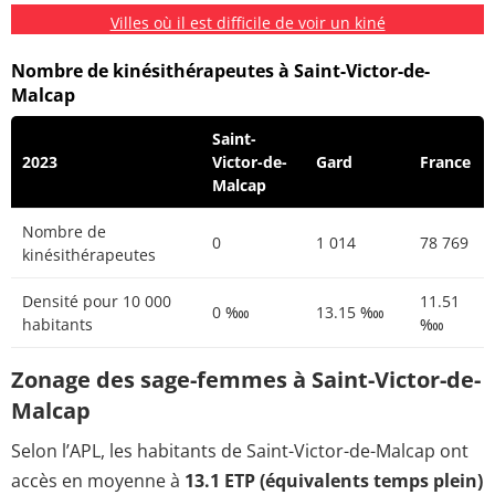
Villes où il est difficile de voir un kiné
Nombre de kinésithérapeutes à Saint-Victor-de-
Malcap
Saint-
2023
Victor-de-
Gard
France
Malcap
Nombre de
0
1 014
78 769
kinésithérapeutes
Densité pour 10 000
11.51
0 ‱
13.15 ‱
habitants
‱
Zonage des sage-femmes à Saint-Victor-de-
Malcap
Selon l’APL, les habitants de Saint-Victor-de-Malcap ont
accès en moyenne à
13.1 ETP (équivalents temps plein)