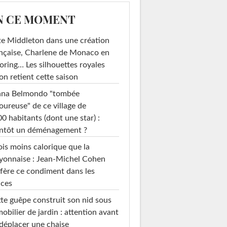
N CE MOMENT
e Middleton dans une création
nçaise, Charlene de Monaco en
loring… Les silhouettes royales
on retient cette saison
ana Belmondo "tombée
ureuse" de ce village de
0 habitants (dont une star) :
entôt un déménagement ?
ois moins calorique que la
yonnaise : Jean-Michel Cohen
fère ce condiment dans les
uces
te guêpe construit son nid sous
mobilier de jardin : attention avant
déplacer une chaise