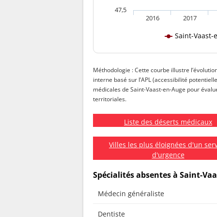
47,5
2016
2017
Saint-Vaast-
Méthodologie : Cette courbe illustre l’évolutio
interne basé sur l’APL (accessibilité potentiell
médicales de Saint-Vaast-en-Auge pour évaluer 
territoriales.
Liste des déserts médicaux
Villes les plus éloignées d'un ser
d'urgence
Spécialités absentes à Saint-Va
Médecin généraliste
Dentiste