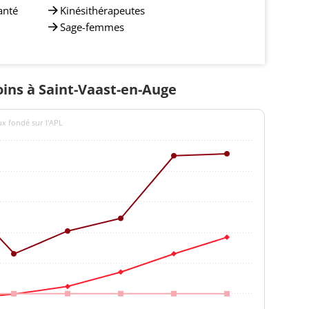
anté
Kinésithérapeutes
Sage-femmes
oins à Saint-Vaast-en-Auge
ux fondé sur l'APL