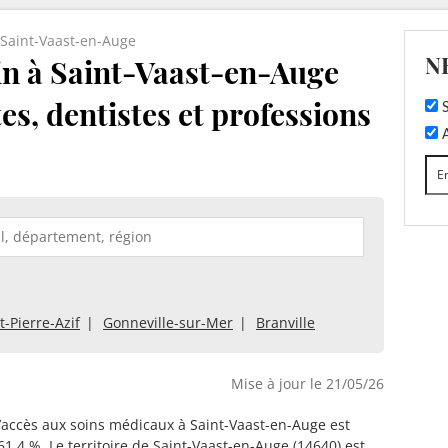
Saint-Vaast-en-Auge
N
n à Saint-Vaast-en-Auge
tes, dentistes et professions
S
A
t-Pierre-Azif
Gonneville-sur-Mer
Branville
Mise à jour le 21/05/26
d’accès aux soins médicaux à Saint-Vaast-en-Auge est
61.4 %. Le territoire de Saint-Vaast-en-Auge (14640) est