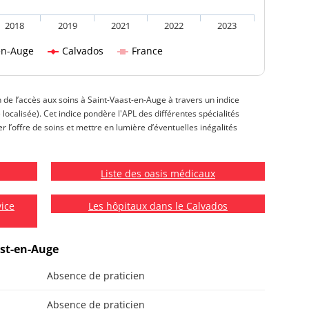
2018
2019
2021
2022
2023
en-Auge
Calvados
France
n de l’accès aux soins à Saint-Vaast-en-Auge à travers un indice
e localisée). Cet indice pondère l'APL des différentes spécialités
l’offre de soins et mettre en lumière d’éventuelles inégalités
Liste des oasis médicaux
vice
Les hôpitaux dans le Calvados
ast-en-Auge
Absence de praticien
Absence de praticien