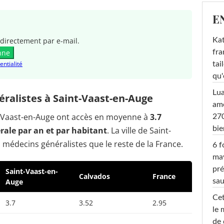
E
Kat
directement par e-mail.
fra
nne
entialité
tai
qu'
Lu
ralistes à Saint-Vaast-en-Auge
amo
nt-Vaast-en-Auge ont accès en moyenne à
3.7
270
bi
ale par an et par habitant
. La ville de Saint-
médecins généralistes que le reste de la France.
6 f
ma
pré
Saint-Vaast-en-
Calvados
France
Auge
sa
Cet
3.7
3.52
2.95
le 
de 