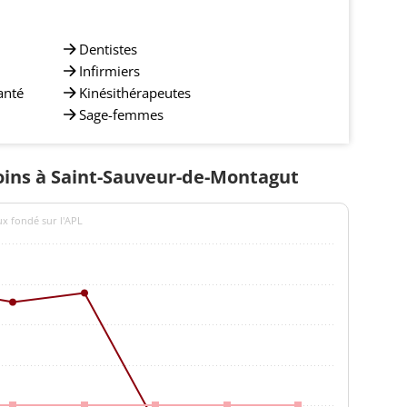
Dentistes
Infirmiers
anté
Kinésithérapeutes
Sage-femmes
soins à Saint-Sauveur-de-Montagut
ux fondé sur l'APL