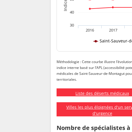
40
30
2016
2017
Saint-Sauveur-
Méthodologie : Cette courbe illustre l’évoluti
indice interne basé sur l’APL (accessibilité pot
médicales de Saint-Sauveur-de-Montagut pour é
territoriales.
Liste des déserts médicaux
Villes les plus éloignées d'un ser
d'urgence
Nombre de spécialistes à