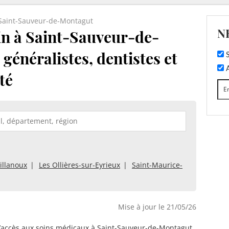
Saint-Sauveur-de-Montagut
N
n à Saint-Sauveur-de-
généralistes, dentistes et
S
A
té
illanoux
Les Ollières-sur-Eyrieux
Saint-Maurice-
Mise à jour le 21/05/26
d’accès aux soins médicaux à Saint-Sauveur-de-Montagut