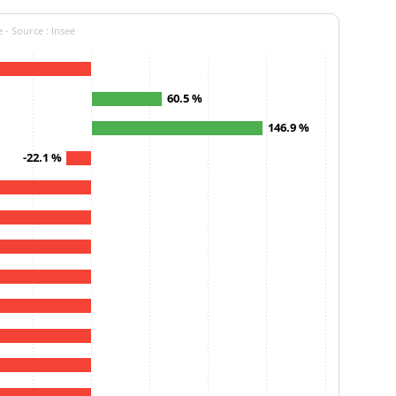
 - Source : Insee
60.5 %
146.9 %
-22.1 %