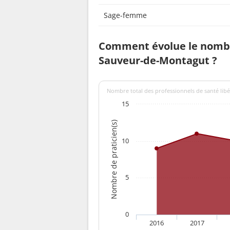
Sage-femme
Comment évolue le nombre
Sauveur-de-Montagut ?
Nombre total des professionnels de santé lib
15
Nombre de praticien(s)
10
5
0
2016
2017