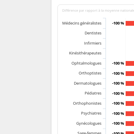
Différence par rapport à la moyenne nationale
Médecins généralistes
-100 %
Dentistes
Infirmiers
Kinésithérapeutes
Ophtalmologues
-100 %
Orthoptistes
-100 %
Dermatologues
-100 %
Pédiatres
-100 %
Orthophonistes
-100 %
Psychiatres
-100 %
Gynécologues
-100 %
Sage-femmes
-100 %