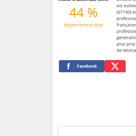
est estim
44 %
(07190) 
professio
Moyennement doté
française
professio
généralis
plus pro
de-Monta
Facebook