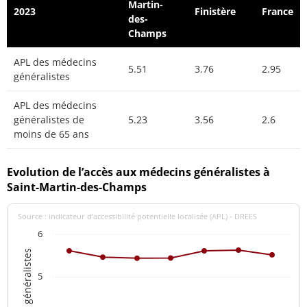
Martin-
2023
Finistère
France
des-
Champs
APL des médecins
5.51
3.76
2.95
généralistes
APL des médecins
généralistes de
5.23
3.56
2.6
moins de 65 ans
Evolution de l’accès aux médecins généralistes à
Saint-Martin-des-Champs
Source : indicateur d’accessibilité potentielle localisée (APL) - DREES
6
5