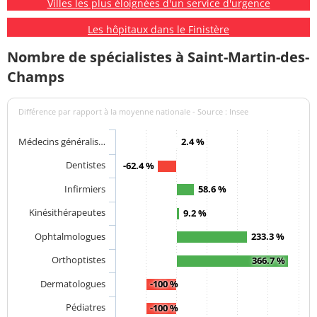
Villes les plus éloignées d'un service d'urgence
Les hôpitaux dans le Finistère
Nombre de spécialistes à Saint-Martin-des-
Champs
Différence par rapport à la moyenne nationale - Source : Insee
Médecins généralis…
2.4 %
Dentistes
-62.4 %
Infirmiers
58.6 %
Kinésithérapeutes
9.2 %
Ophtalmologues
233.3 %
Orthoptistes
366.7 %
Dermatologues
-100 %
Pédiatres
-100 %