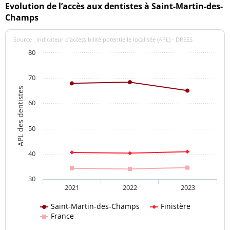
Evolution de l’accès aux dentistes à Saint-Martin-des-
Champs
Source : indicateur d’accessibilité potentielle localisée (APL) - DREES
80
70
APL des dentistes
60
50
40
30
2021
2022
2023
Saint-Martin-des-Champs
Finistère
France