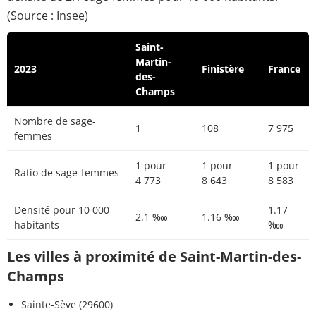
(Source : Insee)
Saint-
Martin-
2023
Finistère
France
des-
Champs
Nombre de sage-
1
108
7 975
femmes
1 pour
1 pour
1 pour
Ratio de sage-femmes
4 773
8 643
8 583
Densité pour 10 000
1.17
2.1 ‱
1.16 ‱
habitants
‱
Les villes à proximité de Saint-Martin-des-
Champs
Sainte-Sève (29600)