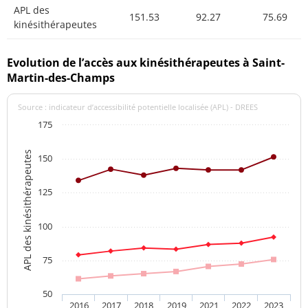
APL des
151.53
92.27
75.69
kinésithérapeutes
Evolution de l’accès aux kinésithérapeutes à Saint-
Martin-des-Champs
Source : indicateur d’accessibilité potentielle localisée (APL) - DREES
175
APL des kinésithérapeutes
150
125
100
75
50
2016
2017
2018
2019
2021
2022
2023