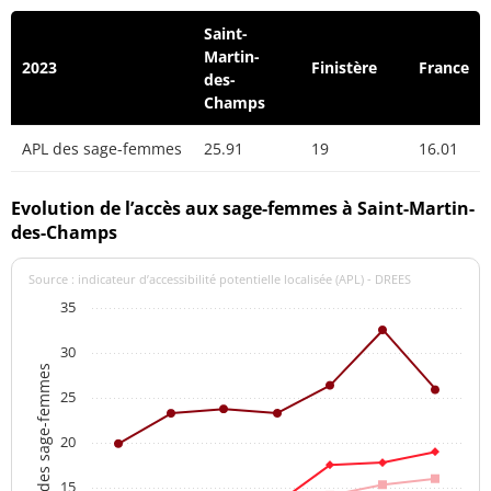
Saint-
Martin-
2023
Finistère
France
des-
Champs
APL des sage-femmes
25.91
19
16.01
Evolution de l’accès aux sage-femmes à Saint-Martin-
des-Champs
Source : indicateur d’accessibilité potentielle localisée (APL) - DREES
35
30
APL des sage-femmes
25
20
15