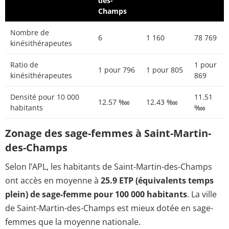
des-
Champs
Nombre de
6
1 160
78 769
kinésithérapeutes
Ratio de
1 pour
1 pour 796
1 pour 805
kinésithérapeutes
869
Densité pour 10 000
11.51
12.57 ‱
12.43 ‱
habitants
‱
Zonage des sage-femmes à Saint-Martin-
des-Champs
Selon l’APL, les habitants de Saint-Martin-des-Champs
ont accès en moyenne à
25.9 ETP (équivalents temps
plein) de sage-femme pour 100 000 habitants
. La ville
de Saint-Martin-des-Champs est mieux dotée en sage-
femmes que la moyenne nationale.