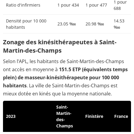
1 pour
Ratio d'infirmiers
1 pour 434
1 pour 477
688
Densité pour 10 000
14.53
23.05 ‱
20.98 ‱
habitants
‱
Zonage des kinésithérapeutes à Saint-
Martin-des-Champs
Selon l’APL, les habitants de Saint-Martin-des-Champs
ont accès en moyenne à
151.5 ETP (équivalents temps
plein) de masseur-kinésithérapeute pour 100 000
habitants
. La ville de Saint-Martin-des-Champs est
mieux dotée en kinés que la moyenne nationale.
Saint-
Martin-
2023
Finistère
France
des-
Champs