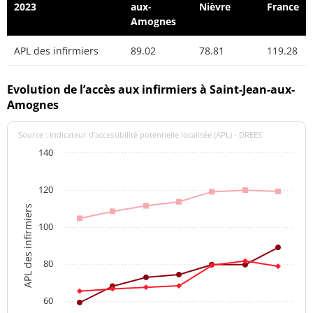
2023
aux-
Nièvre
France
Amognes
APL des infirmiers
89.02
78.81
119.28
Evolution de l’accès aux infirmiers à Saint-Jean-aux-
Amognes
Source : indicateur d’accessibilité potentielle localisée (APL) - DREES
140
120
APL des infirmiers
100
80
60