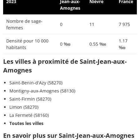
2023
Jean-aux-
Nièvre
France
Amognes
Nombre de sage-
0
11
7 975
femmes
Densité pour 10 000
1.17
0 ‱
0.55 ‱
habitants
‱
Les villes à proximité de Saint-Jean-aux-
Amognes
Saint-Benin-d'Azy (58270)
Montigny-aux-Amognes (58130)
Saint-Firmin (58270)
Limon (58270)
La Fermeté (58160)
Toutes les villes
En savoir plus sur Saint-Jean-aux-Amognes