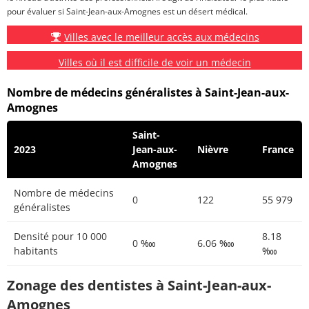
pour évaluer si Saint-Jean-aux-Amognes est un désert médical.
Villes avec le meilleur accès aux médecins
Villes où il est difficile de voir un médecin
Nombre de médecins généralistes à Saint-Jean-aux-
Amognes
Saint-
2023
Jean-aux-
Nièvre
France
Amognes
Nombre de médecins
0
122
55 979
généralistes
Densité pour 10 000
8.18
0 ‱
6.06 ‱
habitants
‱
Zonage des dentistes à Saint-Jean-aux-
Amognes