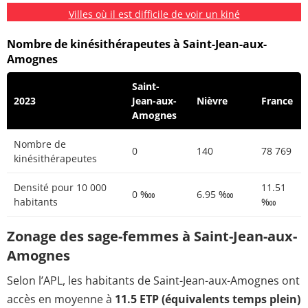
Villes où il est difficile de voir un kiné
Nombre de kinésithérapeutes à Saint-Jean-aux-
Amognes
Saint-
2023
Jean-aux-
Nièvre
France
Amognes
Nombre de
0
140
78 769
kinésithérapeutes
Densité pour 10 000
11.51
0 ‱
6.95 ‱
habitants
‱
Zonage des sage-femmes à Saint-Jean-aux-
Amognes
Selon l’APL, les habitants de Saint-Jean-aux-Amognes ont
accès en moyenne à
11.5 ETP (équivalents temps plein)