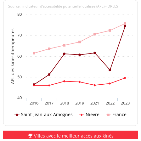
Source : indicateur d’accessibilité potentielle localisée (APL) - DREES
80
APL des kinésithérapeutes
70
60
50
40
2016
2017
2018
2019
2021
2022
2023
Saint-Jean-aux-Amognes
Nièvre
France
Villes avec le meilleur accès aux kinés