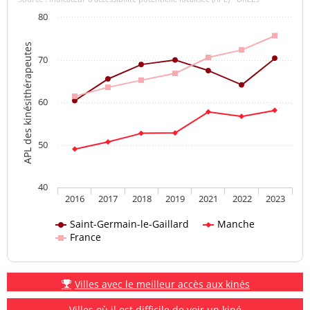
80
APL des kinésithérapeutes
70
60
50
40
2016
2017
2018
2019
2021
2022
2023
Saint-Germain-le-Gaillard
Manche
France
Villes avec le meilleur accès aux kinés
Villes où il est difficile de voir un kiné