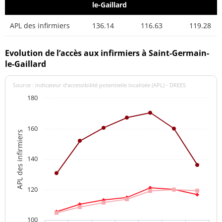
le-Gaillard
APL des infirmiers
136.14
116.63
119.28
Evolution de l’accès aux infirmiers à Saint-Germain-
le-Gaillard
Source : indicateur d’accessibilité potentielle localisée (APL) - DREES
180
160
APL des infirmiers
140
120
100