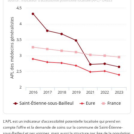
Source : indicateur d’accessibilité potentielle localisée (APL) - DREES
4,5
APL des médecins généralistes
4
3,5
3
2,5
2
2016
2017
2018
2019
2021
2022
2023
Saint-Étienne-sous-Bailleul
Eure
France
L’APL est un indicateur d’accessibilité potentielle localisée qui prend en
compte l’offre et la demande de soins sur la commune de Saint-Étienne-
sous-Bailleul et ses voisines, mais aussi la structure par âge de la population