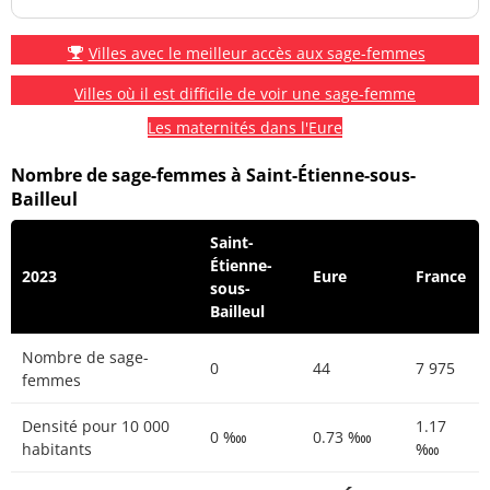
Villes avec le meilleur accès aux sage-femmes
Villes où il est difficile de voir une sage-femme
Les maternités dans l'Eure
Nombre de sage-femmes à Saint-Étienne-sous-
Bailleul
Saint-
Étienne-
2023
Eure
France
sous-
Bailleul
Nombre de sage-
0
44
7 975
femmes
Densité pour 10 000
1.17
0 ‱
0.73 ‱
habitants
‱