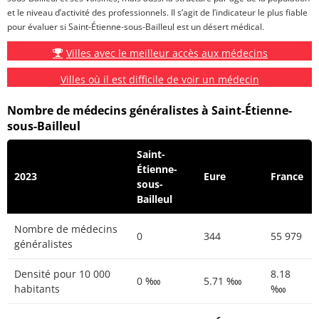
et le niveau d’activité des professionnels. Il s’agit de l’indicateur le plus fiable
pour évaluer si Saint-Étienne-sous-Bailleul est un désert médical.
Villes avec le meilleur accès aux médecins
Villes où il est difficile de voir un médecin
Nombre de médecins généralistes à Saint-Étienne-
sous-Bailleul
Saint-
Étienne-
2023
Eure
France
sous-
Bailleul
Nombre de médecins
0
344
55 979
généralistes
Densité pour 10 000
8.18
0 ‱
5.71 ‱
habitants
‱