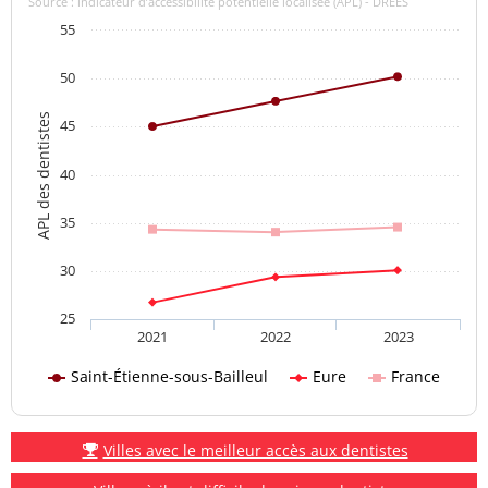
Source : indicateur d’accessibilité potentielle localisée (APL) - DREES
55
50
APL des dentistes
45
40
35
30
25
2021
2022
2023
Saint-Étienne-sous-Bailleul
Eure
France
Villes avec le meilleur accès aux dentistes