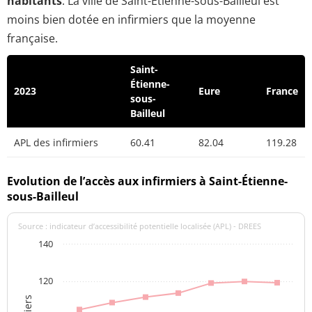
habitants
. La ville de Saint-Étienne-sous-Bailleul est
moins bien dotée en infirmiers que la moyenne
française.
Saint-
Étienne-
2023
Eure
France
sous-
Bailleul
APL des infirmiers
60.41
82.04
119.28
Evolution de l’accès aux infirmiers à Saint-Étienne-
sous-Bailleul
Source : indicateur d’accessibilité potentielle localisée (APL) - DREES
140
120