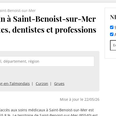
aint-Benoist-sur-Mer
N
n à Saint-Benoist-sur-Mer
tes, dentistes et professions
S
A
yr-en-Talmondais
Curzon
Grues
Mise à jour le 22/05/26
d’accès aux soins médicaux à Saint-Benoist-sur-Mer est
65.8 %. Le territoire de Saint-Benoist-sur-Mer (85540) est