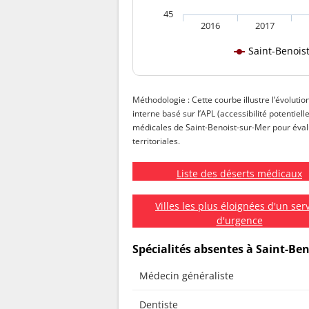
45
2016
2017
Saint-Benois
Méthodologie : Cette courbe illustre l’évolutio
interne basé sur l’APL (accessibilité potentiell
médicales de Saint-Benoist-sur-Mer pour évalue
territoriales.
Liste des déserts médicaux
Villes les plus éloignées d'un ser
d'urgence
Spécialités absentes à Saint-Be
Médecin généraliste
Dentiste