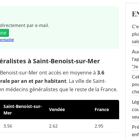
E
directement par e-mail.
C'e
nne
plu
entialité
sal
Au
l'a
ralistes à Saint-Benoist-sur-Mer
"Je
nt-Benoist-sur-Mer ont accès en moyenne à
3.6
Cet
ale par an et par habitant
. La ville de Saint-
pou
n médecins généralistes que le reste de la France.
che
Lég
Saint-Benoist-sur-
Vendée
France
cou
Mer
seu
3.56
2.62
2.95
Pré
enf