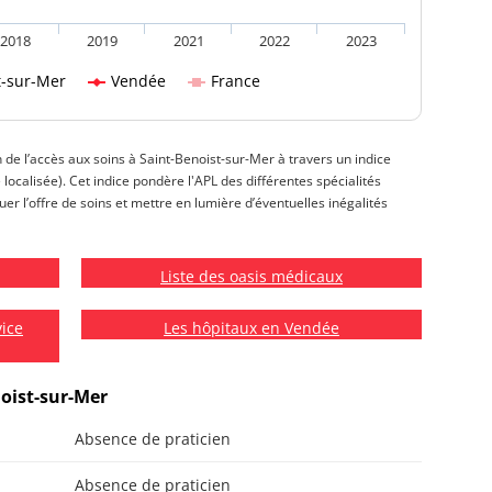
2018
2019
2021
2022
2023
t-sur-Mer
Vendée
France
n de l’accès aux soins à Saint-Benoist-sur-Mer à travers un indice
e localisée). Cet indice pondère l'APL des différentes spécialités
r l’offre de soins et mettre en lumière d’éventuelles inégalités
Liste des oasis médicaux
vice
Les hôpitaux en Vendée
noist-sur-Mer
Absence de praticien
Absence de praticien