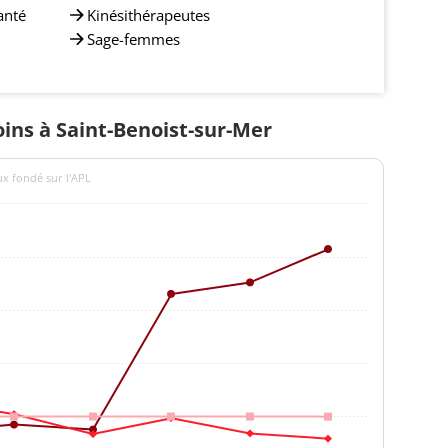
anté
Kinésithérapeutes
Sage-femmes
oins à Saint-Benoist-sur-Mer
ux fondé sur l'APL