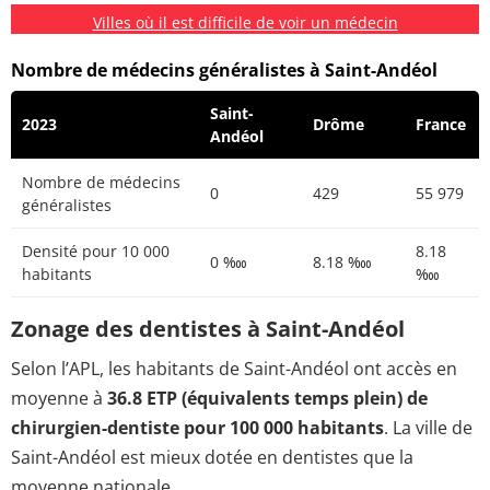
Villes où il est difficile de voir un médecin
Nombre de médecins généralistes à Saint-Andéol
Saint-
2023
Drôme
France
Andéol
Nombre de médecins
0
429
55 979
généralistes
Densité pour 10 000
8.18
0 ‱
8.18 ‱
habitants
‱
Zonage des dentistes à Saint-Andéol
Selon l’APL, les habitants de Saint-Andéol ont accès en
moyenne à
36.8 ETP (équivalents temps plein) de
chirurgien-dentiste pour 100 000 habitants
. La ville de
Saint-Andéol est mieux dotée en dentistes que la
moyenne nationale.