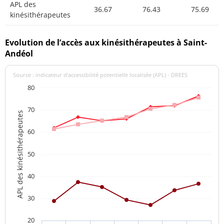
APL des
36.67
76.43
75.69
kinésithérapeutes
Evolution de l’accès aux kinésithérapeutes à Saint-
Andéol
Source : indicateur d’accessibilité potentielle localisée (APL) - DREES
80
70
APL des kinésithérapeutes
60
50
40
30
20