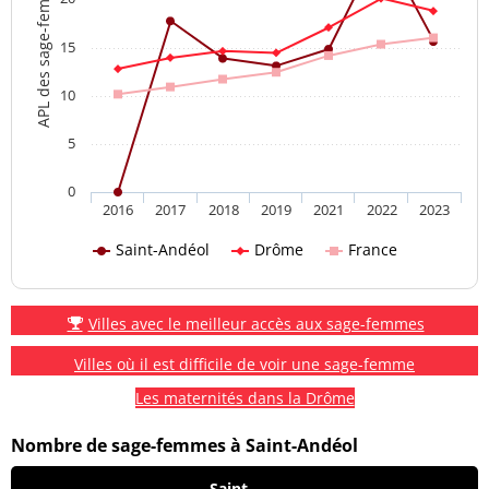
APL des sage-femmes
15
10
5
0
2016
2017
2018
2019
2021
2022
2023
Saint-Andéol
Drôme
France
Villes avec le meilleur accès aux sage-femmes
Villes où il est difficile de voir une sage-femme
Les maternités dans la Drôme
Nombre de sage-femmes à Saint-Andéol
Saint-