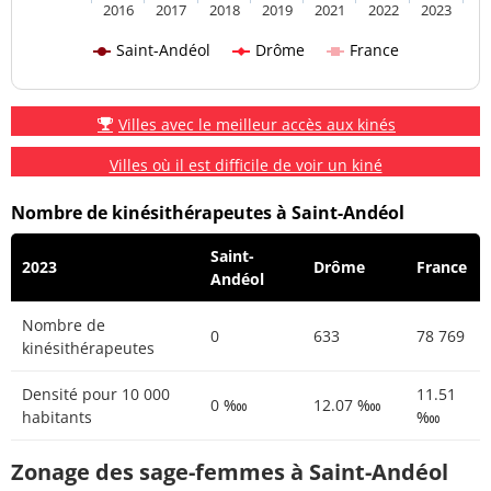
2016
2017
2018
2019
2021
2022
2023
Saint-Andéol
Drôme
France
Villes avec le meilleur accès aux kinés
Villes où il est difficile de voir un kiné
Nombre de kinésithérapeutes à Saint-Andéol
Saint-
2023
Drôme
France
Andéol
Nombre de
0
633
78 769
kinésithérapeutes
Densité pour 10 000
11.51
0 ‱
12.07 ‱
habitants
‱
Zonage des sage-femmes à Saint-Andéol