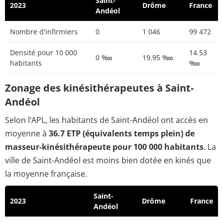
Saint-
2023
Drôme
France
Andéol
Nombre d'infirmiers
0
1 046
99 472
Densité pour 10 000
14.53
0 ‱
19.95 ‱
habitants
‱
Zonage des kinésithérapeutes à Saint-
Andéol
Selon l’APL, les habitants de Saint-Andéol ont accès en
moyenne à
36.7 ETP (équivalents temps plein) de
masseur-kinésithérapeute pour 100 000 habitants
. La
ville de Saint-Andéol est moins bien dotée en kinés que
la moyenne française.
Saint-
2023
Drôme
France
Andéol