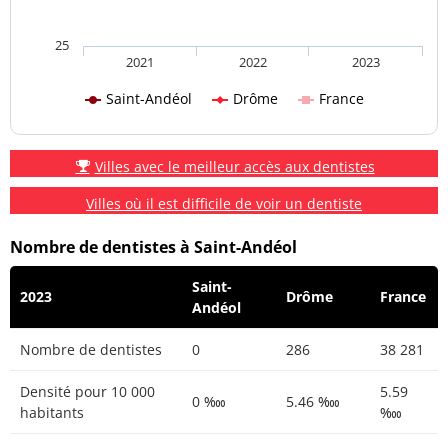
25
2021
2022
2023
Saint-Andéol
Drôme
France
Villes avec le meilleur accès aux dentistes
Villes où il est difficile de voir un dentiste
Nombre de dentistes à Saint-Andéol
Saint-
2023
Drôme
France
Andéol
Nombre de dentistes
0
286
38 281
Densité pour 10 000
5.59
0 ‱
5.46 ‱
habitants
‱