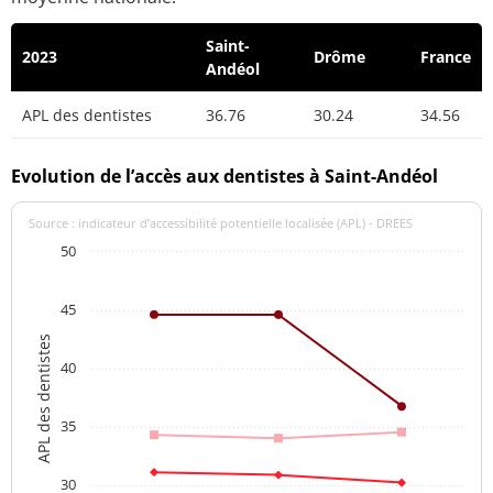
Saint-
2023
Drôme
France
Andéol
APL des dentistes
36.76
30.24
34.56
Evolution de l’accès aux dentistes à Saint-Andéol
Source : indicateur d’accessibilité potentielle localisée (APL) - DREES
50
45
APL des dentistes
40
35
30