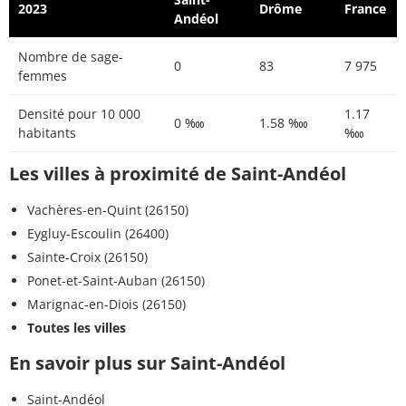
2023
Drôme
France
Andéol
Nombre de sage-
0
83
7 975
femmes
Densité pour 10 000
1.17
0 ‱
1.58 ‱
habitants
‱
Les villes à proximité de Saint-Andéol
Vachères-en-Quint (26150)
Eygluy-Escoulin (26400)
Sainte-Croix (26150)
Ponet-et-Saint-Auban (26150)
Marignac-en-Diois (26150)
Toutes les villes
En savoir plus sur Saint-Andéol
Saint-Andéol