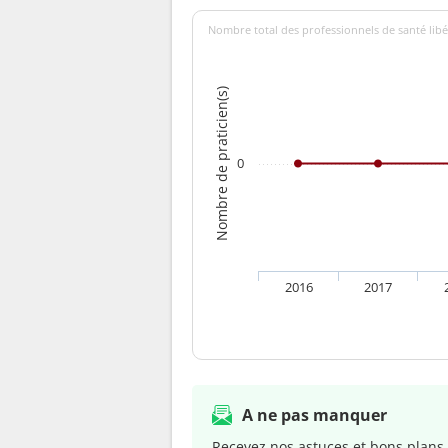
Nombre total des professionnels de santé libér
Nombre de praticien(s)
0
2016
2017
A ne pas manquer
Recevez nos astuces et bons plans 