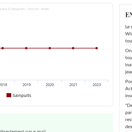
aux à Sainpuits - Source : Insee
E
Le 
Win
tou
On 
tou
ina
jea
Pou
2018
2019
2020
2021
2023
Act
Sainpuits
ins
"De
par
res
des
directement par e-mail.