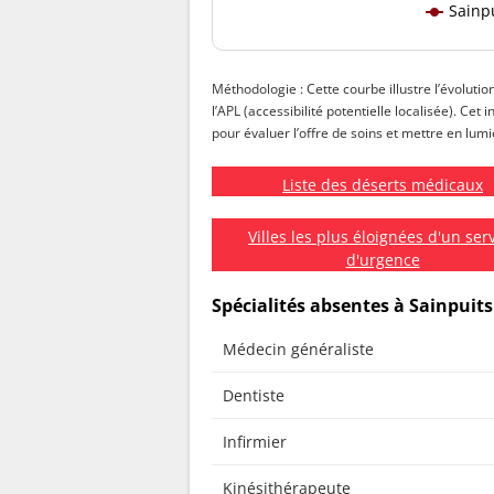
Sainp
Méthodologie : Cette courbe illustre l’évolutio
l’APL (accessibilité potentielle localisée). Cet
pour évaluer l’offre de soins et mettre en lumiè
Liste des déserts médicaux
Villes les plus éloignées d'un ser
d'urgence
Spécialités absentes à Sainpuits
Médecin généraliste
Dentiste
Infirmier
Kinésithérapeute