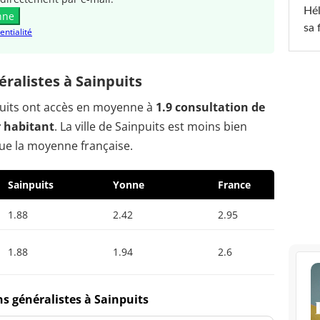
Hél
nne
sa 
entialité
ralistes à Sainpuits
npuits ont accès en moyenne à
1.9 consultation de
r habitant
. La ville de Sainpuits est moins bien
ue la moyenne française.
Sainpuits
Yonne
France
1.88
2.42
2.95
1.88
1.94
2.6
s généralistes à Sainpuits