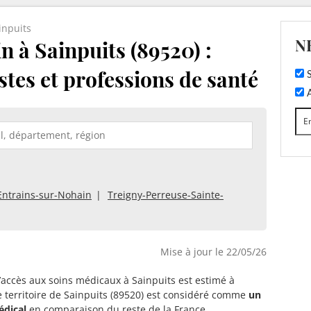
inpuits
N
 à Sainpuits (89520) :
stes et professions de santé
S
A
Entrains-sur-Nohain
Treigny-Perreuse-Sainte-
Mise à jour le 22/05/26
d’accès aux soins médicaux à Sainpuits est estimé à
e territoire de Sainpuits (89520) est considéré comme
un
édical
en comparaison du reste de la France