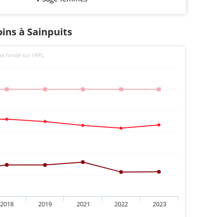
oins à Sainpuits
ux fondé sur l'APL
2018
2019
2021
2022
2023