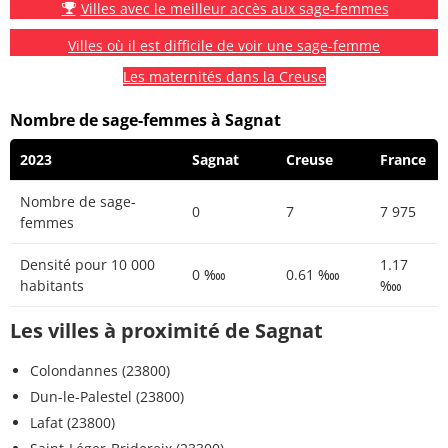
Villes avec le meilleur accès aux sage-femmes
Villes où il est difficile de voir une sage-femme
Les maternités dans la Creuse
Nombre de sage-femmes à Sagnat
2023
Sagnat
Creuse
France
Nombre de sage-
0
7
7 975
femmes
Densité pour 10 000
1.17
0 ‱
0.61 ‱
habitants
‱
Les villes à proximité de Sagnat
Colondannes (23800)
Dun-le-Palestel (23800)
Lafat (23800)