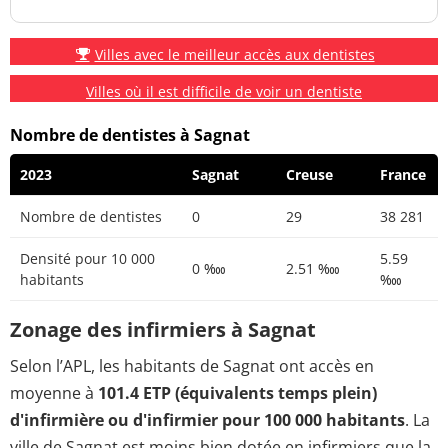
Villes avec le meilleur accès aux dentistes
Villes où il est difficile de voir un dentiste
Nombre de dentistes à Sagnat
2023
Sagnat
Creuse
France
Nombre de dentistes
0
29
38 281
Densité pour 10 000
5.59
0 ‱
2.51 ‱
habitants
‱
Zonage des infirmiers à Sagnat
Selon l’APL, les habitants de Sagnat ont accès en
moyenne à
101.4 ETP (équivalents temps plein)
d'infirmière ou d'infirmier pour 100 000 habitants
. La
ville de Sagnat est moins bien dotée en infirmiers que la