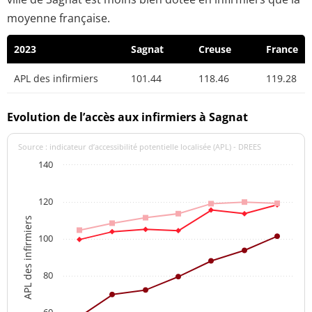
moyenne française.
2023
Sagnat
Creuse
France
APL des infirmiers
101.44
118.46
119.28
Evolution de l’accès aux infirmiers à Sagnat
Source : indicateur d’accessibilité potentielle localisée (APL) - DREES
140
120
APL des infirmiers
100
80
60