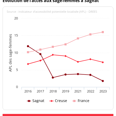
Evolution de l’accès aux sage-femmes à Sagnat
Source : indicateur d’accessibilité potentielle localisée (APL) - DREES
20
15
APL des sage-femmes
10
5
0
2016
2017
2018
2019
2021
2022
2023
Sagnat
Creuse
France