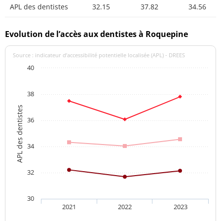
APL des dentistes
32.15
37.82
34.56
Evolution de l’accès aux dentistes à Roquepine
Source : indicateur d’accessibilité potentielle localisée (APL) - DREES
40
38
APL des dentistes
36
34
32
30
2021
2022
2023