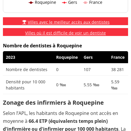
Roquepine
Gers
France
Villes avec le meilleur accès aux dentistes
Villes où il est difficile de voir un dentiste
Nombre de dentistes à Roquepine
2023
Roquepine
Gers
France
Nombre de dentistes
0
107
38 281
Densité pour 10 000
5.59
0 ‱
5.55 ‱
habitants
‱
Zonage des infirmiers à Roquepine
Selon l’APL, les habitants de Roquepine ont accès en
moyenne à
66.4 ETP (équivalents temps plein)
d'infirmière ou d'infirmier pour 100 000 habitants
. La