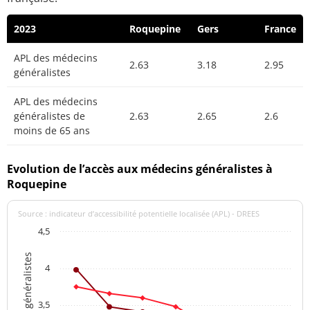
2023
Roquepine
Gers
France
APL des médecins
2.63
3.18
2.95
généralistes
APL des médecins
généralistes de
2.63
2.65
2.6
moins de 65 ans
Evolution de l’accès aux médecins généralistes à
Roquepine
Source : indicateur d’accessibilité potentielle localisée (APL) - DREES
4,5
4
3,5