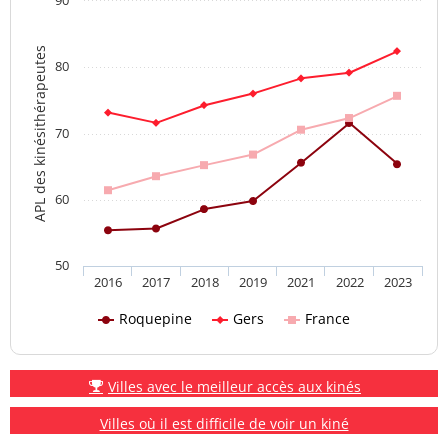
90
APL des kinésithérapeutes
80
70
60
50
2016
2017
2018
2019
2021
2022
2023
Roquepine
Gers
France
Villes avec le meilleur accès aux kinés
Villes où il est difficile de voir un kiné