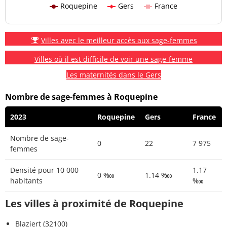
Roquepine
Gers
France
Villes avec le meilleur accès aux sage-femmes
Villes où il est difficile de voir une sage-femme
Les maternités dans le Gers
Nombre de sage-femmes à Roquepine
2023
Roquepine
Gers
France
Nombre de sage-
0
22
7 975
femmes
Densité pour 10 000
1.17
0 ‱
1.14 ‱
habitants
‱
Les villes à proximité de Roquepine
Blaziert (32100)