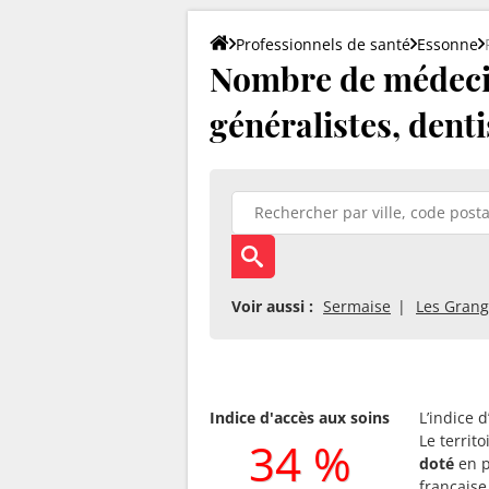
Professionnels de santé
Essonne
Nombre de médecin 
généralistes, denti
Voir aussi :
Sermaise
Les Grang
Indice d'accès aux soins
L’indice 
Le territ
34 %
doté
en p
française 