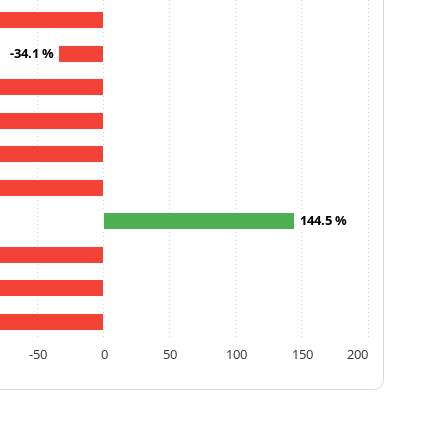
-34.1 %
144.5 %
-50
0
50
100
150
200