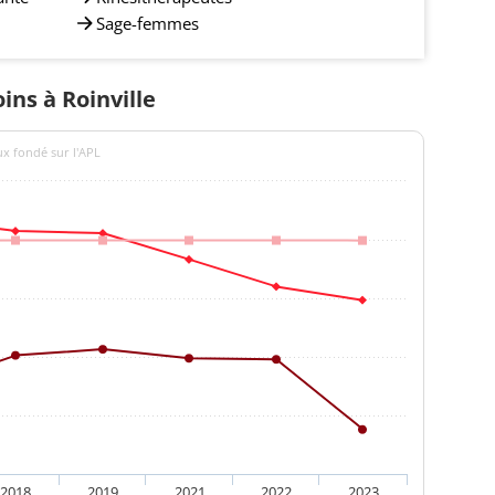
Sage-femmes
ins à Roinville
ux fondé sur l'APL
2018
2019
2021
2022
2023