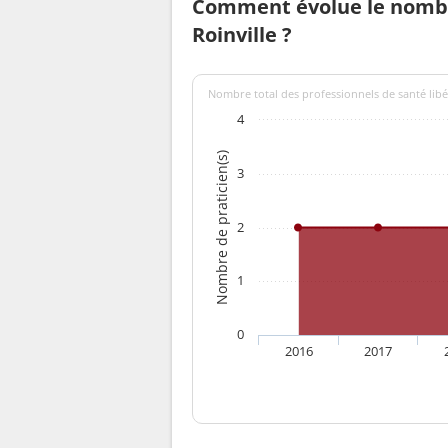
Comment évolue le nombr
Roinville ?
Nombre total des professionnels de santé libér
4
Nombre de praticien(s)
3
2
1
0
2016
2017