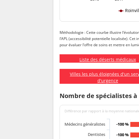
Roinvil
Méthodologie : Cette courbe illustre l’évolution
l’APL (accessibilité potentielle localisée). Cet
pour évaluer l’offre de soins et mettre en lumiè
Liste des déserts médicaux
Villes les plus éloignées d'un ser
d'urgence
Nombre de spécialistes à 
Différence par rapport à la moyenne nationale
Médecins généralistes
-100 %
Dentistes
-100 %