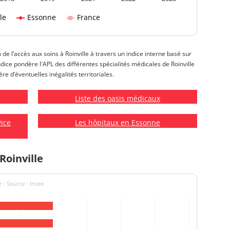
le
Essonne
France
 de l’accès aux soins à Roinville à travers un indice interne basé sur
 indice pondère l'APL des différentes spécialités médicales de Roinville
re d’éventuelles inégalités territoriales.
Liste des oasis médicaux
vice
Les hôpitaux en Essonne
Roinville
 - Source : Insee