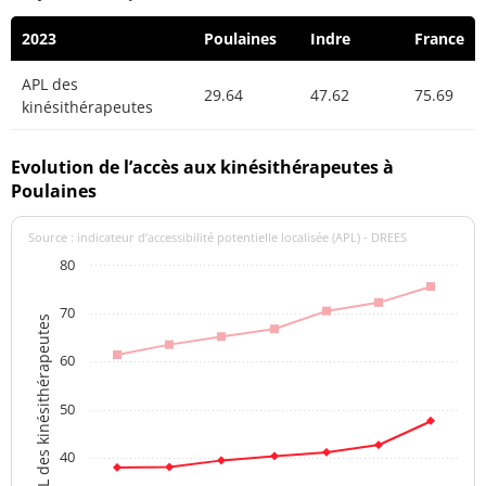
2023
Poulaines
Indre
France
APL des
29.64
47.62
75.69
kinésithérapeutes
Evolution de l’accès aux kinésithérapeutes à
Poulaines
Source : indicateur d’accessibilité potentielle localisée (APL) - DREES
80
70
APL des kinésithérapeutes
60
50
40