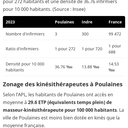
pour 272 habitants et une densité de 36.76 infirmiers
pour 10 000 habitants. (Source : Insee)
2023
Poulaines
Indre
France
Nombre d'infirmiers
3
300
99 472
1 pour
Ratio d'infirmiers
1 pour 272
1 pour 720
688
Densité pour 10 000
14.53
36.76 ‱
13.88 ‱
habitants
‱
Zonage des kinésithérapeutes à Poulaines
Selon l’APL, les habitants de Poulaines ont accès en
moyenne à
29.6 ETP (équivalents temps plein) de
masseur-kinésithérapeute pour 100 000 habitants
. La
ville de Poulaines est moins bien dotée en kinés que la
moyenne française.