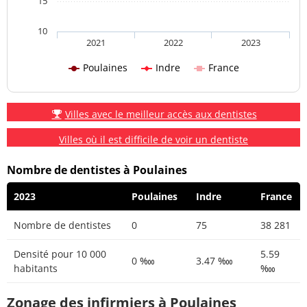
15
10
2021
2022
2023
Poulaines
Indre
France
Villes avec le meilleur accès aux dentistes
Villes où il est difficile de voir un dentiste
Nombre de dentistes à Poulaines
2023
Poulaines
Indre
France
Nombre de dentistes
0
75
38 281
Densité pour 10 000
5.59
0 ‱
3.47 ‱
habitants
‱
Zonage des infirmiers à Poulaines