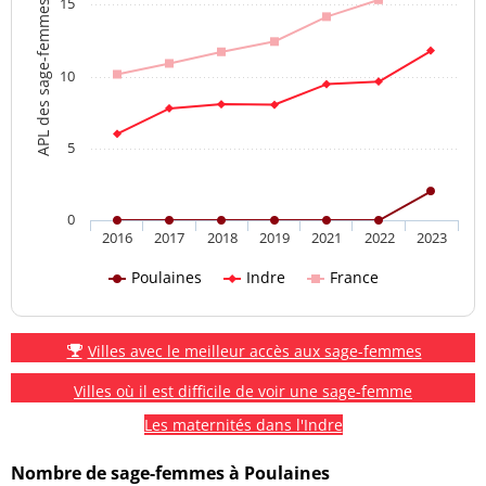
15
APL des sage-femmes
10
5
0
2016
2017
2018
2019
2021
2022
2023
Poulaines
Indre
France
Villes avec le meilleur accès aux sage-femmes
Villes où il est difficile de voir une sage-femme
Les maternités dans l'Indre
Nombre de sage-femmes à Poulaines