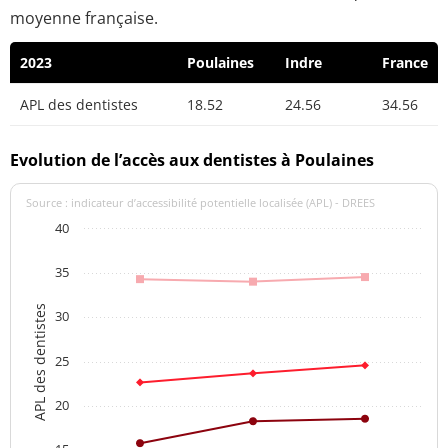
moyenne française.
2023
Poulaines
Indre
France
APL des dentistes
18.52
24.56
34.56
Evolution de l’accès aux dentistes à Poulaines
Source : indicateur d’accessibilité potentielle localisée (APL) - DREES
40
35
APL des dentistes
30
25
20