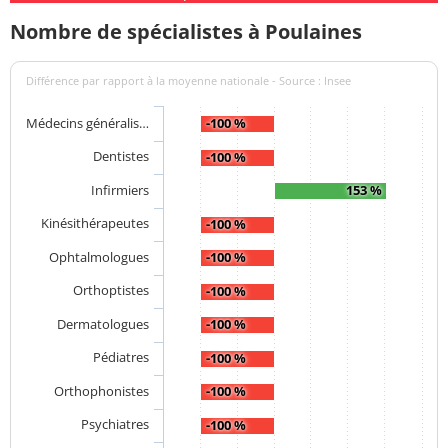
Nombre de spécialistes à Poulaines
Différence par rapport à la moyenne nationale - Source : Insee
Médecins généralis…
-100 %
Dentistes
-100 %
Infirmiers
153 %
Kinésithérapeutes
-100 %
Ophtalmologues
-100 %
Orthoptistes
-100 %
Dermatologues
-100 %
Pédiatres
-100 %
Orthophonistes
-100 %
Psychiatres
-100 %