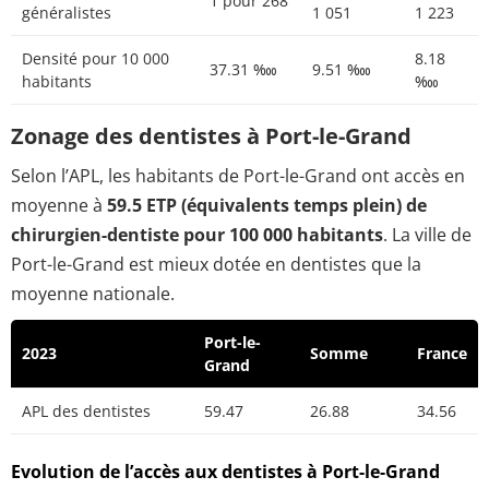
1 pour 268
généralistes
1 051
1 223
Densité pour 10 000
8.18
37.31 ‱
9.51 ‱
habitants
‱
Zonage des dentistes à Port-le-Grand
Selon l’APL, les habitants de Port-le-Grand ont accès en
moyenne à
59.5 ETP (équivalents temps plein) de
chirurgien-dentiste pour 100 000 habitants
. La ville de
Port-le-Grand est mieux dotée en dentistes que la
moyenne nationale.
Port-le-
2023
Somme
France
Grand
APL des dentistes
59.47
26.88
34.56
Evolution de l’accès aux dentistes à Port-le-Grand