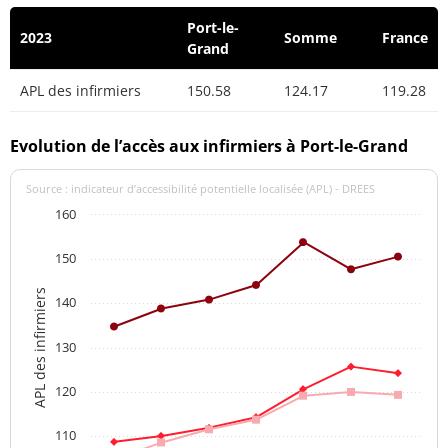
Port-le-
2023
Somme
France
Grand
APL des infirmiers
150.58
124.17
119.28
Evolution de l’accès aux infirmiers à Port-le-Grand
Source : indicateur d’accessibilité potentielle localisée (APL) - DREES
160
150
APL des infirmiers
140
130
120
110