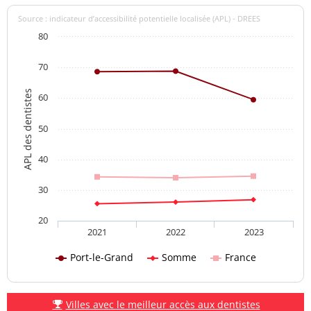
Source : indicateur d’accessibilité potentielle localisée (APL) - DREES
80
70
APL des dentistes
60
50
40
30
20
2021
2022
2023
Port-le-Grand
Somme
France
Villes avec le meilleur accès aux dentistes