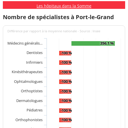
Les hôpitaux dans la Somme
Nombre de spécialistes à Port-le-Grand
Différence par rapport à la moyenne nationale - Source : Insee
Médecins généralis…
356.1 %
Dentistes
-100 %
Infirmiers
-100 %
Kinésithérapeutes
-100 %
Ophtalmologues
-100 %
Orthoptistes
-100 %
Dermatologues
-100 %
Pédiatres
-100 %
Orthophonistes
-100 %