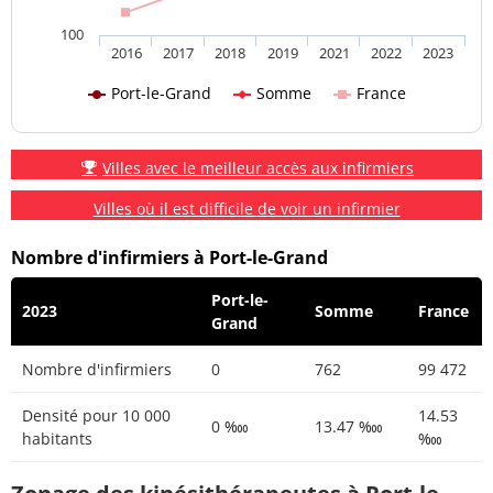
100
2016
2017
2018
2019
2021
2022
2023
Port-le-Grand
Somme
France
Villes avec le meilleur accès aux infirmiers
Villes où il est difficile de voir un infirmier
Nombre d'infirmiers à Port-le-Grand
Port-le-
2023
Somme
France
Grand
Nombre d'infirmiers
0
762
99 472
Densité pour 10 000
14.53
0 ‱
13.47 ‱
habitants
‱