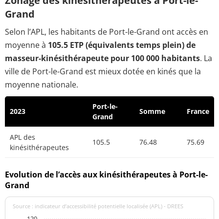
Zonage des kinésithérapeutes à Port-le-
Grand
Selon l’APL, les habitants de Port-le-Grand ont accès en
moyenne à
105.5 ETP (équivalents temps plein) de
masseur-kinésithérapeute pour 100 000 habitants
. La
ville de Port-le-Grand est mieux dotée en kinés que la
moyenne nationale.
Port-le-
2023
Somme
France
Grand
APL des
105.5
76.48
75.69
kinésithérapeutes
Evolution de l’accès aux kinésithérapeutes à Port-le-
Grand
Source : indicateur d’accessibilité potentielle localisée (APL) - DREES
120