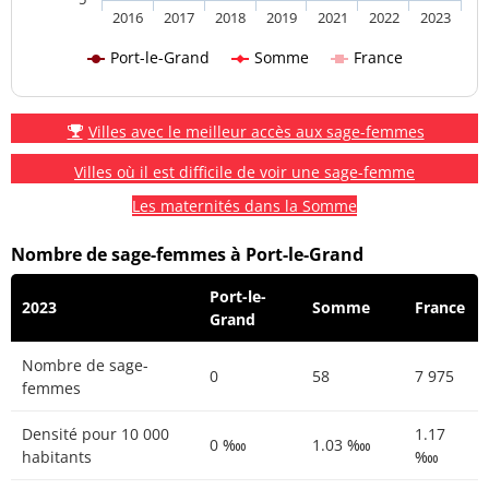
2016
2017
2018
2019
2021
2022
2023
Port-le-Grand
Somme
France
Villes avec le meilleur accès aux sage-femmes
Villes où il est difficile de voir une sage-femme
Les maternités dans la Somme
Nombre de sage-femmes à Port-le-Grand
Port-le-
2023
Somme
France
Grand
Nombre de sage-
0
58
7 975
femmes
Densité pour 10 000
1.17
0 ‱
1.03 ‱
habitants
‱