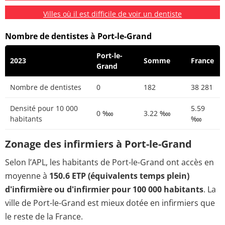
Villes où il est difficile de voir un dentiste
Nombre de dentistes à Port-le-Grand
Port-le-
2023
Somme
France
Grand
Nombre de dentistes
0
182
38 281
Densité pour 10 000
5.59
0 ‱
3.22 ‱
habitants
‱
Zonage des infirmiers à Port-le-Grand
Selon l’APL, les habitants de Port-le-Grand ont accès en
moyenne à
150.6 ETP (équivalents temps plein)
d'infirmière ou d'infirmier pour 100 000 habitants
. La
ville de Port-le-Grand est mieux dotée en infirmiers que
le reste de la France.