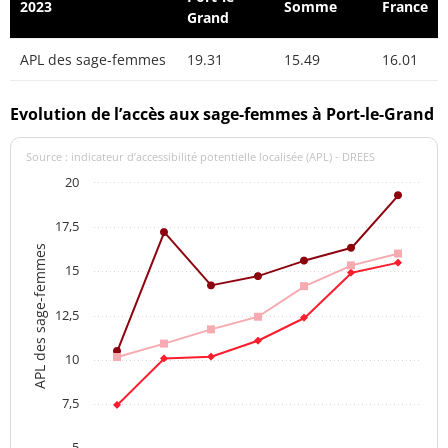
2023
Somme
France
Grand
APL des sage-femmes
19.31
15.49
16.01
Evolution de l’accès aux sage-femmes à Port-le-Grand
Source : indicateur d’accessibilité potentielle localisée (APL) - DREES
20
17,5
APL des sage-femmes
15
12,5
10
7,5
5