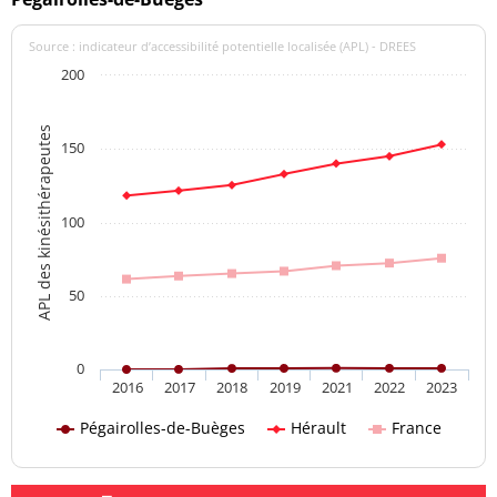
Source : indicateur d’accessibilité potentielle localisée (APL) - DREES
200
APL des kinésithérapeutes
150
100
50
0
2016
2017
2018
2019
2021
2022
2023
Pégairolles-de-Buèges
Hérault
France