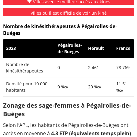
Villes avec le meilleur accès aux kinés
Villes où il est difficile de voir un kiné
Nombre de kinésithérapeutes à Pégairolles-de-
Buèges
Pégairolles-
2023
Hérault
France
de-Buèges
Nombre de
0
2 461
78 769
kinésithérapeutes
Densité pour 10 000
11.51
0 ‱
20 ‱
habitants
‱
Zonage des sage-femmes à Pégairolles-de-
Buèges
Selon l’APL, les habitants de Pégairolles-de-Buèges ont
accès en moyenne à
4.3 ETP (équivalents temps plein)