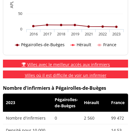
50
0
2016
2017
2018
2019
2021
2022
2023
Pégairolles-de-Buèges
Hérault
France
Villes avec le meilleur accès aux infirmiers
Villes où il est difficile de voir un infirmier
Nombre d'infirmiers à Pégairolles-de-Buèges
Pégairolles-
2023
Hérault
France
de-Buèges
Nombre d'infirmiers
0
2 560
99 472
Densité pour 10 000
14.53