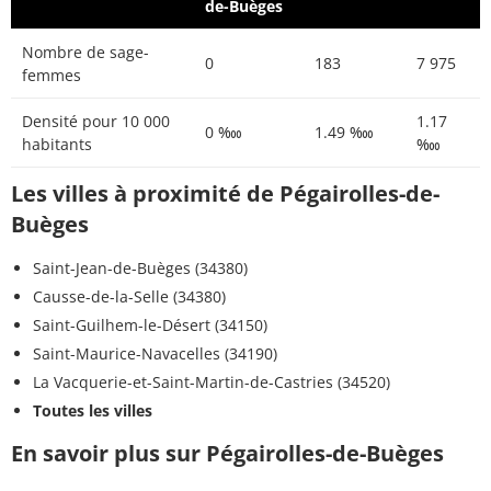
de-Buèges
Nombre de sage-
0
183
7 975
femmes
Densité pour 10 000
1.17
0 ‱
1.49 ‱
habitants
‱
Les villes à proximité de Pégairolles-de-
Buèges
Saint-Jean-de-Buèges (34380)
Causse-de-la-Selle (34380)
Saint-Guilhem-le-Désert (34150)
Saint-Maurice-Navacelles (34190)
La Vacquerie-et-Saint-Martin-de-Castries (34520)
Toutes les villes
En savoir plus sur Pégairolles-de-Buèges