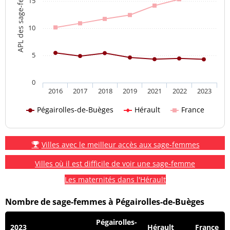
APL des sage-femmes
15
10
5
0
2016
2017
2018
2019
2021
2022
2023
Pégairolles-de-Buèges
Hérault
France
Villes avec le meilleur accès aux sage-femmes
Villes où il est difficile de voir une sage-femme
Les maternités dans l'Hérault
Nombre de sage-femmes à Pégairolles-de-Buèges
Pégairolles-
2023
Hérault
France