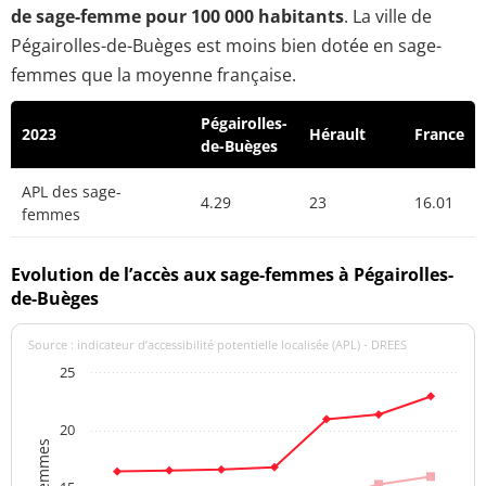
de sage-femme pour 100 000 habitants
. La ville de
Pégairolles-de-Buèges est moins bien dotée en sage-
femmes que la moyenne française.
Pégairolles-
2023
Hérault
France
de-Buèges
APL des sage-
4.29
23
16.01
femmes
Evolution de l’accès aux sage-femmes à Pégairolles-
de-Buèges
Source : indicateur d’accessibilité potentielle localisée (APL) - DREES
25
20