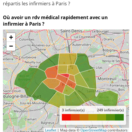
répartis les infirmiers à Paris ?
Où avoir un rdv médical rapidement avec un
infirmier à Paris ?
+
−
3 infirmier(s)
249 infirmier(s)
Leaflet
|
Map data ©
OpenStreetMap
contributors