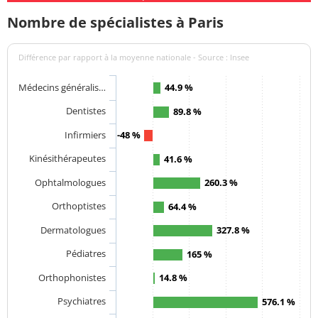
Nombre de spécialistes à Paris
Différence par rapport à la moyenne nationale - Source : Insee
Médecins généralis…
44.9 %
Dentistes
89.8 %
Infirmiers
-48 %
Kinésithérapeutes
41.6 %
Ophtalmologues
260.3 %
Orthoptistes
64.4 %
Dermatologues
327.8 %
Pédiatres
165 %
Orthophonistes
14.8 %
Psychiatres
576.1 %