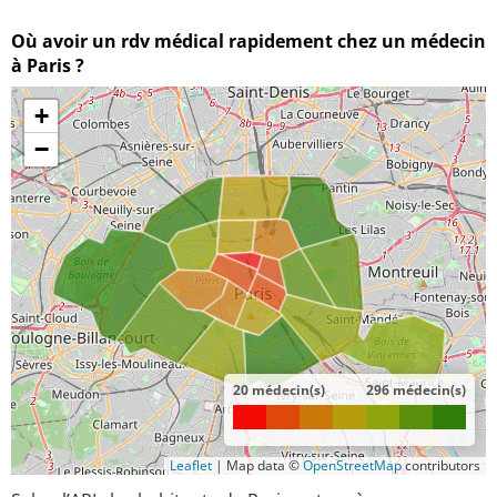
Où avoir un rdv médical rapidement chez un médecin
à Paris ?
+
−
20 médecin(s)
296 médecin(s)
Leaflet
|
Map data ©
OpenStreetMap
contributors