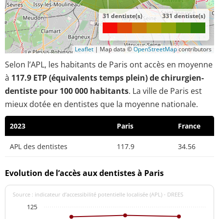
31 dentiste(s)
331 dentiste(s)
Leaflet
|
Map data ©
OpenStreetMap
contributors
Selon l’APL, les habitants de Paris ont accès en moyenne
à
117.9 ETP (équivalents temps plein) de chirurgien-
dentiste pour 100 000 habitants
. La ville de Paris est
mieux dotée en dentistes que la moyenne nationale.
2023
Paris
France
APL des dentistes
117.9
34.56
Evolution de l’accès aux dentistes à Paris
Source : indicateur d’accessibilité potentielle localisée (APL) - DREES
125