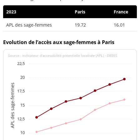
2023
Paris
France
APL des sage-femmes
19.72
16.01
Evolution de l’accès aux sage-femmes à Paris
Source : indicateur d’accessibilité potentielle localisée (APL) - DREES
22,5
20
APL des sage-femmes
17,5
15
12,5
10