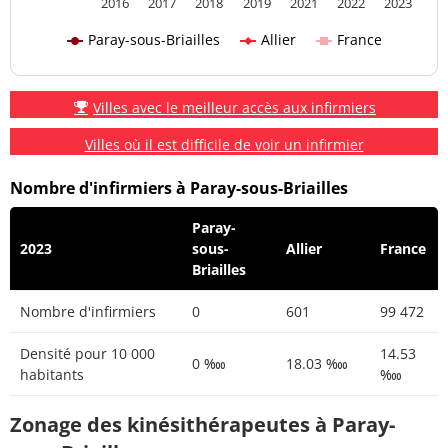
2016
2017
2018
2019
2021
2022
2023
Paray-sous-Briailles
Allier
France
Villes avec le meilleur accès aux infirmiers
Villes où il est difficile de voir un infirmier
Nombre d'infirmiers à Paray-sous-Briailles
Paray-
2023
sous-
Allier
France
Briailles
Nombre d'infirmiers
0
601
99 472
Densité pour 10 000
14.53
0 ‱
18.03 ‱
habitants
‱
Zonage des kinésithérapeutes à Paray-