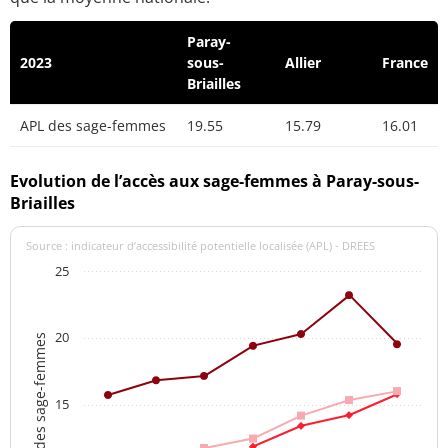
Paray-
2023
sous-
Allier
France
Briailles
APL des sage-femmes
19.55
15.79
16.01
Evolution de l’accès aux sage-femmes à Paray-sous-
Briailles
Source : indicateur d’accessibilité potentielle localisée (APL) - DREES
25
20
APL des sage-femmes
15