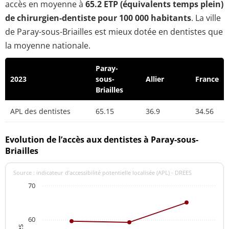
accès en moyenne à
65.2 ETP (équivalents temps plein)
de chirurgien-dentiste pour 100 000 habitants
. La ville
de Paray-sous-Briailles est mieux dotée en dentistes que
la moyenne nationale.
Paray-
2023
sous-
Allier
France
Briailles
APL des dentistes
65.15
36.9
34.56
Evolution de l’accès aux dentistes à Paray-sous-
Briailles
Source : indicateur d’accessibilité potentielle localisée (APL) - DREES
70
60