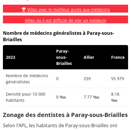
Villes avec le meilleur accès aux médecins
Villes où il est difficile de voir un médecin
Nombre de médecins généralistes à Paray-sous-
Briailles
Paray-
2023
sous-
Allier
France
Briailles
Nombre de médecins
0
259
55 979
généralistes
Densité pour 10 000
8.18
0 ‱
7.77 ‱
habitants
‱
Zonage des dentistes à Paray-sous-Briailles
Selon l’APL, les habitants de Paray-sous-Briailles ont