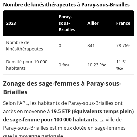
Nombre de kinésithérapeutes à Paray-sous-Briailles
Paray-
2023
sous-
Allier
France
Briailles
Nombre de
0
341
78 769
kinésithérapeutes
Densité pour 10 000
11.51
0 ‱
10.23 ‱
habitants
‱
Zonage des sage-femmes à Paray-sous-
Briailles
Selon l’APL, les habitants de Paray-sous-Briailles ont
accès en moyenne à
19.5 ETP (équivalents temps plein)
de sage-femme pour 100 000 habitants
. La ville de
Paray-sous-Briailles est mieux dotée en sage-femmes
que la moyenne nationale.