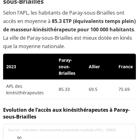
sous-Briailles
Selon l’APL, les habitants de Paray-sous-Briailles ont
accès en moyenne à
85.3 ETP (équivalents temps plein)
de masseur-kinésithérapeute pour 100 000 habitants
.
La ville de Paray-sous-Briailles est mieux dotée en kinés
que la moyenne nationale.
Paray-
2023
sous-
Allier
France
Briailles
APL des
85.33
69.5
75.69
kinésithérapeutes
Evolution de l’accès aux kinésithérapeutes à Paray-
sous-Briailles
Source : indicateur d’accessibilité potentielle localisée (APL) - DREES
90