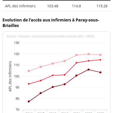
APL des infirmiers
103.48
114.8
119.28
Evolution de l’accès aux infirmiers à Paray-sous-
Briailles
Source : indicateur d’accessibilité potentielle localisée (APL) - DREES
130
120
APL des infirmiers
110
100
90
80
70