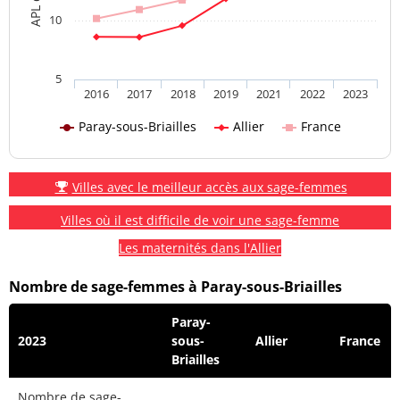
10
5
2016
2017
2018
2019
2021
2022
2023
Paray-sous-Briailles
Allier
France
Villes avec le meilleur accès aux sage-femmes
Villes où il est difficile de voir une sage-femme
Les maternités dans l'Allier
Nombre de sage-femmes à Paray-sous-Briailles
Paray-
2023
sous-
Allier
France
Briailles
Nombre de sage-