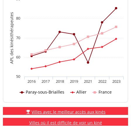
APL des kinésithérapeutes
80
70
60
50
2016
2017
2018
2019
2021
2022
2023
Paray-sous-Briailles
Allier
France
Villes avec le meilleur accès aux kinés
Villes où il est difficile de voir un kiné