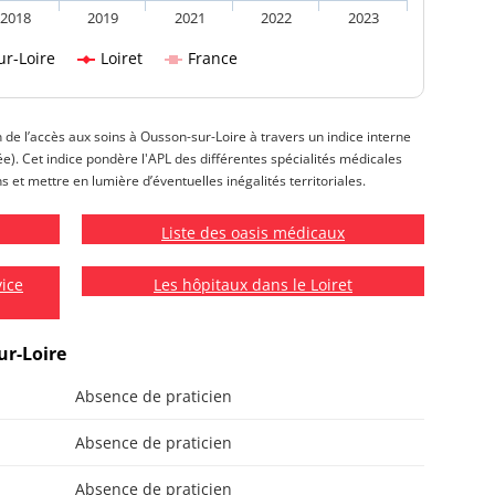
2018
2019
2021
2022
2023
r-Loire
Loiret
France
n de l’accès aux soins à Ousson-sur-Loire à travers un indice interne
isée). Cet indice pondère l'APL des différentes spécialités médicales
s et mettre en lumière d’éventuelles inégalités territoriales.
Liste des oasis médicaux
vice
Les hôpitaux dans le Loiret
ur-Loire
Absence de praticien
Absence de praticien
Absence de praticien