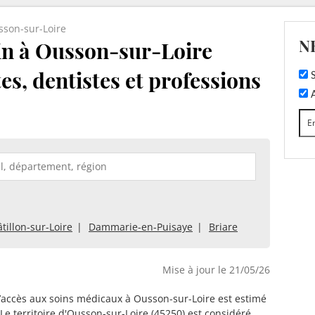
son-sur-Loire
N
n à Ousson-sur-Loire
tes, dentistes et professions
S
A
tillon-sur-Loire
Dammarie-en-Puisaye
Briare
Mise à jour le 21/05/26
d’accès aux soins médicaux à Ousson-sur-Loire est estimé
 Le territoire d'Ousson-sur-Loire (45250) est considéré