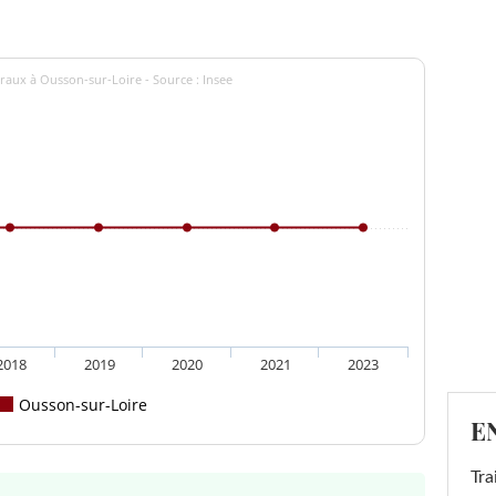
raux à Ousson-sur-Loire - Source : Insee
2018
2019
2020
2021
2023
Ousson-sur-Loire
E
Tra