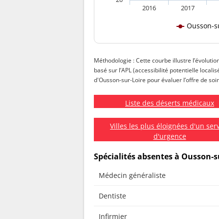
2016
2017
Ousson-su
Méthodologie : Cette courbe illustre l’évolutio
basé sur l’APL (accessibilité potentielle local
d'Ousson-sur-Loire pour évaluer l’offre de soin
Liste des déserts médicaux
Villes les plus éloignées d'un ser
d'urgence
Spécialités absentes à Ousson-s
Médecin généraliste
Dentiste
Infirmier