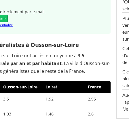
"OU
sel
directement par e-mail.
nne
Plu
entialité
ver
eur
sur
ralistes à Ousson-sur-Loire
Cet
on-sur-Loire ont accès en moyenne à
3.5
d'u
ale par an et par habitant
. La ville d'Ousson-sur-
de 
 généralistes que le reste de la France.
C'e
plu
sal
Ousson-sur-Loire
Loiret
France
Au
3.5
1.92
2.95
l'a
"Je
1.93
1.46
2.6