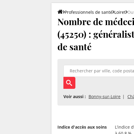
Professionnels de santé
Loiret
Ous
Nombre de médeci
(45250) : généralis
de santé
Voir aussi :
Bonny-sur-Loire
Châ
Indice d'accès aux soins
L’indice 
à 60.8 %.