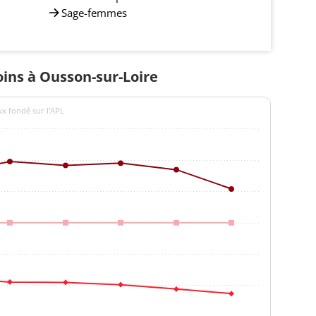
Sage-femmes
oins à Ousson-sur-Loire
ux fondé sur l'APL