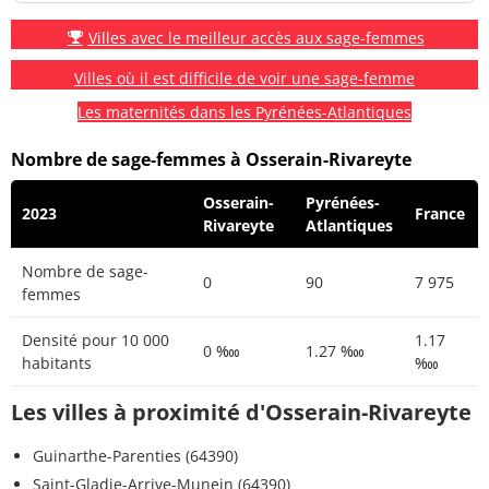
Villes avec le meilleur accès aux sage-femmes
Villes où il est difficile de voir une sage-femme
Les maternités dans les Pyrénées-Atlantiques
Nombre de sage-femmes à Osserain-Rivareyte
Osserain-
Pyrénées-
2023
France
Rivareyte
Atlantiques
Nombre de sage-
0
90
7 975
femmes
Densité pour 10 000
1.17
0 ‱
1.27 ‱
habitants
‱
Les villes à proximité d'Osserain-Rivareyte
Guinarthe-Parenties (64390)
Saint-Gladie-Arrive-Munein (64390)