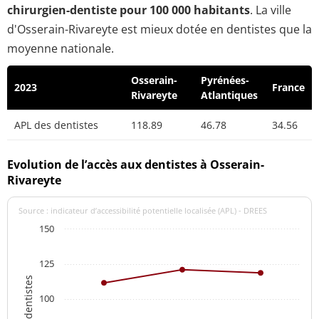
chirurgien-dentiste pour 100 000 habitants
. La ville
d'Osserain-Rivareyte est mieux dotée en dentistes que la
moyenne nationale.
Osserain-
Pyrénées-
2023
France
Rivareyte
Atlantiques
APL des dentistes
118.89
46.78
34.56
Evolution de l’accès aux dentistes à Osserain-
Rivareyte
Source : indicateur d’accessibilité potentielle localisée (APL) - DREES
150
125
APL des dentistes
100