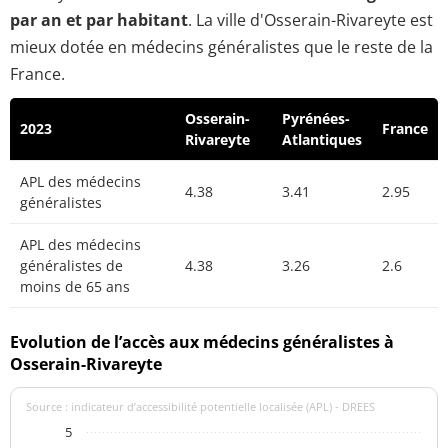
par an et par habitant
. La ville d'Osserain-Rivareyte est
mieux dotée en médecins généralistes que le reste de la
France.
Osserain-
Pyrénées-
2023
France
Rivareyte
Atlantiques
APL des médecins
4.38
3.41
2.95
généralistes
APL des médecins
généralistes de
4.38
3.26
2.6
moins de 65 ans
Evolution de l’accès aux médecins généralistes à
Osserain-Rivareyte
Source : indicateur d’accessibilité potentielle localisée (APL) - DREES
5