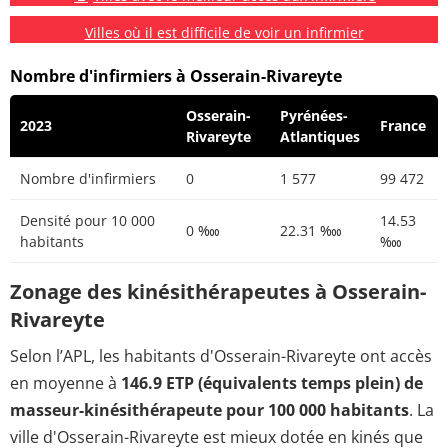
Villes où il est difficile de voir un infirmier
Nombre d'infirmiers à Osserain-Rivareyte
Osserain-
Pyrénées-
2023
France
Rivareyte
Atlantiques
Nombre d'infirmiers
0
1 577
99 472
Densité pour 10 000
14.53
0 ‱
22.31 ‱
habitants
‱
Zonage des kinésithérapeutes à Osserain-
Rivareyte
Selon l’APL, les habitants d'Osserain-Rivareyte ont accès
en moyenne à
146.9 ETP (équivalents temps plein) de
masseur-kinésithérapeute pour 100 000 habitants
. La
ville d'Osserain-Rivareyte est mieux dotée en kinés que