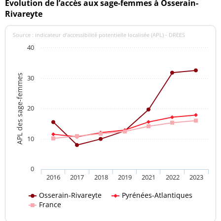
Evolution de l’accès aux sage-femmes à Osserain-
Rivareyte
Source : indicateur d’accessibilité potentielle localisée (APL) - DREES
40
APL des sage-femmes
30
20
10
0
2016
2017
2018
2019
2021
2022
2023
Osserain-Rivareyte
Pyrénées-Atlantiques
France