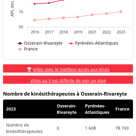
75
50
2016
2017
2018
2019
2021
2022
2023
Osserain-Rivareyte
Pyrénées-Atlantiques
France
Villes avec le meilleur accès aux kinés
Villes où il est difficile de voir un kiné
Nombre de kinésithérapeutes à Osserain-Rivareyte
Osserain-
Pyrénées-
2023
France
Rivareyte
Atlantiques
Nombre de
0
1 608
78 769
kinésithérapeutes