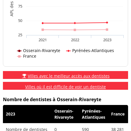
75
50
25
2021
2022
2023
Osserain-Rivareyte
Pyrénées-Atlantiques
France
Villes avec le meilleur accès aux dentistes
Villes où il est difficile de voir un dentiste
Nombre de dentistes à Osserain-Rivareyte
Osserain-
Pyrénées-
2023
France
Rivareyte
Atlantiques
Nombre de dentistes
0
590
38 281