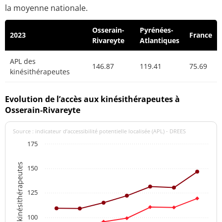
la moyenne nationale.
Osserain-
Pyrénées-
2023
France
Rivareyte
Atlantiques
APL des
146.87
119.41
75.69
kinésithérapeutes
Evolution de l’accès aux kinésithérapeutes à
Osserain-Rivareyte
Source : indicateur d’accessibilité potentielle localisée (APL) - DREES
175
APL des kinésithérapeutes
150
125
100