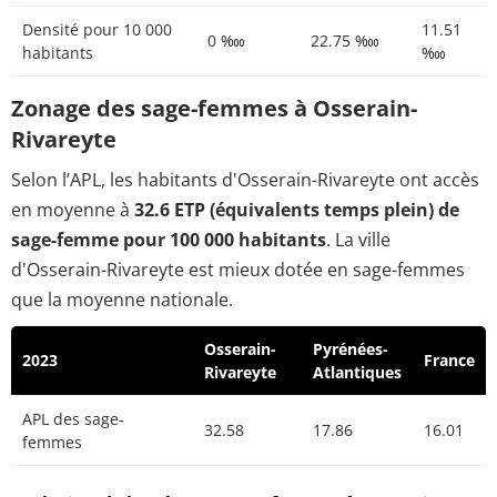
Densité pour 10 000
11.51
0 ‱
22.75 ‱
habitants
‱
Zonage des sage-femmes à Osserain-
Rivareyte
Selon l’APL, les habitants d'Osserain-Rivareyte ont accès
en moyenne à
32.6 ETP (équivalents temps plein) de
sage-femme pour 100 000 habitants
. La ville
d'Osserain-Rivareyte est mieux dotée en sage-femmes
que la moyenne nationale.
Osserain-
Pyrénées-
2023
France
Rivareyte
Atlantiques
APL des sage-
32.58
17.86
16.01
femmes