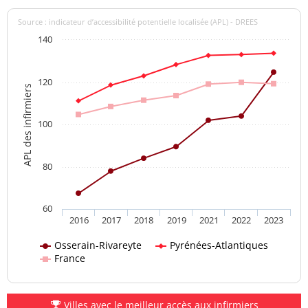
Source : indicateur d’accessibilité potentielle localisée (APL) - DREES
140
120
APL des infirmiers
100
80
60
2016
2017
2018
2019
2021
2022
2023
Osserain-Rivareyte
Pyrénées-Atlantiques
France
Villes avec le meilleur accès aux infirmiers