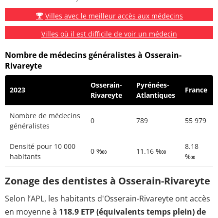
Villes avec le meilleur accès aux médecins
Villes où il est difficile de voir un médecin
Nombre de médecins généralistes à Osserain-
Rivareyte
Osserain-
Pyrénées-
2023
France
Rivareyte
Atlantiques
Nombre de médecins
0
789
55 979
généralistes
Densité pour 10 000
8.18
0 ‱
11.16 ‱
habitants
‱
Zonage des dentistes à Osserain-Rivareyte
Selon l’APL, les habitants d'Osserain-Rivareyte ont accès
en moyenne à
118.9 ETP (équivalents temps plein) de