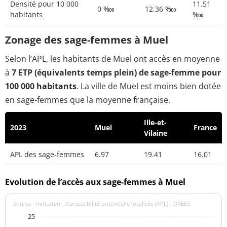
Densité pour 10 000
11.51
0 ‱
12.36 ‱
habitants
‱
Zonage des sage-femmes à Muel
Selon l’APL, les habitants de Muel ont accès en moyenne
à
7 ETP (équivalents temps plein) de sage-femme pour
100 000 habitants
. La ville de Muel est moins bien dotée
en sage-femmes que la moyenne française.
Ille-et-
2023
Muel
France
Vilaine
APL des sage-femmes
6.97
19.41
16.01
Evolution de l’accès aux sage-femmes à Muel
Source : indicateur d’accessibilité potentielle localisée (APL) - DREES
25