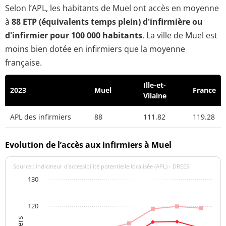
Selon l’APL, les habitants de Muel ont accès en moyenne
à
88 ETP (équivalents temps plein) d'infirmière ou
d'infirmier pour 100 000 habitants
. La ville de Muel est
moins bien dotée en infirmiers que la moyenne
française.
Ille-et-
2023
Muel
France
Vilaine
APL des infirmiers
88
111.82
119.28
Evolution de l’accès aux infirmiers à Muel
Source : indicateur d’accessibilité potentielle localisée (APL) - DREES
130
120