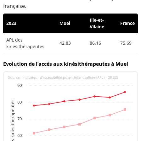
française.
Ille-et-
2023
Muel
France
Vilaine
APL des
42.83
86.16
75.69
kinésithérapeutes
Evolution de l’accès aux kinésithérapeutes à Muel
Source : indicateur d’accessibilité potentielle localisée (APL) - DREES
90
80
APL des kinésithérapeutes
70
60