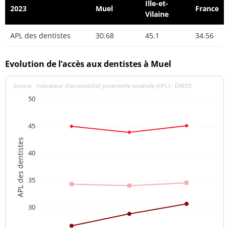
Ille-et-
2023
Muel
France
Vilaine
APL des dentistes
30.68
45.1
34.56
Evolution de l’accès aux dentistes à Muel
Source : indicateur d’accessibilité potentielle localisée (APL) - DREES
50
45
APL des dentistes
40
35
30