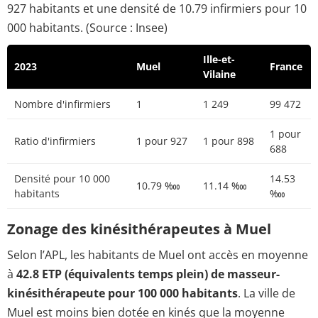
927 habitants et une densité de 10.79 infirmiers pour 10
000 habitants. (Source : Insee)
Ille-et-
2023
Muel
France
Vilaine
Nombre d'infirmiers
1
1 249
99 472
1 pour
Ratio d'infirmiers
1 pour 927
1 pour 898
688
Densité pour 10 000
14.53
10.79 ‱
11.14 ‱
habitants
‱
Zonage des kinésithérapeutes à Muel
Selon l’APL, les habitants de Muel ont accès en moyenne
à
42.8 ETP (équivalents temps plein) de masseur-
kinésithérapeute pour 100 000 habitants
. La ville de
Muel est moins bien dotée en kinés que la moyenne