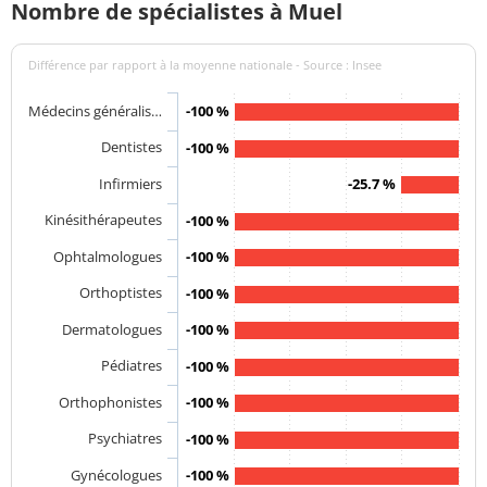
Nombre de spécialistes à Muel
Différence par rapport à la moyenne nationale - Source : Insee
Médecins généralis…
-100 %
Dentistes
-100 %
Infirmiers
-25.7 %
Kinésithérapeutes
-100 %
Ophtalmologues
-100 %
Orthoptistes
-100 %
Dermatologues
-100 %
Pédiatres
-100 %
Orthophonistes
-100 %
Psychiatres
-100 %
Gynécologues
-100 %