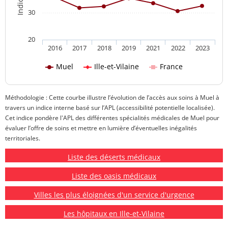
30
20
2016
2017
2018
2019
2021
2022
2023
Muel
Ille-et-Vilaine
France
Méthodologie : Cette courbe illustre l’évolution de l’accès aux soins à Muel à
travers un indice interne basé sur l’APL (accessibilité potentielle localisée).
Cet indice pondère l'APL des différentes spécialités médicales de Muel pour
évaluer l’offre de soins et mettre en lumière d’éventuelles inégalités
territoriales.
Liste des déserts médicaux
Liste des oasis médicaux
Villes les plus éloignées d'un service d'urgence
Les hôpitaux en Ille-et-Vilaine