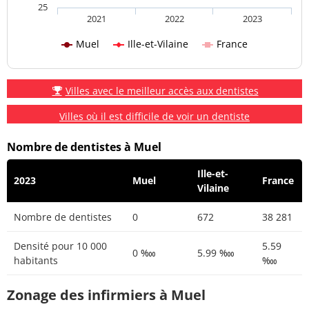
25
2021
2022
2023
Muel
Ille-et-Vilaine
France
Villes avec le meilleur accès aux dentistes
Villes où il est difficile de voir un dentiste
Nombre de dentistes à Muel
Ille-et-
2023
Muel
France
Vilaine
Nombre de dentistes
0
672
38 281
Densité pour 10 000
5.59
0 ‱
5.99 ‱
habitants
‱
Zonage des infirmiers à Muel