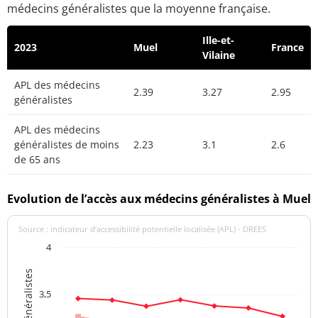
médecins généralistes que la moyenne française.
Ille-et-
2023
Muel
France
Vilaine
APL des médecins
2.39
3.27
2.95
généralistes
APL des médecins
généralistes de moins
2.23
3.1
2.6
de 65 ans
Evolution de l’accès aux médecins généralistes à Muel
Source : indicateur d’accessibilité potentielle localisée (APL) - DREES
4
3,5