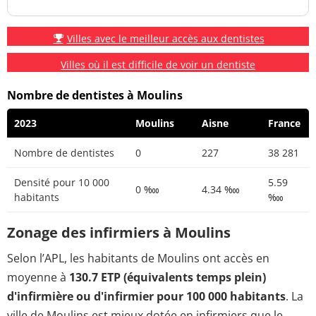
Villes avec le meilleur accès aux dentistes
Villes où il est difficile de voir un dentiste
Nombre de dentistes à Moulins
2023
Moulins
Aisne
France
Nombre de dentistes
0
227
38 281
Densité pour 10 000
5.59
0 ‱
4.34 ‱
habitants
‱
Zonage des infirmiers à Moulins
Selon l’APL, les habitants de Moulins ont accès en
moyenne à
130.7 ETP (équivalents temps plein)
d'infirmière ou d'infirmier pour 100 000 habitants
. La
ville de Moulins est mieux dotée en infirmiers que le