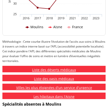
30
25
2016
2017
2018
2019
2021
2022
2023
Moulins
Aisne
France
Méthodologie : Cette courbe illustre l’évolution de l’accès aux soins à Moulins
à travers un indice interne basé sur l’APL (accessibilité potentielle localisée).
Cet indice pondère l'APL des différentes spécialités médicales de Moulins
pour évaluer l’offre de soins et mettre en lumière d’éventuelles inégalités
territoriales.
Liste des déserts médicaux
Liste des oasis médicaux
Villes les plus éloignées d'un service d'urgence
Les hôpitaux dans l'Aisne
Spécialités absentes à Moulins