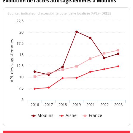
Evolution de l’accès aux sage-femmes à Moulins
Source : indicateur d’accessibilité potentielle localisée (APL) - DREES
22,5
20
APL des sage-femmes
17,5
15
12,5
10
7,5
5
2016
2017
2018
2019
2021
2022
2023
Moulins
Aisne
France