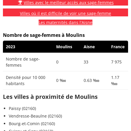
Villes avec le meilleur accès aux sage-femmes
Villes où il est difficile de voir une sage-femme
Les maternités dans l'Aisne
Nombre de sage-femmes à Moulins
2023
Moulins
Aisne
France
Nombre de sage-
0
33
7 975
femmes
Densité pour 10 000
1.17
0 ‱
0.63 ‱
habitants
‱
Les villes à proximité de Moulins
Paissy (02160)
Vendresse-Beaulne (02160)
Bourg-et-Comin (02160)