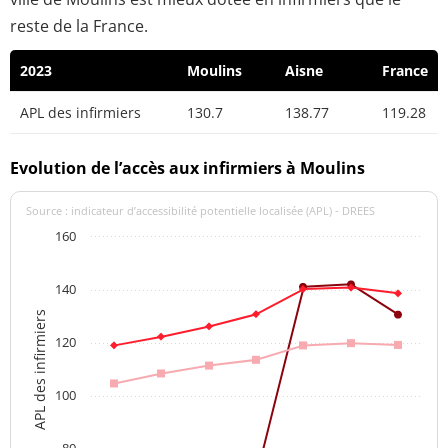
reste de la France.
2023
Moulins
Aisne
France
APL des infirmiers
130.7
138.77
119.28
Evolution de l’accès aux infirmiers à Moulins
Source : indicateur d’accessibilité potentielle localisée (APL) - DREES
160
140
APL des infirmiers
120
100
80