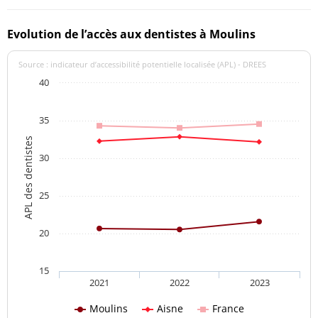
Evolution de l’accès aux dentistes à Moulins
Source : indicateur d’accessibilité potentielle localisée (APL) - DREES
40
35
APL des dentistes
30
25
20
15
2021
2022
2023
Moulins
Aisne
France