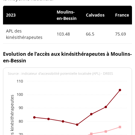
Moulins-
2023
Calvados
France
en-Bessin
APL des
103.48
66.5
75.69
kinésithérapeutes
Evolution de l’accès aux kinésithérapeutes à Moulins-
en-Bessin
Source : indicateur d’accessibilité potentielle localisée (APL) - DREES
110
100
APL des kinésithérapeutes
90
80
70