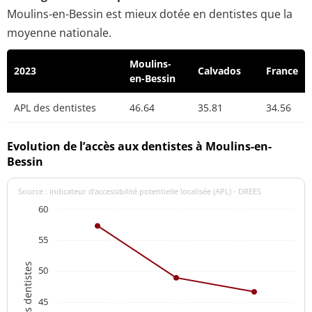
Moulins-en-Bessin est mieux dotée en dentistes que la
moyenne nationale.
Moulins-
2023
Calvados
France
en-Bessin
APL des dentistes
46.64
35.81
34.56
Evolution de l’accès aux dentistes à Moulins-en-
Bessin
Source : indicateur d’accessibilité potentielle localisée (APL) - DREES
60
55
APL des dentistes
50
45