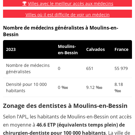
Villes avec le meilleur accès aux médecins
Villes où il est difficile de voir un médecin
Nombre de médecins généralistes à Moulins-en-
Bessin
Moulins-
2023
Calvados
France
en-Bessin
Nombre de médecins
0
651
55 979
généralistes
Densité pour 10 000
8.18
0 ‱
9.12 ‱
habitants
‱
Zonage des dentistes à Moulins-en-Bessin
Selon l’APL, les habitants de Moulins-en-Bessin ont accès
en moyenne à
46.6 ETP (équivalents temps plein) de
chirurgien-dentiste pour 100 000 habitants
. La ville de