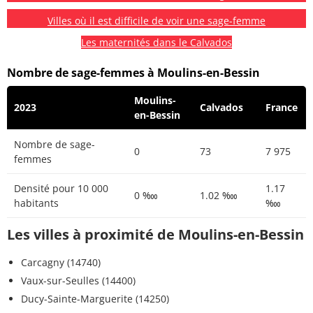
Villes où il est difficile de voir une sage-femme
Les maternités dans le Calvados
Nombre de sage-femmes à Moulins-en-Bessin
Moulins-
2023
Calvados
France
en-Bessin
Nombre de sage-
0
73
7 975
femmes
Densité pour 10 000
1.17
0 ‱
1.02 ‱
habitants
‱
Les villes à proximité de Moulins-en-Bessin
Carcagny (14740)
Vaux-sur-Seulles (14400)
Ducy-Sainte-Marguerite (14250)