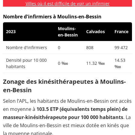
Villes où il est difficile de voir un infirmier
Nombre d'infirmiers à Moulins-en-Bessin
Moulins-
2023
Calvados
France
en-Bessin
Nombre d'infirmiers
0
808
99 472
Densité pour 10 000
14.53
0 ‱
11.32 ‱
habitants
‱
Zonage des kinésithérapeutes à Moulins-
en-Bessin
Selon l’APL, les habitants de Moulins-en-Bessin ont accès
en moyenne à
103.5 ETP (équivalents temps plein) de
masseur-kinésithérapeute pour 100 000 habitants
. La
ville de Moulins-en-Bessin est mieux dotée en kinés que
la moyenne nationale.