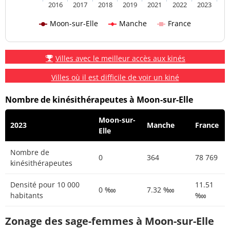
2016
2017
2018
2019
2021
2022
2023
Moon-sur-Elle
Manche
France
Villes avec le meilleur accès aux kinés
Villes où il est difficile de voir un kiné
Nombre de kinésithérapeutes à Moon-sur-Elle
Moon-sur-
2023
Manche
France
Elle
Nombre de
0
364
78 769
kinésithérapeutes
Densité pour 10 000
11.51
0 ‱
7.32 ‱
habitants
‱
Zonage des sage-femmes à Moon-sur-Elle