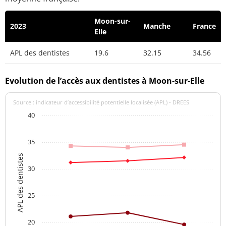
Moon-sur-
2023
Manche
France
Elle
APL des dentistes
19.6
32.15
34.56
Evolution de l’accès aux dentistes à Moon-sur-Elle
Source : indicateur d’accessibilité potentielle localisée (APL) - DREES
40
35
APL des dentistes
30
25
20