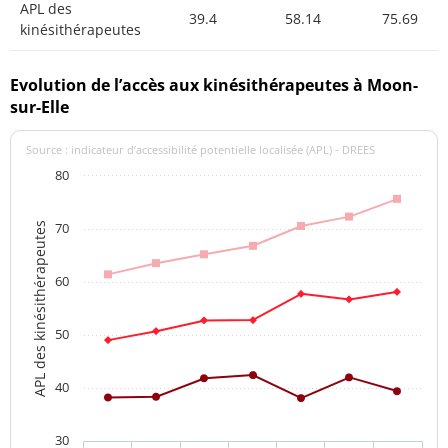
APL des
39.4
58.14
75.69
kinésithérapeutes
Evolution de l’accès aux kinésithérapeutes à Moon-
sur-Elle
Source : indicateur d’accessibilité potentielle localisée (APL) - DREES
80
70
APL des kinésithérapeutes
60
50
40
30