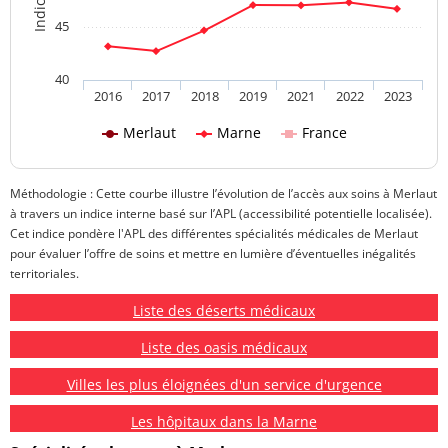
45
40
2016
2017
2018
2019
2021
2022
2023
Merlaut
Marne
France
Méthodologie : Cette courbe illustre l’évolution de l’accès aux soins à Merlaut
à travers un indice interne basé sur l’APL (accessibilité potentielle localisée).
Cet indice pondère l'APL des différentes spécialités médicales de Merlaut
pour évaluer l’offre de soins et mettre en lumière d’éventuelles inégalités
territoriales.
Liste des déserts médicaux
Liste des oasis médicaux
Villes les plus éloignées d'un service d'urgence
Les hôpitaux dans la Marne