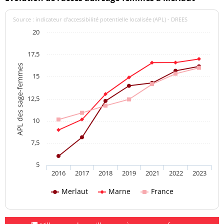
Source : indicateur d’accessibilité potentielle localisée (APL) - DREES
20
17,5
APL des sage-femmes
15
12,5
10
7,5
5
2016
2017
2018
2019
2021
2022
2023
Merlaut
Marne
France