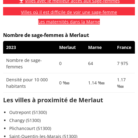
Villes avec le meilleur accès aux sage-femmes
Villes où il est difficile de voir une sage-femme
Les maternités dans la Marne
Nombre de sage-femmes à Merlaut
2023
Merlaut
Marne
France
Nombre de sage-
0
64
7 975
femmes
Densité pour 10 000
1.17
0 ‱
1.14 ‱
habitants
‱
Les villes à proximité de Merlaut
Outrepont (51300)
Changy (51300)
Plichancourt (51300)
Saint-Quentin-les-Marais (51300)