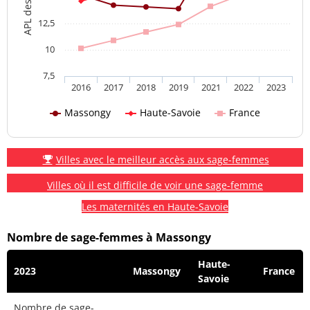
12,5
10
7,5
2016
2017
2018
2019
2021
2022
2023
Massongy
Haute-Savoie
France
Villes avec le meilleur accès aux sage-femmes
Villes où il est difficile de voir une sage-femme
Les maternités en Haute-Savoie
Nombre de sage-femmes à Massongy
Haute-
2023
Massongy
France
Savoie
Nombre de sage-