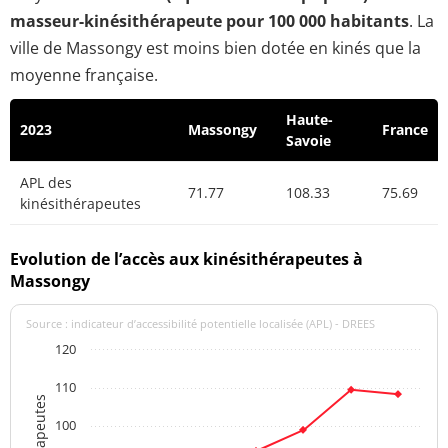
masseur-kinésithérapeute pour 100 000 habitants
. La
ville de Massongy est moins bien dotée en kinés que la
moyenne française.
Haute-
2023
Massongy
France
Savoie
APL des
71.77
108.33
75.69
kinésithérapeutes
Evolution de l’accès aux kinésithérapeutes à
Massongy
Source : indicateur d’accessibilité potentielle localisée (APL) - DREES
120
110
100