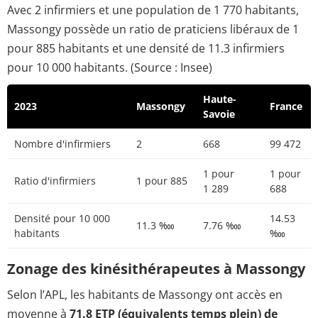
Avec 2 infirmiers et une population de 1 770 habitants,
Massongy possède un ratio de praticiens libéraux de 1
pour 885 habitants et une densité de 11.3 infirmiers
pour 10 000 habitants. (Source : Insee)
Haute-
2023
Massongy
France
Savoie
Nombre d'infirmiers
2
668
99 472
1 pour
1 pour
Ratio d'infirmiers
1 pour 885
1 289
688
Densité pour 10 000
14.53
11.3 ‱
7.76 ‱
habitants
‱
Zonage des kinésithérapeutes à Massongy
Selon l’APL, les habitants de Massongy ont accès en
moyenne à
71.8 ETP (équivalents temps plein) de