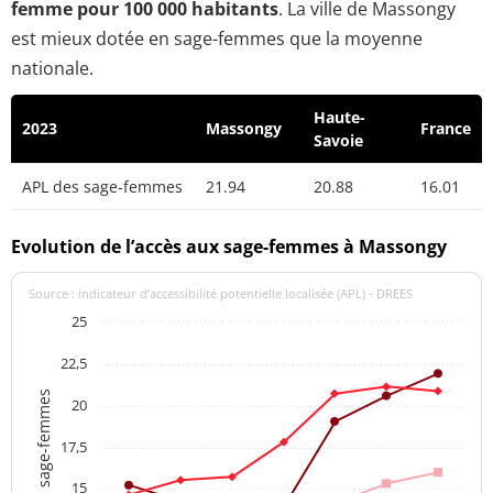
femme pour 100 000 habitants
. La ville de Massongy
est mieux dotée en sage-femmes que la moyenne
nationale.
Haute-
2023
Massongy
France
Savoie
APL des sage-femmes
21.94
20.88
16.01
Evolution de l’accès aux sage-femmes à Massongy
Source : indicateur d’accessibilité potentielle localisée (APL) - DREES
25
22,5
APL des sage-femmes
20
17,5
15