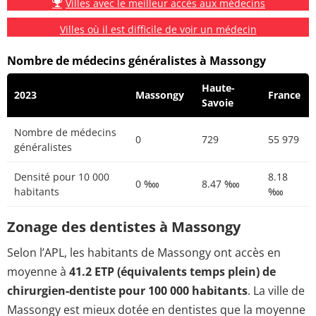
Villes avec le meilleur accès aux médecins
Villes où il est difficile de voir un médecin
Nombre de médecins généralistes à Massongy
Haute-
2023
Massongy
France
Savoie
Nombre de médecins
0
729
55 979
généralistes
Densité pour 10 000
8.18
0 ‱
8.47 ‱
habitants
‱
Zonage des dentistes à Massongy
Selon l’APL, les habitants de Massongy ont accès en
moyenne à
41.2 ETP (équivalents temps plein) de
chirurgien-dentiste pour 100 000 habitants
. La ville de
Massongy est mieux dotée en dentistes que la moyenne