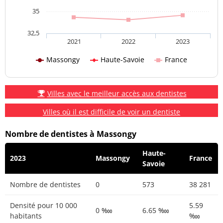
35
32,5
2021
2022
2023
Massongy
Haute-Savoie
France
Villes avec le meilleur accès aux dentistes
Villes où il est difficile de voir un dentiste
Nombre de dentistes à Massongy
Haute-
2023
Massongy
France
Savoie
Nombre de dentistes
0
573
38 281
Densité pour 10 000
5.59
0 ‱
6.65 ‱
habitants
‱