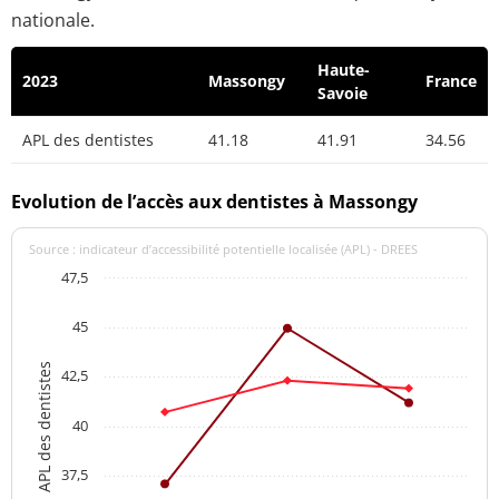
nationale.
Haute-
2023
Massongy
France
Savoie
APL des dentistes
41.18
41.91
34.56
Evolution de l’accès aux dentistes à Massongy
Source : indicateur d’accessibilité potentielle localisée (APL) - DREES
47,5
45
APL des dentistes
42,5
40
37,5