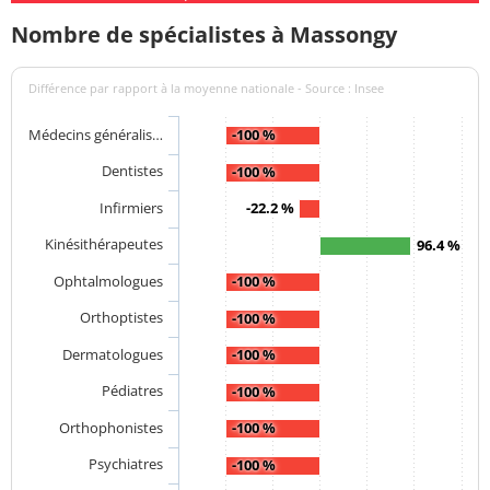
Nombre de spécialistes à Massongy
Différence par rapport à la moyenne nationale - Source : Insee
Médecins généralis…
-100 %
Dentistes
-100 %
Infirmiers
-22.2 %
Kinésithérapeutes
96.4 %
Ophtalmologues
-100 %
Orthoptistes
-100 %
Dermatologues
-100 %
Pédiatres
-100 %
Orthophonistes
-100 %
Psychiatres
-100 %