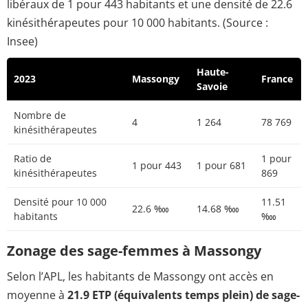
libéraux de 1 pour 443 habitants et une densité de 22.6
kinésithérapeutes pour 10 000 habitants. (Source :
Insee)
Haute-
2023
Massongy
France
Savoie
Nombre de
4
1 264
78 769
kinésithérapeutes
Ratio de
1 pour
1 pour 443
1 pour 681
kinésithérapeutes
869
Densité pour 10 000
11.51
22.6 ‱
14.68 ‱
habitants
‱
Zonage des sage-femmes à Massongy
Selon l’APL, les habitants de Massongy ont accès en
moyenne à
21.9 ETP (équivalents temps plein) de sage-