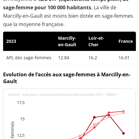
sage-femme pour 100 000 habitants
. La ville de
Marcilly-en-Gault est moins bien dotée en sage-femmes
que la moyenne française.
Marcilly-
Loir-et-
2023
France
en-Gault
Cher
APL des sage-femmes
12.84
16.2
16.01
Evolution de l’accès aux sage-femmes à Marcilly-en-
Gault
Source : indicateur d’accessibilité potentielle localisée (APL) - DREES
17,5
15
12,5