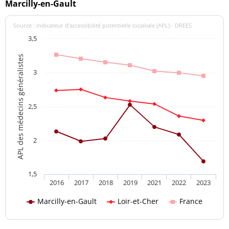
Marcilly-en-Gault
Source : indicateur d’accessibilité potentielle localisée (APL) - DREES
3,5
APL des médecins généralistes
3
2,5
2
1,5
2016
2017
2018
2019
2021
2022
2023
Marcilly-en-Gault
Loir-et-Cher
France