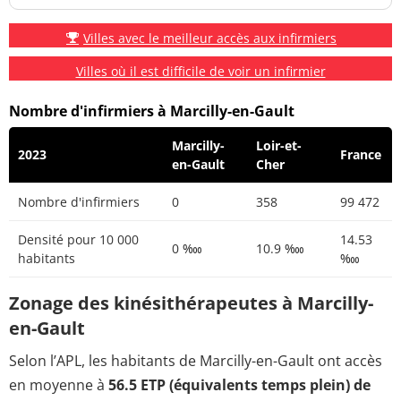
Villes avec le meilleur accès aux infirmiers
Villes où il est difficile de voir un infirmier
Nombre d'infirmiers à Marcilly-en-Gault
Marcilly-
Loir-et-
2023
France
en-Gault
Cher
Nombre d'infirmiers
0
358
99 472
Densité pour 10 000
14.53
0 ‱
10.9 ‱
habitants
‱
Zonage des kinésithérapeutes à Marcilly-
en-Gault
Selon l’APL, les habitants de Marcilly-en-Gault ont accès
en moyenne à
56.5 ETP (équivalents temps plein) de