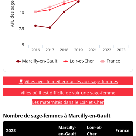
APL des sage-femmes
10
7,5
5
2016
2017
2018
2019
2021
2022
2023
Marcilly-en-Gault
Loir-et-Cher
France
Villes avec le meilleur accès aux sage-femmes
Villes où il est difficile de voir une sage-femme
Les maternités dans le Loir-et-Cher
Nombre de sage-femmes à Marcilly-en-Gault
Marcilly-
Loir-et-
2023
France
en-Gault
Cher