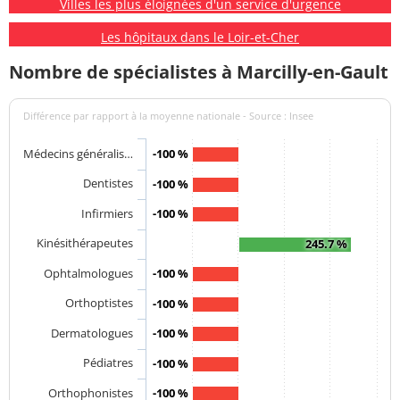
Villes les plus éloignées d'un service d'urgence
Les hôpitaux dans le Loir-et-Cher
Nombre de spécialistes à Marcilly-en-Gault
Différence par rapport à la moyenne nationale - Source : Insee
Médecins généralis…
-100 %
Dentistes
-100 %
Infirmiers
-100 %
Kinésithérapeutes
245.7 %
Ophtalmologues
-100 %
Orthoptistes
-100 %
Dermatologues
-100 %
Pédiatres
-100 %
Orthophonistes
-100 %