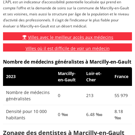
L’APL est un indicateur d’accessibilité potentielle localisée qui prend en
compte l’offre et la demande de soins sur la commune de Marcilly-en-Gault
et ses voisines, mais aussi la structure par âge de la population et le niveau
d’activité des professionnels. Il s’agit de l’indicateur le plus fiable pour
évaluer si Marcilly-en-Gault est un désert médical.
Villes avec le meilleur accès aux médecins
Villes où il est difficile de voir un médecin
Nombre de médecins généralistes à Marcilly-en-Gault
Marcilly-
Loir-et-
2023
France
en-Gault
Cher
Nombre de médecins
0
213
55 979
généralistes
Densité pour 10 000
8.18
0 ‱
6.48 ‱
habitants
‱
Zonage des dentistes à Marcilly-en-Gault