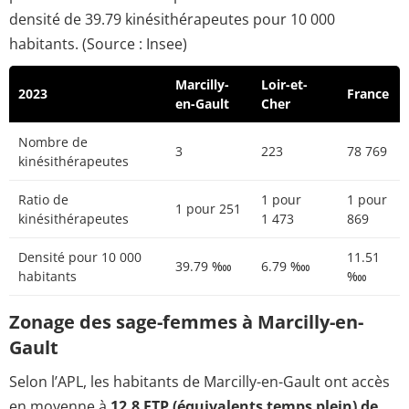
densité de 39.79 kinésithérapeutes pour 10 000
habitants. (Source : Insee)
Marcilly-
Loir-et-
2023
France
en-Gault
Cher
Nombre de
3
223
78 769
kinésithérapeutes
Ratio de
1 pour
1 pour
1 pour 251
kinésithérapeutes
1 473
869
Densité pour 10 000
11.51
39.79 ‱
6.79 ‱
habitants
‱
Zonage des sage-femmes à Marcilly-en-
Gault
Selon l’APL, les habitants de Marcilly-en-Gault ont accès
en moyenne à
12.8 ETP (équivalents temps plein) de