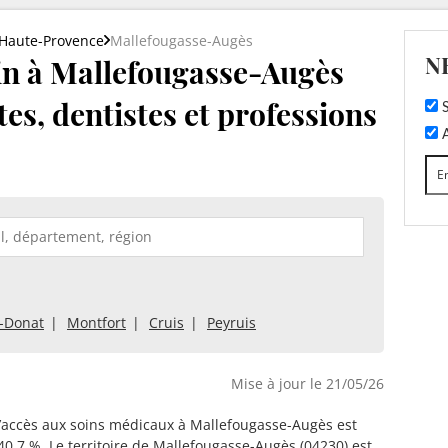
-Haute-Provence
Mallefougasse-Augès
N
n à Mallefougasse-Augès
tes, dentistes et professions
S
A
t-Donat
Montfort
Cruis
Peyruis
Mise à jour le 21/05/26
d’accès aux soins médicaux à Mallefougasse-Augès est
40.7 %. Le territoire de Mallefougasse-Augès (04230) est