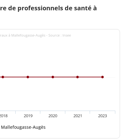
e de professionnels de santé à
raux à Mallefougasse-Augès - Source : Insee
2018
2019
2020
2021
2023
Mallefougasse-Augès