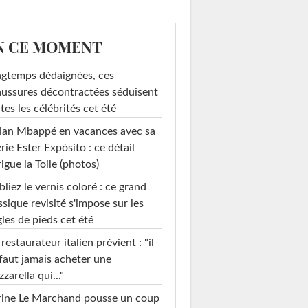
N CE MOMENT
gtemps dédaignées, ces
ussures décontractées séduisent
tes les célébrités cet été
ian Mbappé en vacances avec sa
rie Ester Expósito : ce détail
rigue la Toile (photos)
liez le vernis coloré : ce grand
ssique revisité s'impose sur les
les de pieds cet été
restaurateur italien prévient : "il
faut jamais acheter une
zarella qui..."
rine Le Marchand pousse un coup