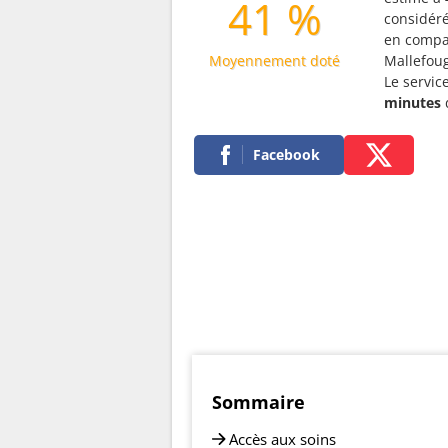
41 %
considé
en compar
Moyennement doté
Mallefou
Le servic
minutes
Facebook
Sommaire
Accès aux soins