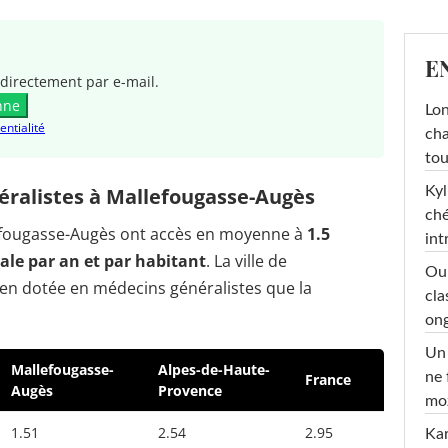
E
directement par e-mail.
nne
Lon
entialité
cha
tou
Kyl
ralistes à Mallefougasse-Augès
ché
llefougasse-Augès ont accès en moyenne à
1.5
int
le par an et par habitant
. La ville de
Oub
en dotée en médecins généralistes que la
cla
ong
Un 
Mallefougasse-
Alpes-de-Haute-
ne 
France
Augès
Provence
moz
1.51
2.54
2.95
Ka