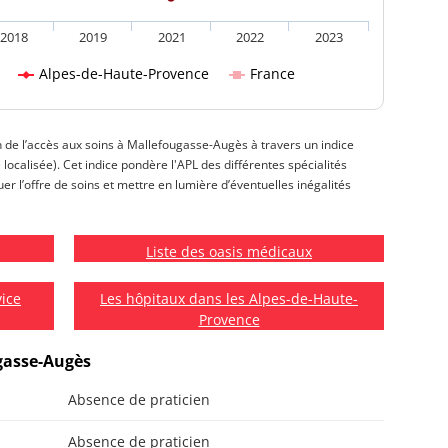
2018
2019
2021
2022
2023
Alpes-de-Haute-Provence
France
on de l’accès aux soins à Mallefougasse-Augès à travers un indice
e localisée). Cet indice pondère l'APL des différentes spécialités
 l’offre de soins et mettre en lumière d’éventuelles inégalités
Liste des oasis médicaux
vice
Les hôpitaux dans les Alpes-de-Haute-
Provence
ugasse-Augès
Absence de praticien
Absence de praticien