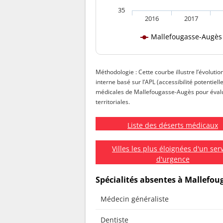
35
2016
2017
Mallefougasse-Augès
Méthodologie : Cette courbe illustre l’évoluti
interne basé sur l’APL (accessibilité potentiell
médicales de Mallefougasse-Augès pour évaluer
territoriales.
Liste des déserts médicaux
Villes les plus éloignées d'un ser
d'urgence
Spécialités absentes à Mallefo
Médecin généraliste
Dentiste