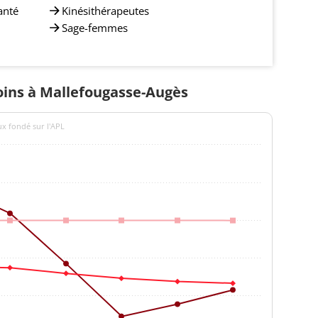
anté
Kinésithérapeutes
Sage-femmes
soins à Mallefougasse-Augès
ux fondé sur l'APL