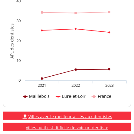
40
30
APL des dentistes
20
10
0
2021
2022
2023
Maillebois
Eure-et-Loir
France
Villes avec le meilleur accès aux dentistes
Villes où il est difficile de voir un dentiste