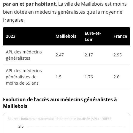
par an et par habitant
. La ville de Maillebois est moins
bien dotée en médecins généralistes que la moyenne
française.
Eure-et-
2023
Maillebois
France
Loir
APL des médecins
2.47
2.17
2.95
généralistes
APL des médecins
généralistes de
1.5
1.76
2.6
moins de 65 ans
Evolution de l’accès aux médecins généralistes à
Maillebois
Source : indicateur d’accessibilité potentielle localisée (APL) - DREES
3,5