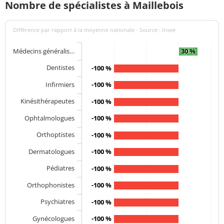
Nombre de spécialistes à Maillebois
Différence par rapport à la moyenne nationale - Source : Insee
Médecins généralis…
30 %
Dentistes
-100 %
Infirmiers
-100 %
Kinésithérapeutes
-100 %
Ophtalmologues
-100 %
Orthoptistes
-100 %
Dermatologues
-100 %
Pédiatres
-100 %
Orthophonistes
-100 %
Psychiatres
-100 %
Gynécologues
-100 %