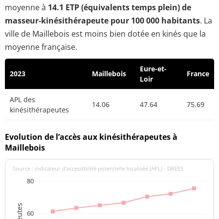
moyenne à
14.1 ETP (équivalents temps plein) de
masseur-kinésithérapeute pour 100 000 habitants
. La
ville de Maillebois est moins bien dotée en kinés que la
moyenne française.
Eure-et-
2023
Maillebois
France
Loir
APL des
14.06
47.64
75.69
kinésithérapeutes
Evolution de l’accès aux kinésithérapeutes à
Maillebois
Source : indicateur d’accessibilité potentielle localisée (APL) - DREES
80
60