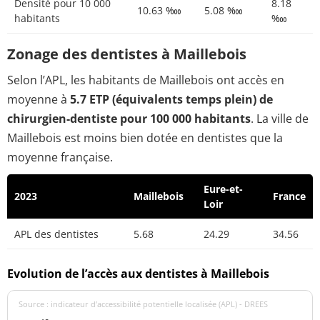
Densité pour 10 000
8.18
10.63 ‱
5.08 ‱
habitants
‱
Zonage des dentistes à Maillebois
Selon l’APL, les habitants de Maillebois ont accès en
moyenne à
5.7 ETP (équivalents temps plein) de
chirurgien-dentiste pour 100 000 habitants
. La ville de
Maillebois est moins bien dotée en dentistes que la
moyenne française.
Eure-et-
2023
Maillebois
France
Loir
APL des dentistes
5.68
24.29
34.56
Evolution de l’accès aux dentistes à Maillebois
Source : indicateur d’accessibilité potentielle localisée (APL) - DREES