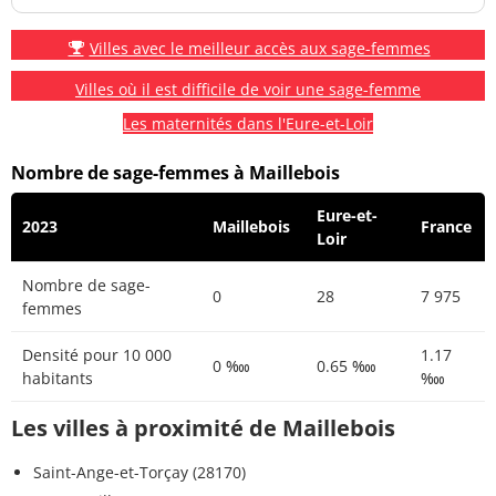
Villes avec le meilleur accès aux sage-femmes
Villes où il est difficile de voir une sage-femme
Les maternités dans l'Eure-et-Loir
Nombre de sage-femmes à Maillebois
Eure-et-
2023
Maillebois
France
Loir
Nombre de sage-
0
28
7 975
femmes
Densité pour 10 000
1.17
0 ‱
0.65 ‱
habitants
‱
Les villes à proximité de Maillebois
Saint-Ange-et-Torçay (28170)