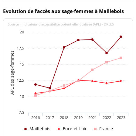
Evolution de l’accès aux sage-femmes à Maillebois
Source : indicateur d’accessibilité potentielle localisée (APL) - DREES
20
17,5
APL des sage-femmes
15
12,5
10
7,5
2016
2017
2018
2019
2021
2022
2023
Maillebois
Eure-et-Loir
France