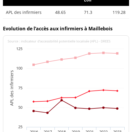
APL des infirmiers
48.65
71.3
119.28
Evolution de l’accès aux infirmiers à Maillebois
Source : indicateur d’accessibilité potentielle localisée (APL) - DREES
125
100
APL des infirmiers
75
50
25
2016
2017
2018
2019
2021
2022
2023