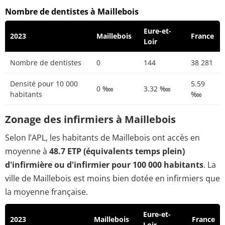
Nombre de dentistes à Maillebois
Eure-et-
2023
Maillebois
France
Loir
Nombre de dentistes
0
144
38 281
Densité pour 10 000
5.59
0 ‱
3.32 ‱
habitants
‱
Zonage des infirmiers à Maillebois
Selon l’APL, les habitants de Maillebois ont accès en
moyenne à
48.7 ETP (équivalents temps plein)
d'infirmière ou d'infirmier pour 100 000 habitants
. La
ville de Maillebois est moins bien dotée en infirmiers que
la moyenne française.
Eure-et-
2023
Maillebois
France
Loir