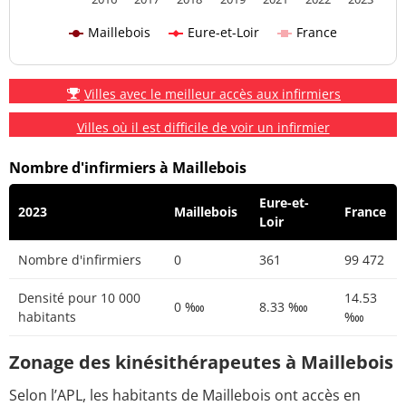
Maillebois
Eure-et-Loir
France
Villes avec le meilleur accès aux infirmiers
Villes où il est difficile de voir un infirmier
Nombre d'infirmiers à Maillebois
Eure-et-
2023
Maillebois
France
Loir
Nombre d'infirmiers
0
361
99 472
Densité pour 10 000
14.53
0 ‱
8.33 ‱
habitants
‱
Zonage des kinésithérapeutes à Maillebois
Selon l’APL, les habitants de Maillebois ont accès en