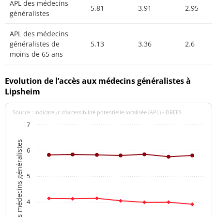
APL des médecins
5.81
3.91
2.95
généralistes
APL des médecins
généralistes de
5.13
3.36
2.6
moins de 65 ans
Evolution de l’accès aux médecins généralistes à
Lipsheim
Source : indicateur d’accessibilité potentielle localisée (APL) - DREES
7
APL des médecins généralistes
6
5
4