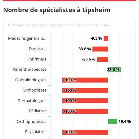
Nombre de spécialistes à Lipsheim
Différence par rapport à la moyenne nationale - Source : Insee
Médecins généralis…
-9.5 %
Dentistes
-33.8 %
Infirmiers
-23.6 %
Kinésithérapeutes
28.6 %
Ophtalmologues
-100 %
Orthoptistes
-100 %
Dermatologues
-100 %
Pédiatres
-100 %
Orthophonistes
19.4 %
Psychiatres
-100 %