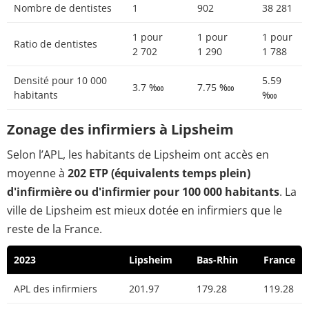
Nombre de dentistes
1
902
38 281
1 pour
1 pour
1 pour
Ratio de dentistes
2 702
1 290
1 788
Densité pour 10 000
5.59
3.7 ‱
7.75 ‱
habitants
‱
Zonage des infirmiers à Lipsheim
Selon l’APL, les habitants de Lipsheim ont accès en
moyenne à
202 ETP (équivalents temps plein)
d'infirmière ou d'infirmier pour 100 000 habitants
. La
ville de Lipsheim est mieux dotée en infirmiers que le
reste de la France.
2023
Lipsheim
Bas-Rhin
France
APL des infirmiers
201.97
179.28
119.28