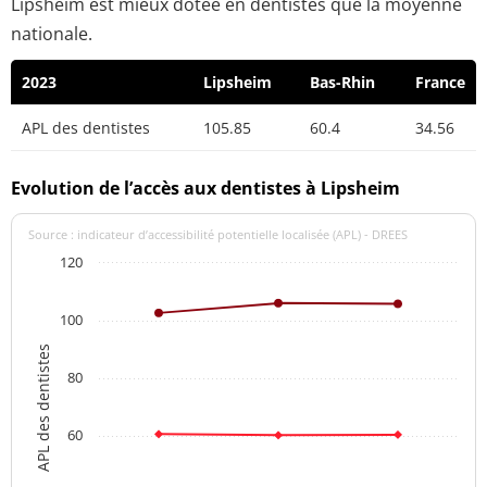
Lipsheim est mieux dotée en dentistes que la moyenne
nationale.
2023
Lipsheim
Bas-Rhin
France
APL des dentistes
105.85
60.4
34.56
Evolution de l’accès aux dentistes à Lipsheim
Source : indicateur d’accessibilité potentielle localisée (APL) - DREES
120
100
APL des dentistes
80
60