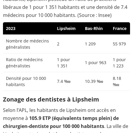
libéraux de 1 pour 1 351 habitants et une densité de 7.4
médecins pour 10 000 habitants. (Source : Insee)
2023
Lipsheim
Bas-Rhin
France
Nombre de médecins
2
1 209
55 979
généralistes
Ratio de médecins
1 pour
1 pour
1 pour 963
généralistes
1 351
1 223
Densité pour 10 000
8.18
7.4 ‱
10.39 ‱
habitants
‱
Zonage des dentistes à Lipsheim
Selon l’APL, les habitants de Lipsheim ont accès en
moyenne à
105.9 ETP (équivalents temps plein) de
chirurgien-dentiste pour 100 000 habitants
. La ville de