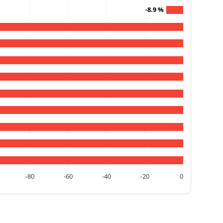
-8.9 %
-80
-60
-40
-20
0