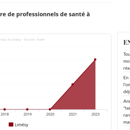
e de professionnels de santé à
raux à Limésy - Source : Insee
E
Tou
mob
réa
En 
l'o
déj
Ann
"te
2018
2019
2020
2021
2023
rar
ma
Limésy