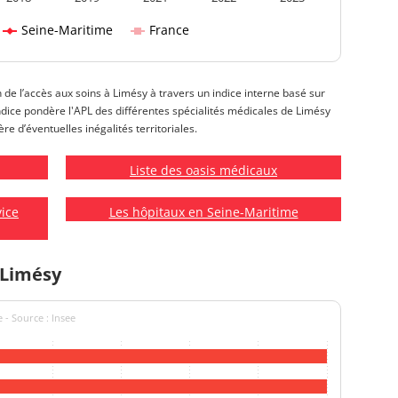
Seine-Maritime
France
n de l’accès aux soins à Limésy à travers un indice interne basé sur
t indice pondère l'APL des différentes spécialités médicales de Limésy
re d’éventuelles inégalités territoriales.
Liste des oasis médicaux
vice
Les hôpitaux en Seine-Maritime
 Limésy
 - Source : Insee