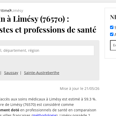
ritime
Limésy
N
 à Limésy (76570) :
stes et professions de santé
S
A
Saussay
Sainte-Austreberthe
Mise à jour le 21/05/26
d’accès aux soins médicaux à Limésy est estimé à 59.3 %.
oire de Limésy (76570) est considéré comme
ment doté
en professionnels de santé en comparaison
 villes françaises (
méthodologie
). Limésy possède 2