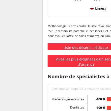
Limésy
Méthodologie : Cette courbe illustre l’évolutio
l’APL (accessibilité potentielle localisée). Ce
pour évaluer l’offre de soins et mettre en lumiè
Liste des déserts médicaux
Villes les plus éloignées d'un ser
d'urgence
Nombre de spécialistes à
Différence par rapport à la moyenne nationale
Médecins généralistes
-100 %
Dentistes
-100 %