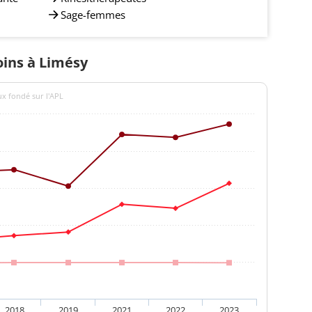
Sage-femmes
oins à Limésy
ux fondé sur l'APL
2018
2019
2021
2022
2023