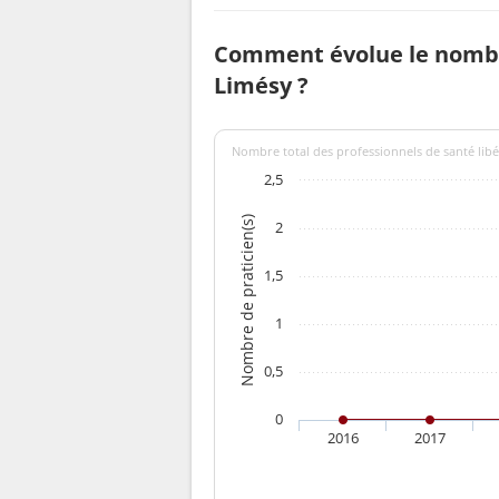
Comment évolue le nombr
Limésy ?
Nombre total des professionnels de santé libé
2,5
Nombre de praticien(s)
2
1,5
1
0,5
0
2016
2017