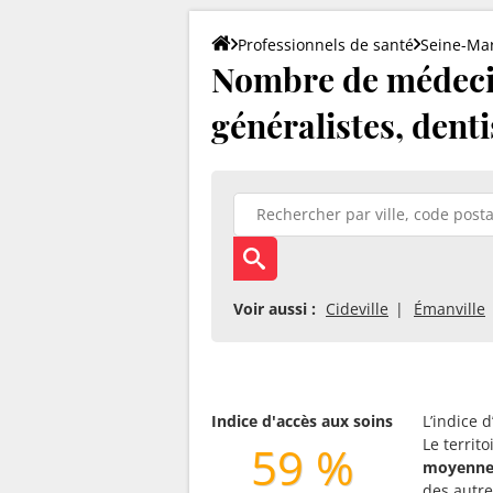
Professionnels de santé
Seine-Ma
Nombre de médecin
généralistes, denti
Voir aussi :
Cideville
Émanville
Indice d'accès aux soins
L’indice 
Le territ
59 %
moyenne
des autres