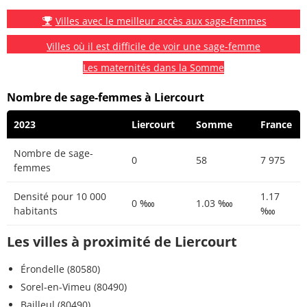
Villes avec le meilleur accès aux sage-femmes
Villes où il est difficile de voir une sage-femme
Les maternités dans la Somme
Nombre de sage-femmes à Liercourt
2023
Liercourt
Somme
France
Nombre de sage-
0
58
7 975
femmes
Densité pour 10 000
1.17
0 ‱
1.03 ‱
habitants
‱
Les villes à proximité de Liercourt
Érondelle (80580)
Sorel-en-Vimeu (80490)
Bailleul (80490)