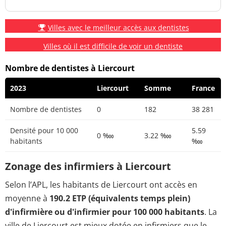
Villes avec le meilleur accès aux dentistes
Villes où il est difficile de voir un dentiste
Nombre de dentistes à Liercourt
2023
Liercourt
Somme
France
Nombre de dentistes
0
182
38 281
Densité pour 10 000
5.59
0 ‱
3.22 ‱
habitants
‱
Zonage des infirmiers à Liercourt
Selon l’APL, les habitants de Liercourt ont accès en
moyenne à
190.2 ETP (équivalents temps plein)
d'infirmière ou d'infirmier pour 100 000 habitants
. La
ville de Liercourt est mieux dotée en infirmiers que le