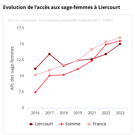
Evolution de l’accès aux sage-femmes à Liercourt
Source : indicateur d’accessibilité potentielle localisée (APL) - DREES
17,5
15
APL des sage-femmes
12,5
10
7,5
5
2016
2017
2018
2019
2021
2022
2023
Liercourt
Somme
France