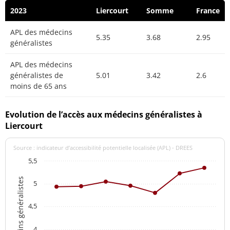
2023
Liercourt
Somme
France
APL des médecins
5.35
3.68
2.95
généralistes
APL des médecins
généralistes de
5.01
3.42
2.6
moins de 65 ans
Evolution de l’accès aux médecins généralistes à
Liercourt
Source : indicateur d’accessibilité potentielle localisée (APL) - DREES
5,5
APL des médecins généralistes
5
4,5
4