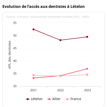
Evolution de l’accès aux dentistes à Lételon
Source : indicateur d’accessibilité potentielle localisée (APL) - DREES
55
50
APL des dentistes
45
40
35
30
2021
2022
2023
Lételon
Allier
France