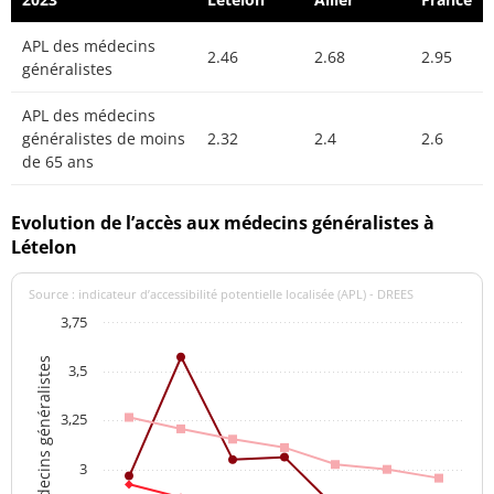
APL des médecins
2.46
2.68
2.95
généralistes
APL des médecins
généralistes de moins
2.32
2.4
2.6
de 65 ans
Evolution de l’accès aux médecins généralistes à
Lételon
Source : indicateur d’accessibilité potentielle localisée (APL) - DREES
3,75
APL des médecins généralistes
3,5
3,25
3