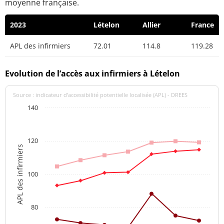
moyenne française.
2023
Lételon
Allier
France
APL des infirmiers
72.01
114.8
119.28
Evolution de l’accès aux infirmiers à Lételon
Source : indicateur d’accessibilité potentielle localisée (APL) - DREES
140
120
APL des infirmiers
100
80