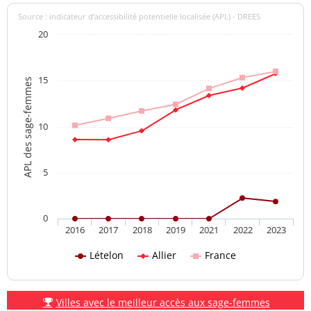
Source : indicateur d’accessibilité potentielle localisée (APL) - DREES
20
15
APL des sage-femmes
10
5
0
2016
2017
2018
2019
2021
2022
2023
Lételon
Allier
France
Villes avec le meilleur accès aux sage-femmes