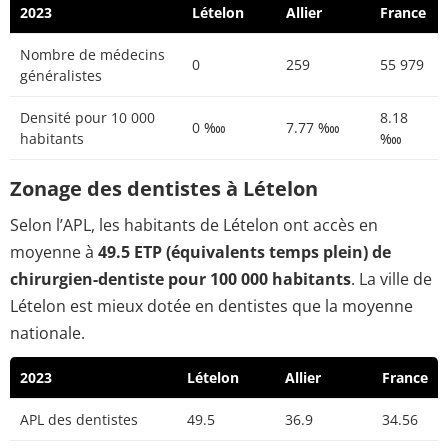
2023
Lételon
Allier
France
Nombre de médecins
0
259
55 979
généralistes
Densité pour 10 000
8.18
0 ‱
7.77 ‱
habitants
‱
Zonage des dentistes à Lételon
Selon l’APL, les habitants de Lételon ont accès en
moyenne à
49.5 ETP (équivalents temps plein) de
chirurgien-dentiste pour 100 000 habitants
. La ville de
Lételon est mieux dotée en dentistes que la moyenne
nationale.
2023
Lételon
Allier
France
APL des dentistes
49.5
36.9
34.56