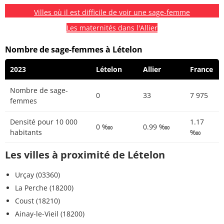
Villes où il est difficile de voir une sage-femme
Les maternités dans l'Allier
Nombre de sage-femmes à Lételon
2023
Lételon
Allier
France
Nombre de sage-
0
33
7 975
femmes
Densité pour 10 000
1.17
0 ‱
0.99 ‱
habitants
‱
Les villes à proximité de Lételon
Urçay (03360)
La Perche (18200)
Coust (18210)
Ainay-le-Vieil (18200)