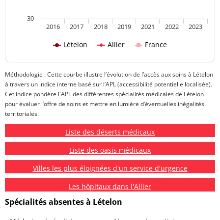
30
2016
2017
2018
2019
2021
2022
2023
Lételon
Allier
France
Méthodologie : Cette courbe illustre l’évolution de l’accès aux soins à Lételon
à travers un indice interne basé sur l’APL (accessibilité potentielle localisée).
Cet indice pondère l'APL des différentes spécialités médicales de Lételon
pour évaluer l’offre de soins et mettre en lumière d’éventuelles inégalités
territoriales.
Liste des déserts médicaux
Liste des oasis médicaux
Villes les plus éloignées d'un service d'urgence
Les hôpitaux dans l'Allier
Spécialités absentes à Lételon