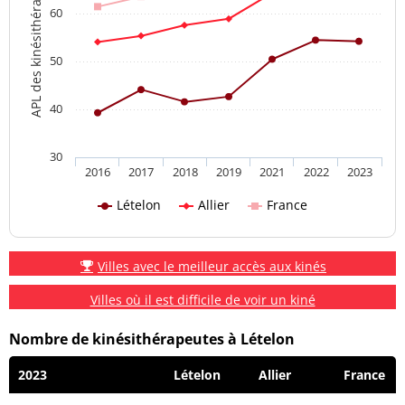
APL des kinésithérapeutes
60
50
40
30
2016
2017
2018
2019
2021
2022
2023
Lételon
Allier
France
Villes avec le meilleur accès aux kinés
Villes où il est difficile de voir un kiné
Nombre de kinésithérapeutes à Lételon
2023
Lételon
Allier
France