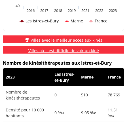
40
2016
2017
2018
2019
2021
2022
2023
Les Istres-et-Bury
Marne
France
Villes avec le meilleur accès aux kinés
Villes où il est difficile de voir un kiné
Nombre de kinésithérapeutes aux Istres-et-Bury
Les Istres-
2023
Marne
France
et-Bury
Nombre de
0
510
78 769
kinésithérapeutes
Densité pour 10 000
11.51
0 ‱
9.05 ‱
habitants
‱