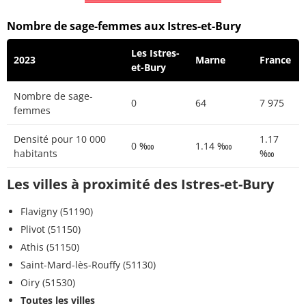
Nombre de sage-femmes aux Istres-et-Bury
Les Istres-
2023
Marne
France
et-Bury
Nombre de sage-
0
64
7 975
femmes
Densité pour 10 000
1.17
0 ‱
1.14 ‱
habitants
‱
Les villes à proximité des Istres-et-Bury
Flavigny (51190)
Plivot (51150)
Athis (51150)
Saint-Mard-lès-Rouffy (51130)
Oiry (51530)
Toutes les villes