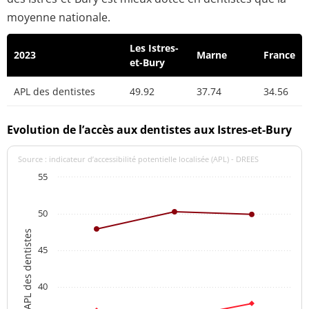
moyenne nationale.
Les Istres-
2023
Marne
France
et-Bury
APL des dentistes
49.92
37.74
34.56
Evolution de l’accès aux dentistes aux Istres-et-Bury
Source : indicateur d’accessibilité potentielle localisée (APL) - DREES
55
50
APL des dentistes
45
40