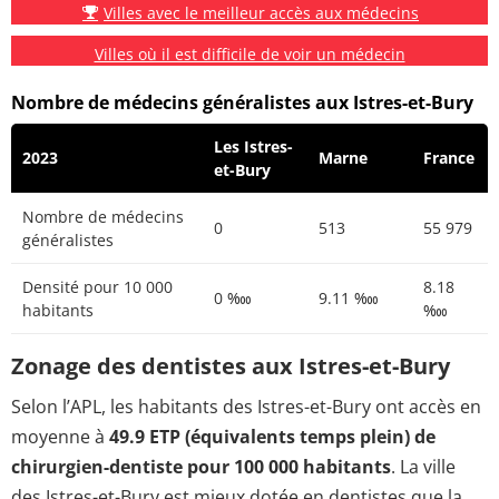
Villes avec le meilleur accès aux médecins
Villes où il est difficile de voir un médecin
Nombre de médecins généralistes aux Istres-et-Bury
Les Istres-
2023
Marne
France
et-Bury
Nombre de médecins
0
513
55 979
généralistes
Densité pour 10 000
8.18
0 ‱
9.11 ‱
habitants
‱
Zonage des dentistes aux Istres-et-Bury
Selon l’APL, les habitants des Istres-et-Bury ont accès en
moyenne à
49.9 ETP (équivalents temps plein) de
chirurgien-dentiste pour 100 000 habitants
. La ville
des Istres-et-Bury est mieux dotée en dentistes que la