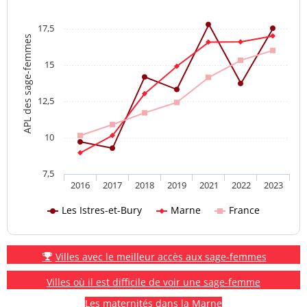
17,5
APL des sage-femmes
15
12,5
10
7,5
2016
2017
2018
2019
2021
2022
2023
Les Istres-et-Bury
Marne
France
Villes avec le meilleur accès aux sage-femmes
Villes où il est difficile de voir une sage-femme
Les maternités dans la Marne