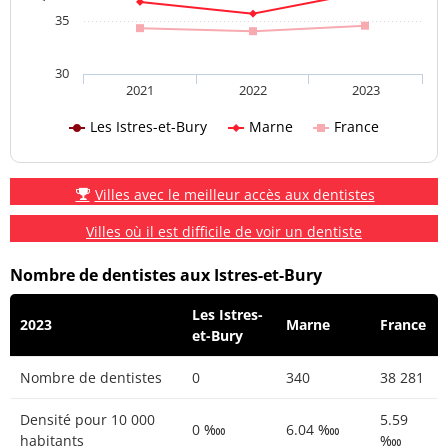
35
30
2021
2022
2023
Les Istres-et-Bury
Marne
France
Villes avec le meilleur accès aux dentistes
Villes où il est difficile de voir un dentiste
Nombre de dentistes aux Istres-et-Bury
Les Istres-
2023
Marne
France
et-Bury
Nombre de dentistes
0
340
38 281
Densité pour 10 000
5.59
0 ‱
6.04 ‱
habitants
‱