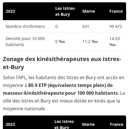
Les Istres-
2023
Marne
France
et-Bury
Nombre d'infirmiers
0
631
99 472
Densité pour 10 000
14.53
0 ‱
11.2 ‱
habitants
‱
Zonage des kinésithérapeutes aux Istres-
et-Bury
Selon l’APL, les habitants des Istres-et-Bury ont accès en
moyenne à
80.9 ETP (équivalents temps plein) de
masseur-kinésithérapeute pour 100 000 habitants
. La
ville des Istres-et-Bury est mieux dotée en kinés que la
moyenne nationale.
Les Istres-
2023
Marne
France
et-Bury