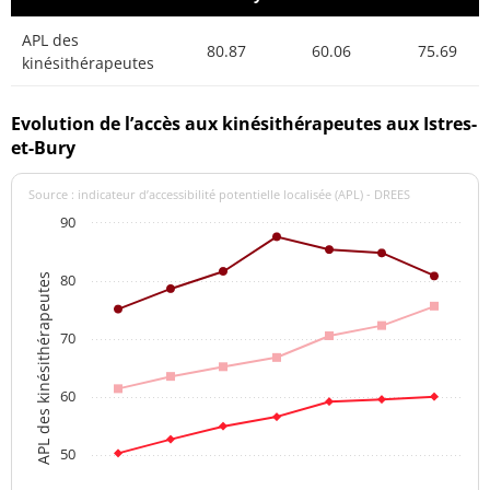
APL des
80.87
60.06
75.69
kinésithérapeutes
Evolution de l’accès aux kinésithérapeutes aux Istres-
et-Bury
Source : indicateur d’accessibilité potentielle localisée (APL) - DREES
90
80
APL des kinésithérapeutes
70
60
50