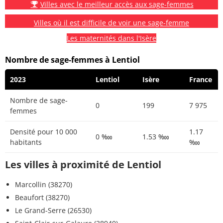
Villes avec le meilleur accès aux sage-femmes
Villes où il est difficile de voir une sage-femme
Les maternités dans l'Isère
Nombre de sage-femmes à Lentiol
2023
Lentiol
Isère
France
Nombre de sage-
0
199
7 975
femmes
Densité pour 10 000
1.17
0 ‱
1.53 ‱
habitants
‱
Les villes à proximité de Lentiol
Marcollin (38270)
Beaufort (38270)
Le Grand-Serre (26530)