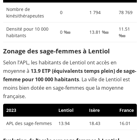
Nombre de
0
1 794
78 769
kinésithérapeutes
Densité pour 10 000
11.51
0 ‱
13.81 ‱
habitants
‱
Zonage des sage-femmes à Lentiol
Selon l’APL, les habitants de Lentiol ont accès en
moyenne à
13.9 ETP (équivalents temps plein) de sage-
femme pour 100 000 habitants
. La ville de Lentiol est
moins bien dotée en sage-femmes que la moyenne
française.
2023
Lentiol
Isère
France
APL des sage-femmes
13.94
18.43
16.01