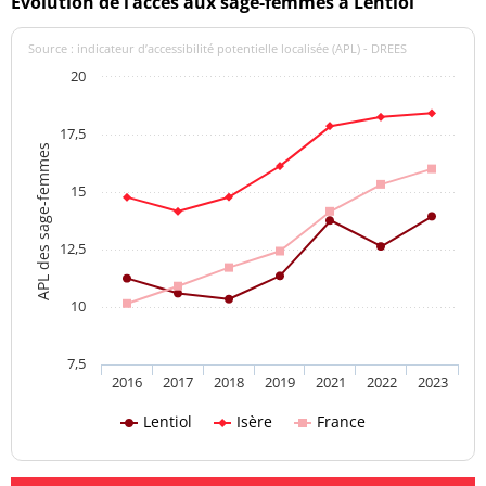
Evolution de l’accès aux sage-femmes à Lentiol
Source : indicateur d’accessibilité potentielle localisée (APL) - DREES
20
17,5
APL des sage-femmes
15
12,5
10
7,5
2016
2017
2018
2019
2021
2022
2023
Lentiol
Isère
France