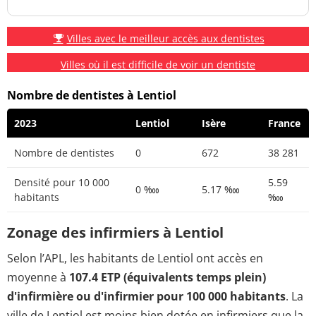
Villes avec le meilleur accès aux dentistes
Villes où il est difficile de voir un dentiste
Nombre de dentistes à Lentiol
2023
Lentiol
Isère
France
Nombre de dentistes
0
672
38 281
Densité pour 10 000
5.59
0 ‱
5.17 ‱
habitants
‱
Zonage des infirmiers à Lentiol
Selon l’APL, les habitants de Lentiol ont accès en
moyenne à
107.4 ETP (équivalents temps plein)
d'infirmière ou d'infirmier pour 100 000 habitants
. La
ville de Lentiol est moins bien dotée en infirmiers que la