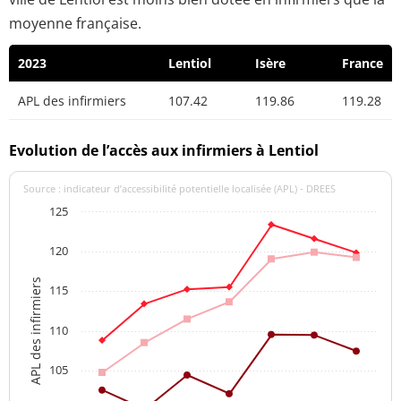
moyenne française.
2023
Lentiol
Isère
France
APL des infirmiers
107.42
119.86
119.28
Evolution de l’accès aux infirmiers à Lentiol
Source : indicateur d’accessibilité potentielle localisée (APL) - DREES
125
120
APL des infirmiers
115
110
105