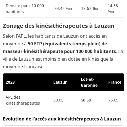
Densité pour 10 000
14.53
54.42 ‱
18.67 ‱
habitants
‱
Zonage des kinésithérapeutes à Lauzun
Selon l’APL, les habitants de Lauzun ont accès en
moyenne à
50 ETP (équivalents temps plein) de
masseur-kinésithérapeute pour 100 000 habitants
. La
ville de Lauzun est moins bien dotée en kinés que la
moyenne française.
Lot-et-
2023
Lauzun
France
Garonne
APL des
50.05
68.58
75.69
kinésithérapeutes
Evolution de l’accès aux kinésithérapeutes à Lauzun