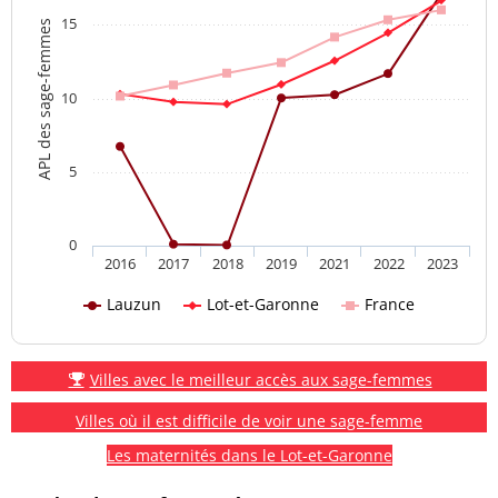
15
APL des sage-femmes
10
5
0
2016
2017
2018
2019
2021
2022
2023
Lauzun
Lot-et-Garonne
France
Villes avec le meilleur accès aux sage-femmes
Villes où il est difficile de voir une sage-femme
Les maternités dans le Lot-et-Garonne