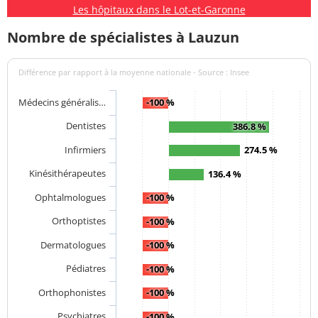
Les hôpitaux dans le Lot-et-Garonne
Nombre de spécialistes à Lauzun
Différence par rapport à la moyenne nationale - Source : Insee
Médecins généralis…
-100 %
Dentistes
386.8 %
Infirmiers
274.5 %
Kinésithérapeutes
136.4 %
Ophtalmologues
-100 %
Orthoptistes
-100 %
Dermatologues
-100 %
Pédiatres
-100 %
Orthophonistes
-100 %
Psychiatres
-100 %