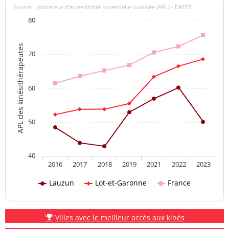
Source : indicateur d’accessibilité potentielle localisée (APL) - DREES
80
APL des kinésithérapeutes
70
60
50
40
2016
2017
2018
2019
2021
2022
2023
Lauzun
Lot-et-Garonne
France
Villes avec le meilleur accès aux kinés