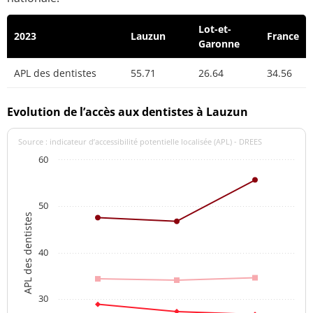
Lot-et-
2023
Lauzun
France
Garonne
APL des dentistes
55.71
26.64
34.56
Evolution de l’accès aux dentistes à Lauzun
Source : indicateur d’accessibilité potentielle localisée (APL) - DREES
60
50
APL des dentistes
40
30