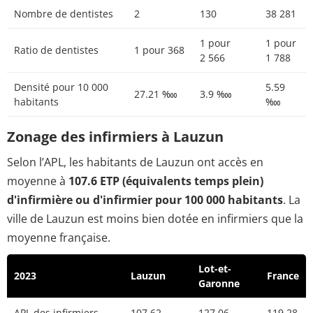
Nombre de dentistes
2
130
38 281
1 pour
1 pour
Ratio de dentistes
1 pour 368
2 566
1 788
Densité pour 10 000
5.59
27.21 ‱
3.9 ‱
habitants
‱
Zonage des infirmiers à Lauzun
Selon l’APL, les habitants de Lauzun ont accès en
moyenne à
107.6 ETP (équivalents temps plein)
d'infirmière ou d'infirmier pour 100 000 habitants
. La
ville de Lauzun est moins bien dotée en infirmiers que la
moyenne française.
Lot-et-
2023
Lauzun
France
Garonne
APL des infirmiers
107.62
127.06
119.28