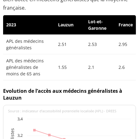
française.
Lot-et-
2023
Lauzun
France
Garonne
APL des médecins
2.51
2.53
2.95
généralistes
APL des médecins
généralistes de
1.55
2.1
2.6
moins de 65 ans
Evolution de l’accès aux médecins généralistes à
Lauzun
Source : indicateur d’accessibilité potentielle localisée (APL) - DREES
3,4
3,2