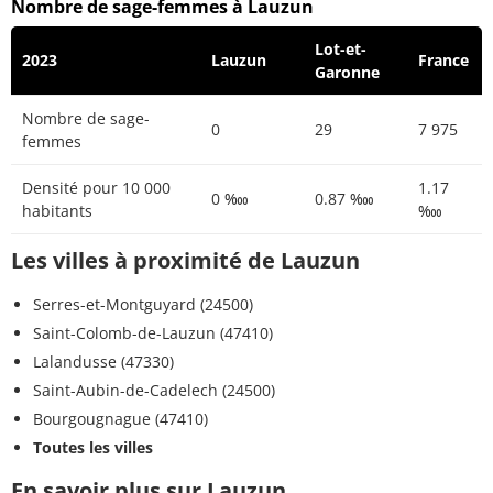
Nombre de sage-femmes à Lauzun
Lot-et-
2023
Lauzun
France
Garonne
Nombre de sage-
0
29
7 975
femmes
Densité pour 10 000
1.17
0 ‱
0.87 ‱
habitants
‱
Les villes à proximité de Lauzun
Serres-et-Montguyard (24500)
Saint-Colomb-de-Lauzun (47410)
Lalandusse (47330)
Saint-Aubin-de-Cadelech (24500)
Bourgougnague (47410)
Toutes les villes
En savoir plus sur Lauzun