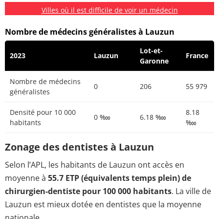
Villes où il est difficile de voir un médecin
Nombre de médecins généralistes à Lauzun
Lot-et-
2023
Lauzun
France
Garonne
Nombre de médecins
0
206
55 979
généralistes
Densité pour 10 000
8.18
0 ‱
6.18 ‱
habitants
‱
Zonage des dentistes à Lauzun
Selon l’APL, les habitants de Lauzun ont accès en
moyenne à
55.7 ETP (équivalents temps plein) de
chirurgien-dentiste pour 100 000 habitants
. La ville de
Lauzun est mieux dotée en dentistes que la moyenne
nationale.