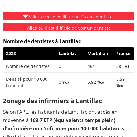
Villes avec le meilleur accès aux dentistes
Villes où il est difficile de voir un dentiste
Nombre de dentistes à Lantillac
2023
Lantillac
Morbihan
France
Nombre de dentistes
0
464
38 281
Densité pour 10 000
5.59
0 ‱
5.92 ‱
habitants
‱
Zonage des infirmiers à Lantillac
Selon l’APL, les habitants de Lantillac ont accès en
moyenne à
169.7 ETP (équivalents temps plein)
d'infirmière ou d'infirmier pour 100 000 habitants
. La
ville de Lantillac est mieux dotée en infirmiers que le