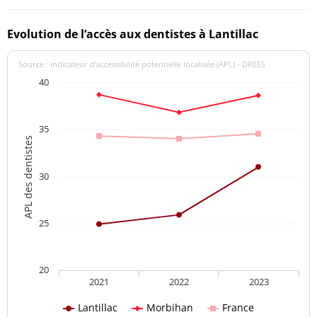
Evolution de l’accès aux dentistes à Lantillac
Source : indicateur d’accessibilité potentielle localisée (APL) - DREES
40
35
APL des dentistes
30
25
20
2021
2022
2023
Lantillac
Morbihan
France