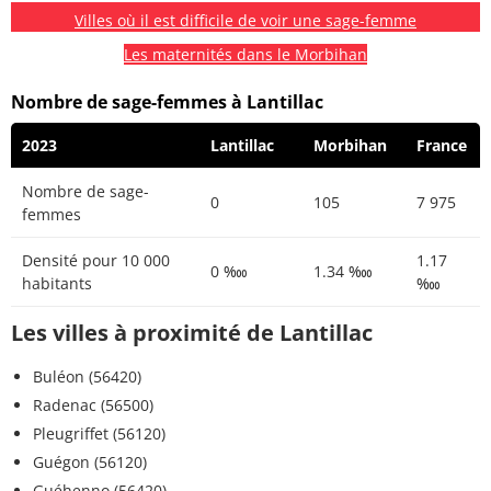
Villes où il est difficile de voir une sage-femme
Les maternités dans le Morbihan
Nombre de sage-femmes à Lantillac
2023
Lantillac
Morbihan
France
Nombre de sage-
0
105
7 975
femmes
Densité pour 10 000
1.17
0 ‱
1.34 ‱
habitants
‱
Les villes à proximité de Lantillac
Buléon (56420)
Radenac (56500)
Pleugriffet (56120)
Guégon (56120)
Guéhenno (56420)