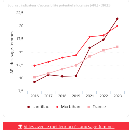
Source : indicateur d’accessibilité potentielle localisée (APL) - DREES
22,5
20
APL des sage-femmes
17,5
15
12,5
10
7,5
2016
2017
2018
2019
2021
2022
2023
Lantillac
Morbihan
France
Villes avec le meilleur accès aux sage-femmes