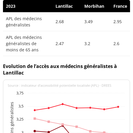
2023
Lantillac
Morbihan
France
APL des médecins
2.68
3.49
2.95
généralistes
APL des médecins
généralistes de
2.47
3.2
2.6
moins de 65 ans
Evolution de l’accès aux médecins généralistes à
Lantillac
Source : indicateur d’accessibilité potentielle localisée (APL) - DREES
3,75
APL des médecins généralistes
3,5
3,25
3