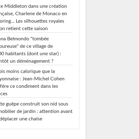
e Middleton dans une création
nçaise, Charlene de Monaco en
loring… Les silhouettes royales
on retient cette saison
ana Belmondo "tombée
ureuse" de ce village de
0 habitants (dont une star) :
entôt un déménagement ?
ois moins calorique que la
yonnaise : Jean-Michel Cohen
fère ce condiment dans les
uces
te guêpe construit son nid sous
mobilier de jardin : attention avant
déplacer une chaise