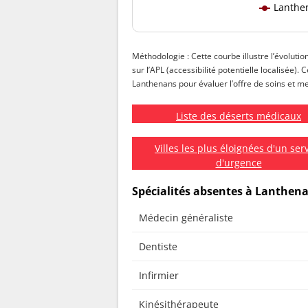
Lanthe
Méthodologie : Cette courbe illustre l’évoluti
sur l’APL (accessibilité potentielle localisée).
Lanthenans pour évaluer l’offre de soins et met
Liste des déserts médicaux
Villes les plus éloignées d'un ser
d'urgence
Spécialités absentes à Lanthen
Médecin généraliste
Dentiste
Infirmier
Kinésithérapeute