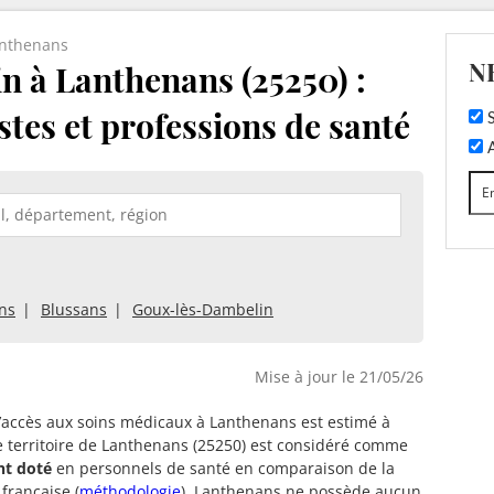
nthenans
N
 à Lanthenans (25250) :
stes et professions de santé
S
A
ns
Blussans
Goux-lès-Dambelin
Mise à jour le 21/05/26
d’accès aux soins médicaux à Lanthenans est estimé à
e territoire de Lanthenans (25250) est considéré comme
nt doté
en personnels de santé en comparaison de la
française (
méthodologie
). Lanthenans ne possède aucun