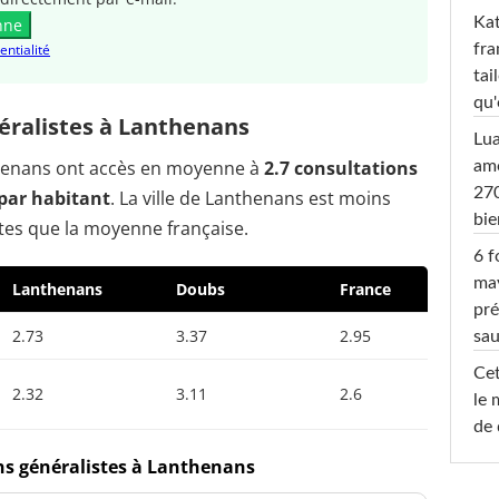
Kat
nne
fra
entialité
tai
qu'
ralistes à Lanthenans
Lu
nthenans ont accès en moyenne à
2.7 consultations
amo
270
par habitant
. La ville de Lanthenans est moins
bi
tes que la moyenne française.
6 f
ma
Lanthenans
Doubs
France
pré
2.73
3.37
2.95
sa
Cet
2.32
3.11
2.6
le 
de 
ns généralistes à Lanthenans