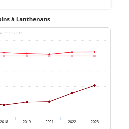
soins à Lanthenans
ux fondé sur l'APL
2018
2019
2021
2022
2023