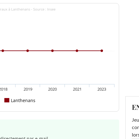
raux à Lanthenans - Source : Insee
2018
2019
2020
2021
2023
Lanthenans
E
Jeu
con
lor
directement par e-mail.