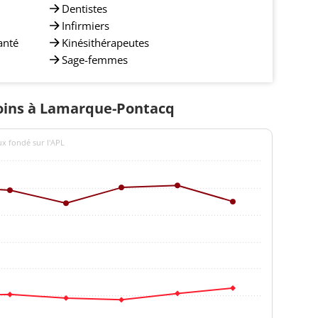
Dentistes
Infirmiers
anté
Kinésithérapeutes
Sage-femmes
 soins à Lamarque-Pontacq
ux fondé sur l'APL