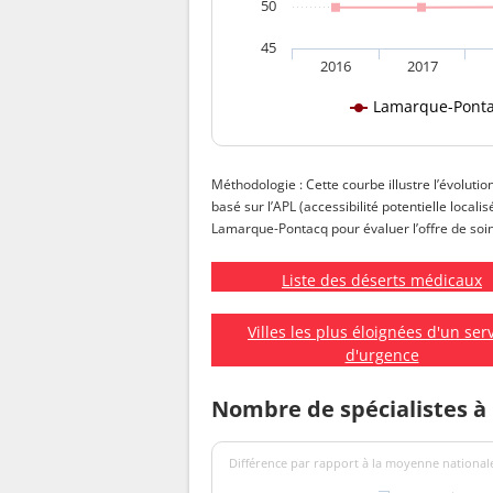
50
45
2016
2017
Lamarque-Pont
Méthodologie : Cette courbe illustre l’évoluti
basé sur l’APL (accessibilité potentielle local
Lamarque-Pontacq pour évaluer l’offre de soins
Liste des déserts médicaux
Villes les plus éloignées d'un ser
d'urgence
Nombre de spécialistes 
Différence par rapport à la moyenne nationale