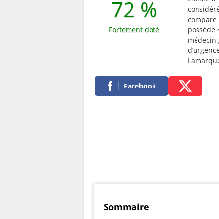
72 %
considé
compare a
Fortement doté
possède 4
médecin g
d’urgence
Lamarque
Facebook
Sommaire