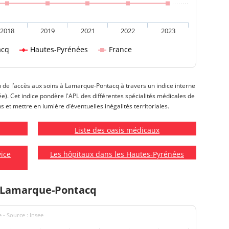
2018
2019
2021
2022
2023
acq
Hautes-Pyrénées
France
on de l’accès aux soins à Lamarque-Pontacq à travers un indice interne
isée). Cet indice pondère l'APL des différentes spécialités médicales de
 et mettre en lumière d’éventuelles inégalités territoriales.
Liste des oasis médicaux
vice
Les hôpitaux dans les Hautes-Pyrénées
à Lamarque-Pontacq
 - Source : Insee