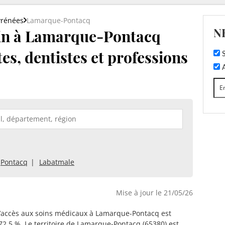
yrénées
Lamarque-Pontacq
N
n à Lamarque-Pontacq
tes, dentistes et professions
S
A
Pontacq
Labatmale
Mise à jour le 21/05/26
d’accès aux soins médicaux à Lamarque-Pontacq est
72.5 %. Le territoire de Lamarque-Pontacq (65380) est