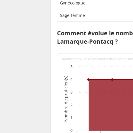
Gynécologue
Sage-femme
Comment évolue le nombr
Lamarque-Pontacq ?
Nombre total des professionnels de santé lib
5
Nombre de praticien(s)
4
3
2
1
0