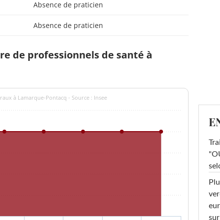
Absence de praticien
Absence de praticien
e de professionnels de santé à
éraux à Lamarque-Pontacq - Source : Insee
E
Tra
"OU
sel
Plu
ver
eur
sur