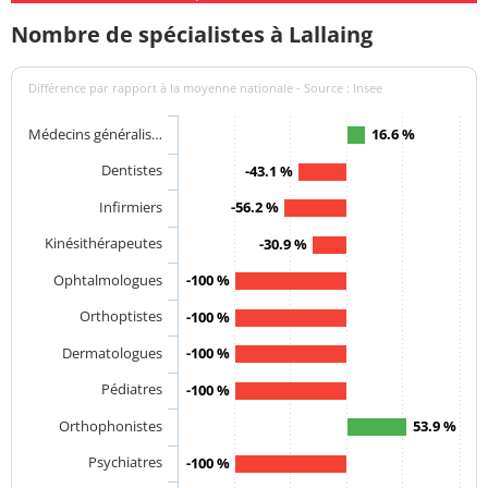
Nombre de spécialistes à Lallaing
Différence par rapport à la moyenne nationale - Source : Insee
Médecins généralis…
16.6 %
Dentistes
-43.1 %
Infirmiers
-56.2 %
Kinésithérapeutes
-30.9 %
Ophtalmologues
-100 %
Orthoptistes
-100 %
Dermatologues
-100 %
Pédiatres
-100 %
Orthophonistes
53.9 %
Psychiatres
-100 %