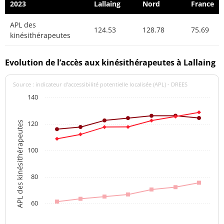
2023
Lallaing
Nord
France
APL des
124.53
128.78
75.69
kinésithérapeutes
Evolution de l’accès aux kinésithérapeutes à Lallaing
Source : indicateur d’accessibilité potentielle localisée (APL) - DREES
140
120
APL des kinésithérapeutes
100
80
60