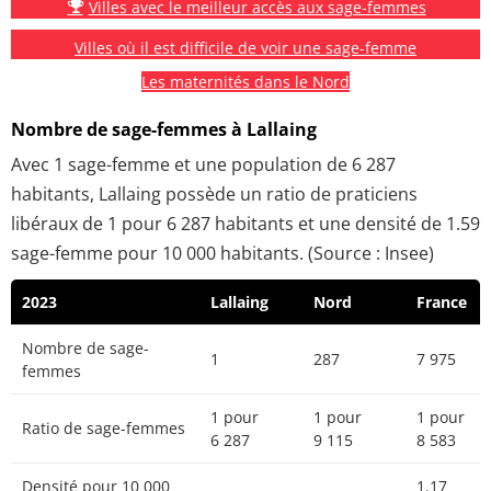
Villes avec le meilleur accès aux sage-femmes
Villes où il est difficile de voir une sage-femme
Les maternités dans le Nord
Nombre de sage-femmes à Lallaing
Avec 1 sage-femme et une population de 6 287
habitants, Lallaing possède un ratio de praticiens
libéraux de 1 pour 6 287 habitants et une densité de 1.59
sage-femme pour 10 000 habitants. (Source : Insee)
2023
Lallaing
Nord
France
Nombre de sage-
1
287
7 975
femmes
1 pour
1 pour
1 pour
Ratio de sage-femmes
6 287
9 115
8 583
Densité pour 10 000
1.17