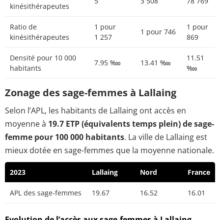
5
3 508
78 769
kinésithérapeutes
Ratio de
1 pour
1 pour
1 pour 746
kinésithérapeutes
1 257
869
Densité pour 10 000
11.51
7.95 ‱
13.41 ‱
habitants
‱
Zonage des sage-femmes à Lallaing
Selon l’APL, les habitants de Lallaing ont accès en
moyenne à
19.7 ETP (équivalents temps plein) de sage-
femme pour 100 000 habitants
. La ville de Lallaing est
mieux dotée en sage-femmes que la moyenne nationale.
2023
Lallaing
Nord
France
APL des sage-femmes
19.67
16.52
16.01
Evolution de l’accès aux sage-femmes à Lallaing