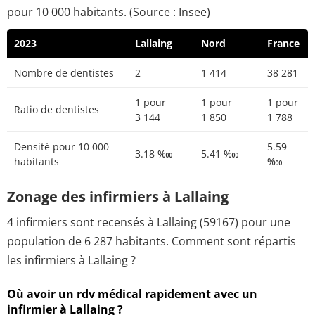
pour 10 000 habitants. (Source : Insee)
2023
Lallaing
Nord
France
Nombre de dentistes
2
1 414
38 281
1 pour
1 pour
1 pour
Ratio de dentistes
3 144
1 850
1 788
Densité pour 10 000
5.59
3.18 ‱
5.41 ‱
habitants
‱
Zonage des infirmiers à Lallaing
4 infirmiers sont recensés à Lallaing (59167) pour une
population de 6 287 habitants. Comment sont répartis
les infirmiers à Lallaing ?
Où avoir un rdv médical rapidement avec un
infirmier à Lallaing ?