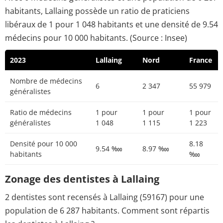
habitants, Lallaing possède un ratio de praticiens
libéraux de 1 pour 1 048 habitants et une densité de 9.54
médecins pour 10 000 habitants. (Source : Insee)
2023
Lallaing
Nord
France
Nombre de médecins
6
2 347
55 979
généralistes
Ratio de médecins
1 pour
1 pour
1 pour
généralistes
1 048
1 115
1 223
Densité pour 10 000
8.18
9.54 ‱
8.97 ‱
habitants
‱
Zonage des dentistes à Lallaing
2 dentistes sont recensés à Lallaing (59167) pour une
population de 6 287 habitants. Comment sont répartis