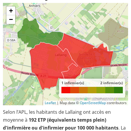
+
−
1 infirmier(s)
2 infirmier(s)
Leaflet
|
Map data ©
OpenStreetMap
contributors
Selon l’APL, les habitants de Lallaing ont accès en
moyenne à
192 ETP (équivalents temps plein)
d'infirmière ou d'infirmier pour 100 000 habitants
. La