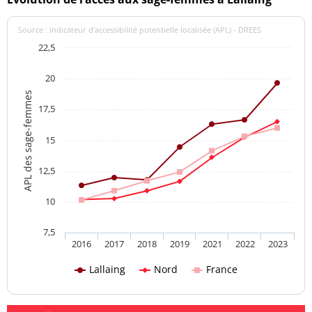
Source : indicateur d’accessibilité potentielle localisée (APL) - DREES
22,5
20
APL des sage-femmes
17,5
15
12,5
10
7,5
2016
2017
2018
2019
2021
2022
2023
Lallaing
Nord
France