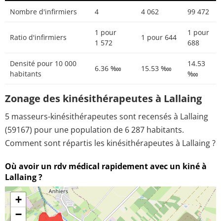
Nombre d'infirmiers
4
4 062
99 472
1 pour
1 pour
Ratio d'infirmiers
1 pour 644
1 572
688
Densité pour 10 000
14.53
6.36 ‱
15.53 ‱
habitants
‱
Zonage des kinésithérapeutes à Lallaing
5 masseurs-kinésithérapeutes sont recensés à Lallaing
(59167) pour une population de 6 287 habitants.
Comment sont répartis les kinésithérapeutes à Lallaing ?
Où avoir un rdv médical rapidement avec un kiné à
Lallaing ?
+
−