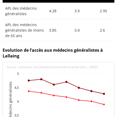
APL des médecins
4.28
3.9
2.95
généralistes
APL des médecins
généralistes de moins
3.85
3.4
2.6
de 65 ans
Evolution de l’accès aux médecins généralistes à
Lallaing
Source : indicateur d’accessibilité potentielle localisée (APL) - DREES
5
APL des médecins généralistes
4,5
4
3,5