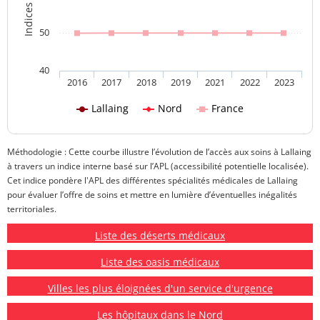
50
40
2016
2017
2018
2019
2021
2022
2023
Lallaing
Nord
France
Méthodologie : Cette courbe illustre l’évolution de l’accès aux soins à Lallaing
à travers un indice interne basé sur l’APL (accessibilité potentielle localisée).
Cet indice pondère l'APL des différentes spécialités médicales de Lallaing
pour évaluer l’offre de soins et mettre en lumière d’éventuelles inégalités
territoriales.
Liste des déserts médicaux
Liste des oasis médicaux
Villes les plus éloignées d'un service d'urgence
Les hôpitaux dans le Nord