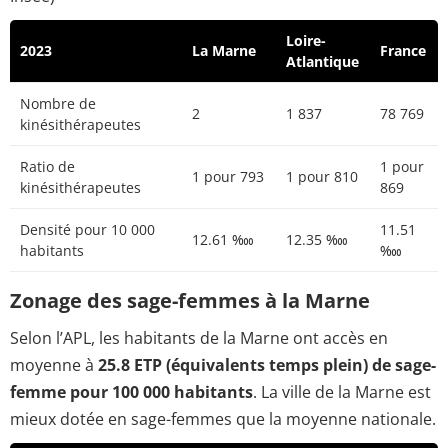
Loire-
2023
La Marne
France
Atlantique
Nombre de
2
1 837
78 769
kinésithérapeutes
Ratio de
1 pour
1 pour 793
1 pour 810
kinésithérapeutes
869
Densité pour 10 000
11.51
12.61 ‱
12.35 ‱
habitants
‱
Zonage des sage-femmes à la Marne
Selon l’APL, les habitants de la Marne ont accès en
moyenne à
25.8 ETP (équivalents temps plein) de sage-
femme pour 100 000 habitants
. La ville de la Marne est
mieux dotée en sage-femmes que la moyenne nationale.