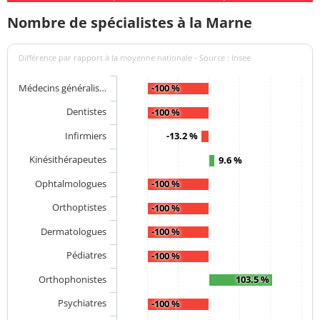
Nombre de spécialistes à la Marne
Différence par rapport à la moyenne nationale - Source : Insee
Médecins généralis…
-100 %
Dentistes
-100 %
Infirmiers
-13.2 %
Kinésithérapeutes
9.6 %
Ophtalmologues
-100 %
Orthoptistes
-100 %
Dermatologues
-100 %
Pédiatres
-100 %
Orthophonistes
103.5 %
Psychiatres
-100 %