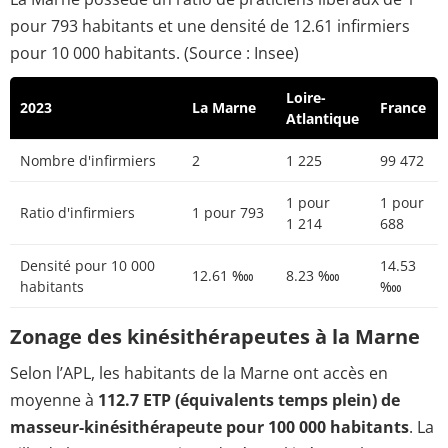
pour 793 habitants et une densité de 12.61 infirmiers
pour 10 000 habitants. (Source : Insee)
Loire-
2023
La Marne
France
Atlantique
Nombre d'infirmiers
2
1 225
99 472
1 pour
1 pour
Ratio d'infirmiers
1 pour 793
1 214
688
Densité pour 10 000
14.53
12.61 ‱
8.23 ‱
habitants
‱
Zonage des kinésithérapeutes à la Marne
Selon l’APL, les habitants de la Marne ont accès en
moyenne à
112.7 ETP (équivalents temps plein) de
masseur-kinésithérapeute pour 100 000 habitants
. La