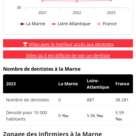
30
2021
2022
2023
La Marne
Loire-Atlantique
France
Villes avec le meilleur accès aux dentistes
Villes où il est difficile de voir un dentiste
Nombre de dentistes à la Marne
Loire-
2023
La Marne
France
Atlantique
Nombre de dentistes
0
887
38 281
Densité pour 10 000
5.59
0 ‱
5.96 ‱
habitants
‱
Zonage des infirmiers à la Marne