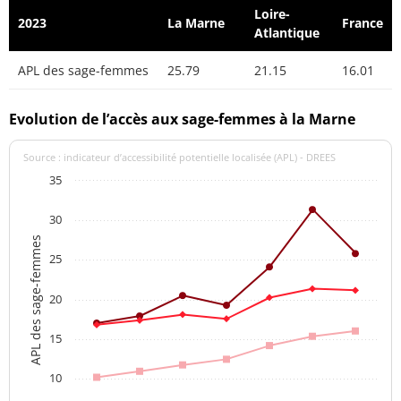
Loire-
2023
La Marne
France
Atlantique
APL des sage-femmes
25.79
21.15
16.01
Evolution de l’accès aux sage-femmes à la Marne
Source : indicateur d’accessibilité potentielle localisée (APL) - DREES
35
30
APL des sage-femmes
25
20
15
10