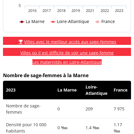
5
2016
2017
2018
2019
2021
2022
2023
La Marne
Loire-Atlantique
France
Villes avec le meilleur accès aux sage-femmes
Villes où il est difficile de voir une sage-femme
Les maternités en Loire-Atlantique
Nombre de sage-femmes à la Marne
Loire-
2023
La Marne
France
Atlantique
Nombre de sage-
0
209
7 975
femmes
Densité pour 10 000
1.17
0 ‱
1.4 ‱
habitants
‱