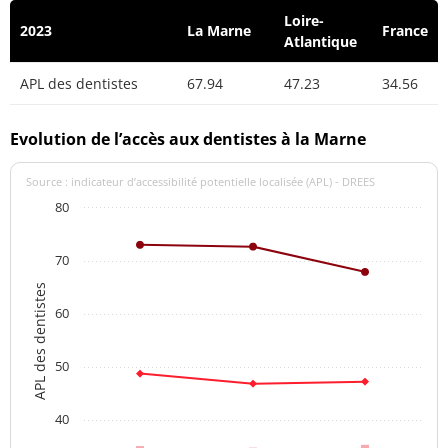
Loire-
2023
La Marne
France
Atlantique
APL des dentistes
67.94
47.23
34.56
Evolution de l’accès aux dentistes à la Marne
Source : indicateur d’accessibilité potentielle localisée (APL) - DREES
80
70
APL des dentistes
60
50
40