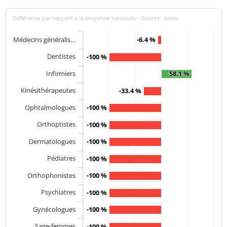
Différence par rapport à la moyenne nationale - Source : Insee
Médecins généralis…
-6.4 %
Dentistes
-100 %
Infirmiers
58.1 %
Kinésithérapeutes
-33.4 %
Ophtalmologues
-100 %
Orthoptistes
-100 %
Dermatologues
-100 %
Pédiatres
-100 %
Orthophonistes
-100 %
Psychiatres
-100 %
Gynécologues
-100 %
Sage-femmes
-100 %