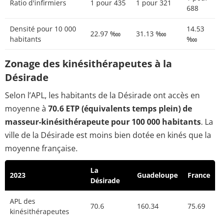
Ratio d'infirmiers
1 pour 435
1 pour 321
688
Densité pour 10 000
14.53
22.97 ‱
31.13 ‱
habitants
‱
Zonage des kinésithérapeutes à la
Désirade
Selon l’APL, les habitants de la Désirade ont accès en
moyenne à
70.6 ETP (équivalents temps plein) de
masseur-kinésithérapeute pour 100 000 habitants
. La
ville de la Désirade est moins bien dotée en kinés que la
moyenne française.
La
2023
Guadeloupe
France
Désirade
APL des
70.6
160.34
75.69
kinésithérapeutes