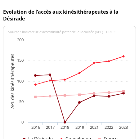
Evolution de l’accès aux kinésithérapeutes à la
Désirade
Source : indicateur d’accessibilité potentielle localisée (APL) - DREES
200
APL des kinésithérapeutes
150
100
50
0
2016
2017
2018
2019
2021
2022
2023
La Désirade
Guadeloupe
France